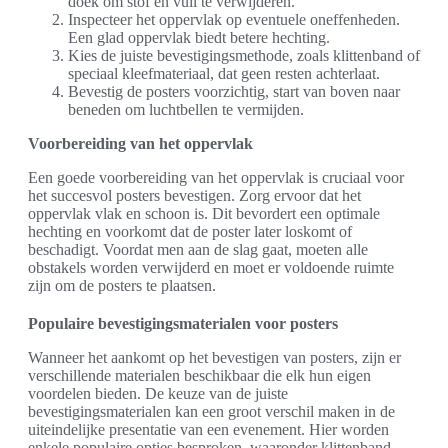
doek om stof en vuil te verwijderen.
Inspecteer het oppervlak op eventuele oneffenheden.
Een glad oppervlak biedt betere hechting.
Kies de juiste bevestigingsmethode, zoals klittenband of
speciaal kleefmateriaal, dat geen resten achterlaat.
Bevestig de posters voorzichtig, start van boven naar
beneden om luchtbellen te vermijden.
Voorbereiding van het oppervlak
Een goede voorbereiding van het oppervlak is cruciaal voor
het succesvol posters bevestigen. Zorg ervoor dat het
oppervlak vlak en schoon is. Dit bevordert een optimale
hechting en voorkomt dat de poster later loskomt of
beschadigt. Voordat men aan de slag gaat, moeten alle
obstakels worden verwijderd en moet er voldoende ruimte
zijn om de posters te plaatsen.
Populaire bevestigingsmaterialen voor posters
Wanneer het aankomt op het bevestigen van posters, zijn er
verschillende materialen beschikbaar die elk hun eigen
voordelen bieden. De keuze van de juiste
bevestigingsmaterialen kan een groot verschil maken in de
uiteindelijke presentatie van een evenement. Hier worden
enkele populaire opties besproken, waaronder klittenband,