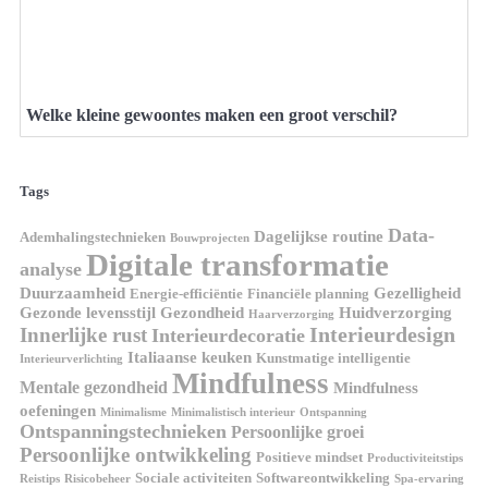
Welke kleine gewoontes maken een groot verschil?
Tags
Data-
Dagelijkse routine
Ademhalingstechnieken
Bouwprojecten
Digitale transformatie
analyse
Duurzaamheid
Gezelligheid
Energie-efficiëntie
Financiële planning
Gezonde levensstijl
Gezondheid
Huidverzorging
Haarverzorging
Interieurdesign
Innerlijke rust
Interieurdecoratie
Italiaanse keuken
Kunstmatige intelligentie
Interieurverlichting
Mindfulness
Mentale gezondheid
Mindfulness
oefeningen
Minimalisme
Minimalistisch interieur
Ontspanning
Ontspanningstechnieken
Persoonlijke groei
Persoonlijke ontwikkeling
Positieve mindset
Productiviteitstips
Sociale activiteiten
Softwareontwikkeling
Reistips
Risicobeheer
Spa-ervaring