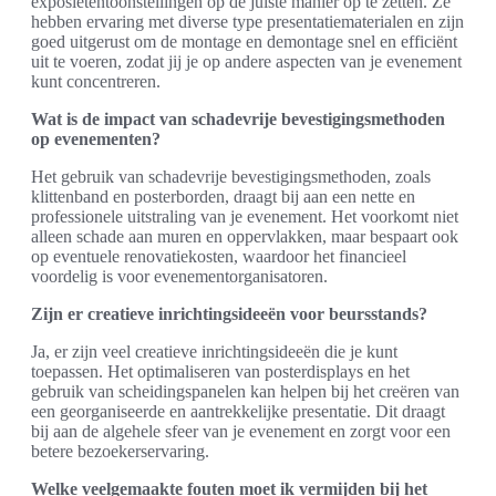
exposietentoonstellingen op de juiste manier op te zetten. Ze
hebben ervaring met diverse type presentatiematerialen en zijn
goed uitgerust om de montage en demontage snel en efficiënt
uit te voeren, zodat jij je op andere aspecten van je evenement
kunt concentreren.
Wat is de impact van schadevrije bevestigingsmethoden
op evenementen?
Het gebruik van schadevrije bevestigingsmethoden, zoals
klittenband en posterborden, draagt bij aan een nette en
professionele uitstraling van je evenement. Het voorkomt niet
alleen schade aan muren en oppervlakken, maar bespaart ook
op eventuele renovatiekosten, waardoor het financieel
voordelig is voor evenementorganisatoren.
Zijn er creatieve inrichtingsideeën voor beursstands?
Ja, er zijn veel creatieve inrichtingsideeën die je kunt
toepassen. Het optimaliseren van posterdisplays en het
gebruik van scheidingspanelen kan helpen bij het creëren van
een georganiseerde en aantrekkelijke presentatie. Dit draagt
bij aan de algehele sfeer van je evenement en zorgt voor een
betere bezoekerservaring.
Welke veelgemaakte fouten moet ik vermijden bij het