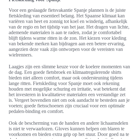
Voor een geslaagde fietsvakantie Spanje plannen is de juiste
fietskleding van essentieel belang. Het Spaanse klimaat kan
variëren van heet en zonnig tot koel en winderig, afhankelijk
van de regio en het tijdstip van het jaar. Het dragen van lichte,
ademende materialen is aan te raden, zodat je comfortabel
blijft tijdens warme ritten in de zon. Het kiezen voor kleding
van bekende merken kan bijdragen aan een betere ervaring,
aangezien deze vaak zijn ontworpen voor de vereisten van
wielrenners.
Laagjes zijn een slimme keuze voor de koelere momenten van
de dag. Een goede fietsbroek en klimaatregulerende shirts
bieden niet alleen comfort, maar ook ondersteuning tijdens
lange ritten. Fietskleding voor Spanje moet ook rekening
houden met mogelijke schuring en irritatie, wat betekent dat
het investeren in kwalitatieve materialen een verstandige zet
is. Vergeet bovendien niet om ook aandacht te besteden aan je
voeten; goede fietsschoenen zijn cruciaal voor een optimale
pedalen-binding en comfort.
Ook de bescherming van de handen en andere lichaamsdelen
is niet te verwaarlozen. Gloves kunnen helpen om blaren te
voorkomen en bieden extra grip op het stuur. Door goed na te