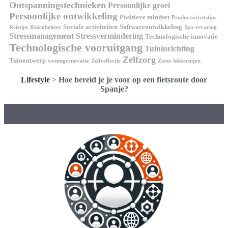
Ontspanningstechnieken
Persoonlijke groei
Persoonlijke ontwikkeling
Positieve mindset
Productiviteitstips
Sociale activiteiten
Softwareontwikkeling
Reistips
Risicobeheer
Spa-ervaring
Stressmanagement
Stressvermindering
Technologische innovatie
Technologische vooruitgang
Tuininrichting
Zelfzorg
Tuinontwerp
woningrenovatie
Zelfreflectie
Zoete lekkernijen
Lifestyle
>
Hoe bereid je je voor op een fietsroute door
Spanje?