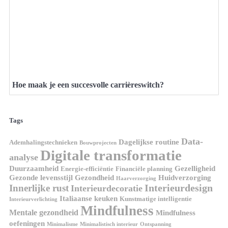
Hoe maak je een succesvolle carrièreswitch?
Tags
Data-
Dagelijkse routine
Ademhalingstechnieken
Bouwprojecten
Digitale transformatie
analyse
Duurzaamheid
Gezelligheid
Energie-efficiëntie
Financiële planning
Gezonde levensstijl
Gezondheid
Huidverzorging
Haarverzorging
Interieurdesign
Innerlijke rust
Interieurdecoratie
Italiaanse keuken
Kunstmatige intelligentie
Interieurverlichting
Mindfulness
Mentale gezondheid
Mindfulness
oefeningen
Minimalisme
Minimalistisch interieur
Ontspanning