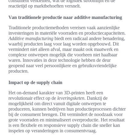
consument verkleinen, wat de logistiek stroomlijnt en de
reactietijd op marktbehoeften versnelt.
Van traditionele productie naar additive manufacturing
Traditionele productiemethoden vereisen vaak aanzienlijke
investeringen in materiële voorraden en productiecapaciteiten.
Additive manufacturing
biedt een radicaal andere benadering,
waarbij producten laag voor laag worden opgebouwd. Dit
vermindert niet alleen afval, maar maakt ook maatwerk en
complexe ontwerpen mogelijk die voorheen niet haalbaar
waren. Innovaties in deze technologie hebben de deur
geopend naar veel persoonlijkere en gebruiksvriendelijke
producten.
Impact op de supply chain
Het on-demand karakter van 3D-printen heeft een
revolutionair effect op de
leveringsketen
. Dankzij de
mogelijkheid om direct vanuit digitale ontwerpen te
produceren, kunnen bedrijven hun productieprocessen dichter
bij de consument brengen. Dit vermindert de noodzaak voor
grote voorraden en minimaliseert overproductie. Het resultaat
is een flexibele en responsieve supply chain die sneller kan
inspelen op veranderingen in consumentvraag.