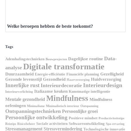
Welke beroepen hebben de beste toekomst?
Tags
Data-
Dagelijkse routine
Ademhalingstechnieken
Bouwprojecten
Digitale transformatie
analyse
Duurzaamheid
Gezelligheid
Energie-efficiëntie
Financiële planning
Gezonde levensstijl
Gezondheid
Huidverzorging
Haarverzorging
Interieurdesign
Innerlijke rust
Interieurdecoratie
Italiaanse keuken
Kunstmatige intelligentie
Interieurverlichting
Mindfulness
Mentale gezondheid
Mindfulness
oefeningen
Minimalisme
Minimalistisch interieur
Ontspanning
Ontspanningstechnieken
Persoonlijke groei
Persoonlijke ontwikkeling
Positieve mindset
Productiviteitstips
Sociale activiteiten
Softwareontwikkeling
Reistips
Risicobeheer
Spa-ervaring
Stressmanagement
Stressvermindering
Technologische innovatie