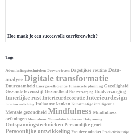
Hoe maak je een succesvolle carrièreswitch?
Tags
Data-
Dagelijkse routine
Ademhalingstechnieken
Bouwprojecten
Digitale transformatie
analyse
Duurzaamheid
Gezelligheid
Energie-efficiëntie
Financiële planning
Gezonde levensstijl
Gezondheid
Huidverzorging
Haarverzorging
Interieurdesign
Innerlijke rust
Interieurdecoratie
Italiaanse keuken
Kunstmatige intelligentie
Interieurverlichting
Mindfulness
Mentale gezondheid
Mindfulness
oefeningen
Minimalisme
Minimalistisch interieur
Ontspanning
Ontspanningstechnieken
Persoonlijke groei
Persoonlijke ontwikkeling
Positieve mindset
Productiviteitstips