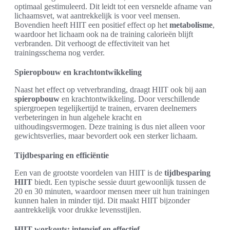
optimaal gestimuleerd. Dit leidt tot een versnelde afname van
lichaamsvet, wat aantrekkelijk is voor veel mensen.
Bovendien heeft HIIT een positief effect op het
metabolisme
,
waardoor het lichaam ook na de training calorieën blijft
verbranden. Dit verhoogt de effectiviteit van het
trainingsschema nog verder.
Spieropbouw en krachtontwikkeling
Naast het effect op vetverbranding, draagt HIIT ook bij aan
spieropbouw
en krachtontwikkeling. Door verschillende
spiergroepen tegelijkertijd te trainen, ervaren deelnemers
verbeteringen in hun algehele kracht en
uithoudingsvermogen. Deze training is dus niet alleen voor
gewichtsverlies, maar bevordert ook een sterker lichaam.
Tijdbesparing en efficiëntie
Een van de grootste voordelen van HIIT is de
tijdbesparing
HIIT
biedt. Een typische sessie duurt gewoonlijk tussen de
20 en 30 minuten, waardoor mensen meer uit hun trainingen
kunnen halen in minder tijd. Dit maakt HIIT bijzonder
aantrekkelijk voor drukke levensstijlen.
HIIT-workouts: intensief en effectief