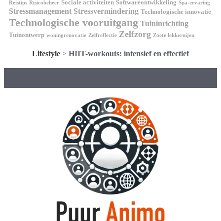
Sociale activiteiten
Softwareontwikkeling
Reistips
Risicobeheer
Spa-ervaring
Stressmanagement
Stressvermindering
Technologische innovatie
Technologische vooruitgang
Tuininrichting
Zelfzorg
Tuinontwerp
woningrenovatie
Zelfreflectie
Zoete lekkernijen
Lifestyle
>
HIIT-workouts: intensief en effectief