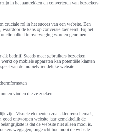
er zijn in het aantrekken en converteren van bezoekers.
en cruciale rol in het succes van een website. Een
, waardoor de kans op conversie toeneemt. Bij het
 functionaliteit in overweging worden genomen.
r elk bedrijf. Steeds meer gebruikers bezoeken
d werkt op mobiele apparaten kan potentiële klanten
aspect van de mobielvriendelijke website
schermformaten
 kunnen vinden die ze zoeken
ijk zijn. Visuele elementen zoals kleurenschema’s,
Een goed ontworpen website jaar gemakkelijk de
langrijkste is dat de website niet alleen mooi is,
ezoekers wegjagen, ongeacht hoe mooi de website