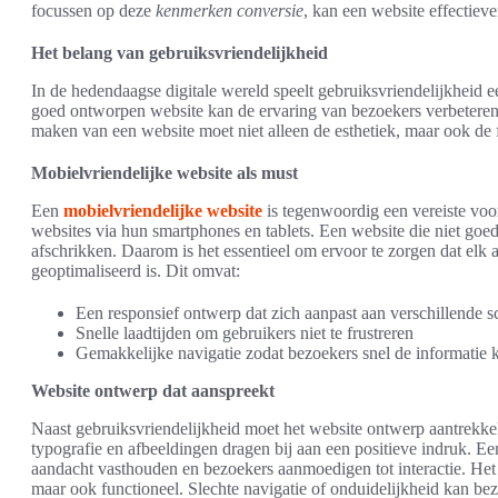
focussen op deze
kenmerken conversie
, kan een website effectiev
Het belang van gebruiksvriendelijkheid
In de hedendaagse digitale wereld speelt gebruiksvriendelijkheid e
goed ontworpen website kan de ervaring van bezoekers verbeteren
maken van een website moet niet alleen de esthetiek, maar ook de
Mobielvriendelijke website als must
Een
mobielvriendelijke website
is tegenwoordig een vereiste voo
websites via hun smartphones en tablets. Een website die niet goe
afschrikken. Daarom is het essentieel om ervoor te zorgen dat elk 
geoptimaliseerd is. Dit omvat:
Een responsief ontwerp dat zich aanpast aan verschillende 
Snelle laadtijden om gebruikers niet te frustreren
Gemakkelijke navigatie zodat bezoekers snel de informatie
Website ontwerp dat aanspreekt
Naast gebruiksvriendelijkheid moet het website ontwerp aantrekkel
typografie en afbeeldingen dragen bij aan een positieve indruk. 
aandacht vasthouden en bezoekers aanmoedigen tot interactie. Het be
maar ook functioneel. Slechte navigatie of onduidelijkheid kan b