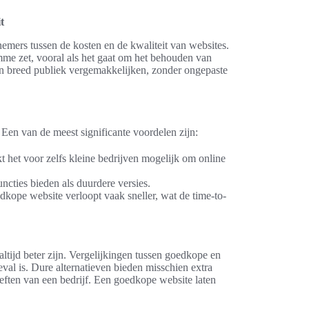
t
nemers tussen de kosten en de kwaliteit van websites.
me zet, vooral als het gaat om het behouden van
een breed publiek vergemakkelijken, zonder ongepaste
Een van de meest significante voordelen zijn:
 het voor zelfs kleine bedrijven mogelijk om online
cties bieden als duurdere versies.
kope website verloopt vaak sneller, wat de time-to-
tijd beter zijn. Vergelijkingen tussen goedkope en
eval is. Dure alternatieven bieden misschien extra
oeften van een bedrijf. Een goedkope website laten