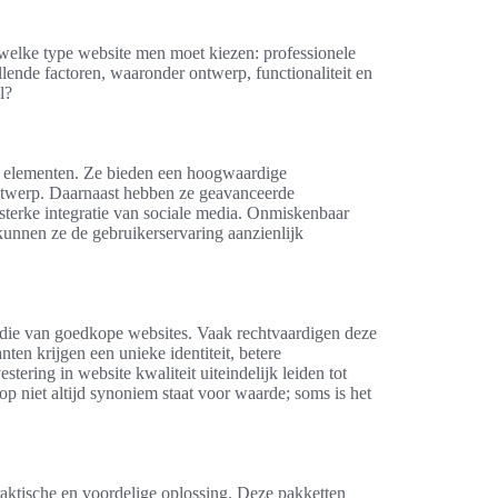
welke type website men moet kiezen: professionele
lende factoren, waaronder ontwerp, functionaliteit en
l?
ke elementen. Ze bieden een hoogwaardige
ontwerp. Daarnaast hebben ze geavanceerde
n sterke integratie van sociale media. Onmiskenbaar
kunnen ze de gebruikerservaring aanzienlijk
n die van goedkope websites. Vaak rechtvaardigen deze
en krijgen een unieke identiteit, betere
tering in website kwaliteit uiteindelijk leiden tot
p niet altijd synoniem staat voor waarde; soms is het
aktische en voordelige oplossing. Deze pakketten