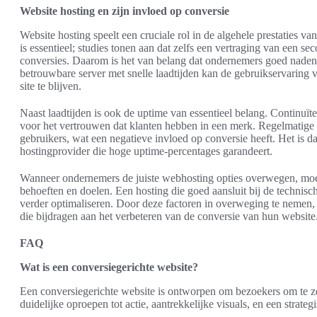
Website hosting en zijn invloed op conversie
Website hosting speelt een cruciale rol in de algehele prestaties v
is essentieel; studies tonen aan dat zelfs een vertraging van een sec
conversies. Daarom is het van belang dat ondernemers goed nadenk
betrouwbare server met snelle laadtijden kan de gebruikservaring
site te blijven.
Naast laadtijden is ook de uptime van essentieel belang. Continuït
voor het vertrouwen dat klanten hebben in een merk. Regelmatige o
gebruikers, wat een negatieve invloed op conversie heeft. Het is d
hostingprovider die hoge uptime-percentages garandeert.
Wanneer ondernemers de juiste webhosting opties overwegen, moe
behoeften en doelen. Een hosting die goed aansluit bij de technisc
verder optimaliseren. Door deze factoren in overweging te nem
die bijdragen aan het verbeteren van de conversie van hun website
FAQ
Wat is een conversiegerichte website?
Een conversiegerichte website is ontworpen om bezoekers om te zet
duidelijke oproepen tot actie, aantrekkelijke visuals, en een strateg