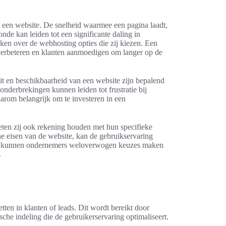
an een website. De snelheid waarmee een pagina laadt,
onde kan leiden tot een significante daling in
en over de webhosting opties die zij kiezen. Een
 verbeteren en klanten aanmoedigen om langer op de
eit en beschikbaarheid van een website zijn bepalend
nderbrekingen kunnen leiden tot frustratie bij
aarom belangrijk om te investeren in een
ten zij ook rekening houden met hun specifieke
he eisen van de website, kan de gebruikservaring
en, kunnen ondernemers weloverwogen keuzes maken
.
ten in klanten of leads. Dit wordt bereikt door
ische indeling die de gebruikerservaring optimaliseert.