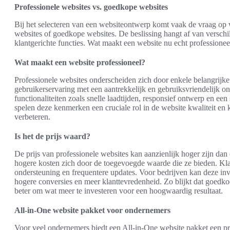
Professionele websites vs. goedkope websites
Bij het selecteren van een websiteontwerp komt vaak de vraag op 
websites of goedkope websites. De beslissing hangt af van verschil
klantgerichte functies. Wat maakt een website nu echt professionee
Wat maakt een website professioneel?
Professionele websites onderscheiden zich door enkele belangrij
gebruikerservaring met een aantrekkelijk en gebruiksvriendelijk 
functionaliteiten zoals snelle laadtijden, responsief ontwerp en ee
spelen deze kenmerken een cruciale rol in de website kwaliteit en 
verbeteren.
Is het de prijs waard?
De prijs van professionele websites kan aanzienlijk hoger zijn da
hogere kosten zich door de toegevoegde waarde die ze bieden. Klant
ondersteuning en frequentere updates. Voor bedrijven kan deze inves
hogere conversies en meer klanttevredenheid. Zo blijkt dat goedkoo
beter om wat meer te investeren voor een hoogwaardig resultaat.
All-in-One website pakket voor ondernemers
Voor veel ondernemers biedt een All-in-One website pakket een pr