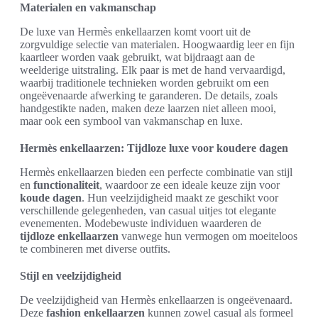
Materialen en vakmanschap
De luxe van Hermès enkellaarzen komt voort uit de
zorgvuldige selectie van materialen. Hoogwaardig leer en fijn
kaartleer worden vaak gebruikt, wat bijdraagt aan de
weelderige uitstraling. Elk paar is met de hand vervaardigd,
waarbij traditionele technieken worden gebruikt om een
ongeëvenaarde afwerking te garanderen. De details, zoals
handgestikte naden, maken deze laarzen niet alleen mooi,
maar ook een symbool van vakmanschap en luxe.
Hermès enkellaarzen: Tijdloze luxe voor koudere dagen
Hermès enkellaarzen bieden een perfecte combinatie van stijl
en
functionaliteit
, waardoor ze een ideale keuze zijn voor
koude dagen
. Hun veelzijdigheid maakt ze geschikt voor
verschillende gelegenheden, van casual uitjes tot elegante
evenementen. Modebewuste individuen waarderen de
tijdloze enkellaarzen
vanwege hun vermogen om moeiteloos
te combineren met diverse outfits.
Stijl en veelzijdigheid
De veelzijdigheid van Hermès enkellaarzen is ongeëvenaard.
Deze
fashion enkellaarzen
kunnen zowel casual als formeel