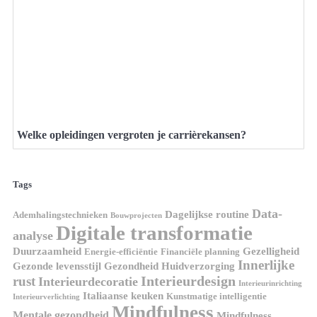
Welke opleidingen vergroten je carrièrekansen?
Tags
Data-
Dagelijkse routine
Ademhalingstechnieken
Bouwprojecten
Digitale transformatie
analyse
Duurzaamheid
Gezelligheid
Energie-efficiëntie
Financiële planning
Innerlijke
Gezonde levensstijl
Gezondheid
Huidverzorging
Interieurdesign
rust
Interieurdecoratie
Interieurinrichting
Italiaanse keuken
Kunstmatige intelligentie
Interieurverlichting
Mindfulness
Mentale gezondheid
Mindfulness