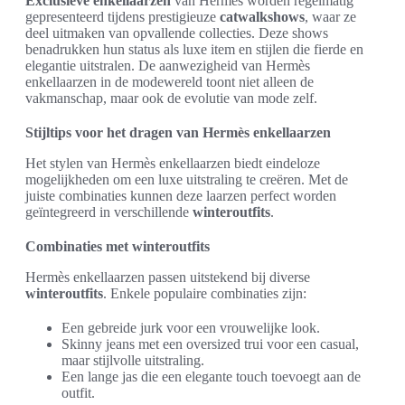
Exclusieve enkellaarzen
van Hermès worden regelmatig
gepresenteerd tijdens prestigieuze
catwalkshows
, waar ze
deel uitmaken van opvallende collecties. Deze shows
benadrukken hun status als luxe item en stijlen die fierde en
elegantie uitstralen. De aanwezigheid van Hermès
enkellaarzen in de modewereld toont niet alleen de
vakmanschap, maar ook de evolutie van mode zelf.
Stijltips voor het dragen van Hermès enkellaarzen
Het stylen van Hermès enkellaarzen biedt eindeloze
mogelijkheden om een luxe uitstraling te creëren. Met de
juiste combinaties kunnen deze laarzen perfect worden
geïntegreerd in verschillende
winteroutfits
.
Combinaties met winteroutfits
Hermès enkellaarzen passen uitstekend bij diverse
winteroutfits
. Enkele populaire combinaties zijn:
Een gebreide jurk voor een vrouwelijke look.
Skinny jeans met een oversized trui voor een casual,
maar stijlvolle uitstraling.
Een lange jas die een elegante touch toevoegt aan de
outfit.