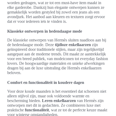
worden gedragen, wat ze tot een must-have item maakt in
elke garderobe. Dankzij hun elegante ontwerpen kunnen ze
gemakkelijk worden gestyled bij zowel een jeans als een
avondjurk. Het aanbod aan kleuren en texturen zorgt ervoor
dat er voor iedereen iets te vinden is.
Klassieke ontwerpen in hedendaagse mode
De klassieke ontwerpen van Hermès sluiten naadloos aan bij
de hedendaagse mode. Deze
tijdloze enkellaarzen
zijn
geïnspireerd door traditionele stijlen, maar zijn tegelijkertijd
aangepast aan de moderne trends. Dit maakt ze aantrekkelijk
voor een breed publiek, van modeiconen tot everyday fashion
lovers. De hoogwaardige materialen en unieke afwerkingen
dragen bij aan de luxe uitstraling die Hermès enkellaarzen
beloven.
Comfort en functionaliteit in koudere dagen
Voor deze koude maanden is het essentieel dat schoenen niet
alleen stijlvol zijn, maar ook voldoende warmte en
bescherming bieden.
Leren enkellaarzen
van Hermès zijn
ontworpen met dit in gedachten. Ze combineren luxe met
praktische
functionaliteit
, wat ze tot de perfecte keuze maakt
voor winterse omstandigheden.