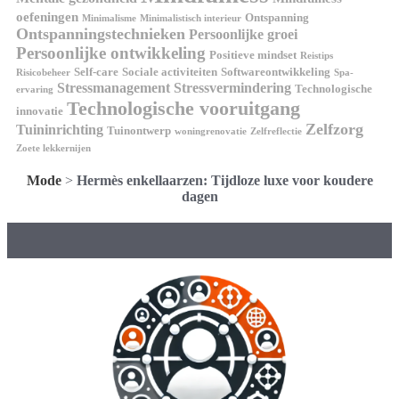
oefeningen
Ontspanning
Minimalisme
Minimalistisch interieur
Ontspanningstechnieken
Persoonlijke groei
Persoonlijke ontwikkeling
Positieve mindset
Reistips
Self-care
Sociale activiteiten
Softwareontwikkeling
Risicobeheer
Spa-
Stressmanagement
Stressvermindering
Technologische
ervaring
Technologische vooruitgang
innovatie
Zelfzorg
Tuininrichting
Tuinontwerp
woningrenovatie
Zelfreflectie
Zoete lekkernijen
Mode
>
Hermès enkellaarzen: Tijdloze luxe voor koudere
dagen