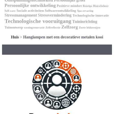
Persoonlijke groei
Persoonlijke ontwikkeling
Positieve mindset
Reistips
Risicobeheer
Sociale activiteiten
Softwareontwikkeling
Self-care
Spa-ervaring
Stressmanagement
Stressvermindering
Technologische innovatie
Technologische vooruitgang
Tuininrichting
Zelfzorg
Tuinontwerp
woningrenovatie
Zelfreflectie
Zoete lekkernijen
Huis
>
Hanglampen met een decoratieve metalen kooi