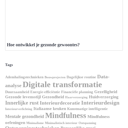
Hoe ontwikkel je gezonde gewoontes?
Tags
Data-
Ademhalingstechnieken
Dagelijkse routine
Bouwprojecten
Digitale transformatie
analyse
Gezelligheid
Duurzaamheid
Energie-efficiëntie
Financiële planning
Gezonde levensstijl
Gezondheid
Huidverzorging
Haarverzorging
Interieurdesign
Innerlijke rust
Interieurdecoratie
Italiaanse keuken
Kunstmatige intelligentie
Interieurverlichting
Mindfulness
Mentale gezondheid
Mindfulness
oefeningen
Minimalisme
Minimalistisch interieur
Ontspanning
Ontspanningstechnieken