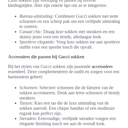
Luxe sokken zijn veelzijdig en passen bij diverse
kledingstijlen. Hier zijn enkele tips om ze te integreren:
Bureau-uitstraling:
Combineer Gucci sokken met nette
schoenen en een scherp pak om een verfijnde uitstraling
te creëren.
Casual chic:
Draag luxe sokken met sneakers en een
skinny jeans voor een trendy, alledaagse look.
Sportieve elegantie:
Voeg luxe sokken toe aan sportieve
outfits voor een speelse touch die opvalt.
Accessoires die passen bij Gucci sokken
Bij het stylen van Gucci sokken zijn passende
accessoires
essentieel. Deze complementeren de outfit en zorgen voor een
harmonieus geheel:
Schoenen:
Selecteer schoenen die de kleuren van de
sokken accentueren. Denk aan leren schoenen of trendy
sneakers.
Tassen:
Kies een tas die de luxe uitstraling van de
sokken aanvult. Een chique handtas of een modieuze
rugzak kan perfect zijn.
Sieraden:
Eenvoudige, verfijnde sieraden voegen een
elegante finishing touch toe aan de overall look.