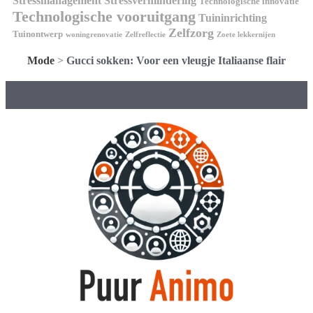
Stressmanagement
Stressvermindering
Technologische innovatie
Technologische vooruitgang
Tuininrichting
Zelfzorg
Tuinontwerp
woningrenovatie
Zelfreflectie
Zoete lekkernijen
Mode
>
Gucci sokken: Voor een vleugje Italiaanse flair