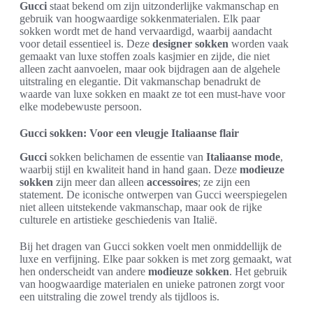
Gucci
staat bekend om zijn uitzonderlijke vakmanschap en
gebruik van hoogwaardige sokkenmaterialen. Elk paar
sokken wordt met de hand vervaardigd, waarbij aandacht
voor detail essentieel is. Deze
designer sokken
worden vaak
gemaakt van luxe stoffen zoals kasjmier en zijde, die niet
alleen zacht aanvoelen, maar ook bijdragen aan de algehele
uitstraling en elegantie. Dit vakmanschap benadrukt de
waarde van luxe sokken en maakt ze tot een must-have voor
elke modebewuste persoon.
Gucci sokken: Voor een vleugje Italiaanse flair
Gucci
sokken belichamen de essentie van
Italiaanse mode
,
waarbij stijl en kwaliteit hand in hand gaan. Deze
modieuze
sokken
zijn meer dan alleen
accessoires
; ze zijn een
statement. De iconische ontwerpen van Gucci weerspiegelen
niet alleen uitstekende vakmanschap, maar ook de rijke
culturele en artistieke geschiedenis van Italië.
Bij het dragen van Gucci sokken voelt men onmiddellijk de
luxe en verfijning. Elke paar sokken is met zorg gemaakt, wat
hen onderscheidt van andere
modieuze sokken
. Het gebruik
van hoogwaardige materialen en unieke patronen zorgt voor
een uitstraling die zowel trendy als tijdloos is.