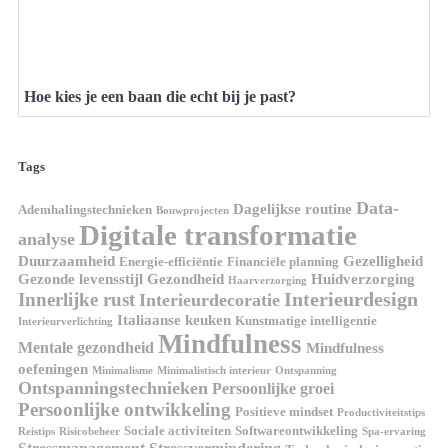
Hoe kies je een baan die echt bij je past?
Tags
Data-
Dagelijkse routine
Ademhalingstechnieken
Bouwprojecten
Digitale transformatie
analyse
Duurzaamheid
Gezelligheid
Energie-efficiëntie
Financiële planning
Gezonde levensstijl
Gezondheid
Huidverzorging
Haarverzorging
Interieurdesign
Innerlijke rust
Interieurdecoratie
Italiaanse keuken
Kunstmatige intelligentie
Interieurverlichting
Mindfulness
Mentale gezondheid
Mindfulness
oefeningen
Minimalisme
Minimalistisch interieur
Ontspanning
Ontspanningstechnieken
Persoonlijke groei
Persoonlijke ontwikkeling
Positieve mindset
Productiviteitstips
Sociale activiteiten
Softwareontwikkeling
Reistips
Risicobeheer
Spa-ervaring