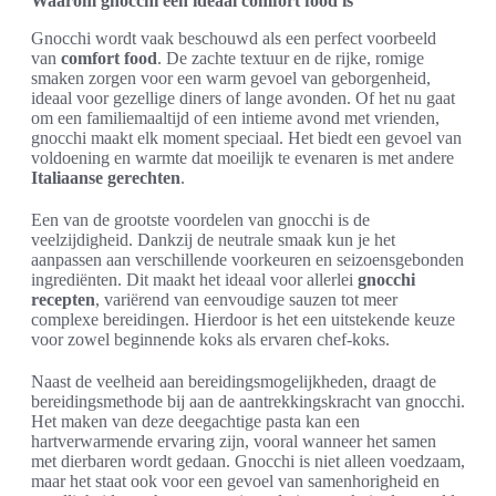
Waarom gnocchi een ideaal comfort food is
Gnocchi wordt vaak beschouwd als een perfect voorbeeld
van
comfort food
. De zachte textuur en de rijke, romige
smaken zorgen voor een warm gevoel van geborgenheid,
ideaal voor gezellige diners of lange avonden. Of het nu gaat
om een familiemaaltijd of een intieme avond met vrienden,
gnocchi maakt elk moment speciaal. Het biedt een gevoel van
voldoening en warmte dat moeilijk te evenaren is met andere
Italiaanse gerechten
.
Een van de grootste voordelen van gnocchi is de
veelzijdigheid. Dankzij de neutrale smaak kun je het
aanpassen aan verschillende voorkeuren en seizoensgebonden
ingrediënten. Dit maakt het ideaal voor allerlei
gnocchi
recepten
, variërend van eenvoudige sauzen tot meer
complexe bereidingen. Hierdoor is het een uitstekende keuze
voor zowel beginnende koks als ervaren chef-koks.
Naast de veelheid aan bereidingsmogelijkheden, draagt de
bereidingsmethode bij aan de aantrekkingskracht van gnocchi.
Het maken van deze deegachtige pasta kan een
hartverwarmende ervaring zijn, vooral wanneer het samen
met dierbaren wordt gedaan. Gnocchi is niet alleen voedzaam,
maar het staat ook voor een gevoel van samenhorigheid en