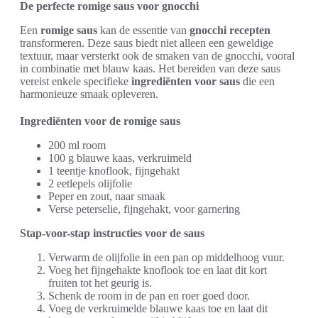
De perfecte romige saus voor gnocchi
Een
romige saus
kan de essentie van
gnocchi recepten
transformeren. Deze saus biedt niet alleen een geweldige
textuur, maar versterkt ook de smaken van de gnocchi, vooral
in combinatie met blauw kaas. Het bereiden van deze saus
vereist enkele specifieke
ingrediënten voor saus
die een
harmonieuze smaak opleveren.
Ingrediënten voor de romige saus
200 ml room
100 g blauwe kaas, verkruimeld
1 teentje knoflook, fijngehakt
2 eetlepels olijfolie
Peper en zout, naar smaak
Verse peterselie, fijngehakt, voor garnering
Stap-voor-stap instructies voor de saus
Verwarm de olijfolie in een pan op middelhoog vuur.
Voeg het fijngehakte knoflook toe en laat dit kort
fruiten tot het geurig is.
Schenk de room in de pan en roer goed door.
Voeg de verkruimelde blauwe kaas toe en laat dit