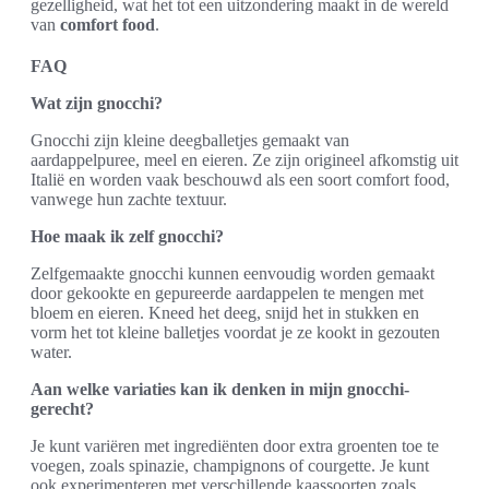
gezelligheid, wat het tot een uitzondering maakt in de wereld
van
comfort food
.
FAQ
Wat zijn gnocchi?
Gnocchi zijn kleine deegballetjes gemaakt van
aardappelpuree, meel en eieren. Ze zijn origineel afkomstig uit
Italië en worden vaak beschouwd als een soort comfort food,
vanwege hun zachte textuur.
Hoe maak ik zelf gnocchi?
Zelfgemaakte gnocchi kunnen eenvoudig worden gemaakt
door gekookte en gepureerde aardappelen te mengen met
bloem en eieren. Kneed het deeg, snijd het in stukken en
vorm het tot kleine balletjes voordat je ze kookt in gezouten
water.
Aan welke variaties kan ik denken in mijn gnocchi-
gerecht?
Je kunt variëren met ingrediënten door extra groenten toe te
voegen, zoals spinazie, champignons of courgette. Je kunt
ook experimenteren met verschillende kaassoorten zoals