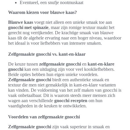
Eventueel, een snufje nootmuskaat
Waarom kiezen voor blauwe kaas?
Blauwe kaas
voegt niet alleen een unieke smaak toe aan
gnocchi met spinazie
, maar zijn romige textuur maakt het
gerecht nog verrijkender. De krachtige smaak van blauwe
kaas tilt de algehele ervaring naar een hoger niveau, waardoor
het ideaal is voor liefhebbers van intensere smaken.
Zelfgemaakte gnocchi vs. kant-en-klaar
De keuze tussen
zelfgemaakte gnocchi
en
kant-en-klare
gnocchi
kan een uitdaging zijn voor veel kookliefhebbers.
Beide opties hebben hun eigen unieke voordelen.
Zelfgemaakte gnocchi
biedt een authentieke smaak en
textuur die men niet gemakkelijk in kant-en-klare varianten
kan vinden. De voldoening van het zelf maken van gnocchi is
vaak onbetaalbaar. Dit is waarom steeds meer mensen zich
wagen aan verschillende
gnocchi recepten
om hun
vaardigheden in de keuken te ontwikkelen.
Voordelen van zelfgemaakte gnocchi
Zelfgemaakte gnocchi
zijn vaak superieur in smaak en