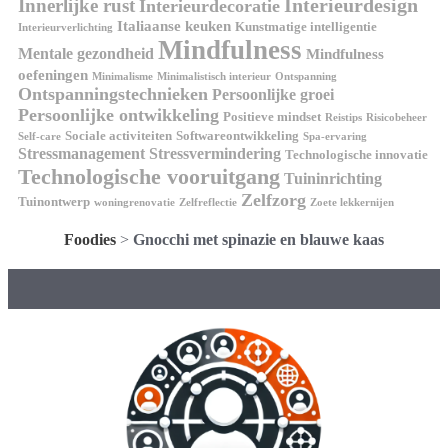
Interieurdesign
Innerlijke rust
Interieurdecoratie
Italiaanse keuken
Kunstmatige intelligentie
Interieurverlichting
Mindfulness
Mentale gezondheid
Mindfulness
oefeningen
Minimalisme
Minimalistisch interieur
Ontspanning
Ontspanningstechnieken
Persoonlijke groei
Persoonlijke ontwikkeling
Positieve mindset
Reistips
Risicobeheer
Sociale activiteiten
Softwareontwikkeling
Self-care
Spa-ervaring
Stressmanagement
Stressvermindering
Technologische innovatie
Technologische vooruitgang
Tuininrichting
Zelfzorg
Tuinontwerp
woningrenovatie
Zelfreflectie
Zoete lekkernijen
Foodies
>
Gnocchi met spinazie en blauwe kaas