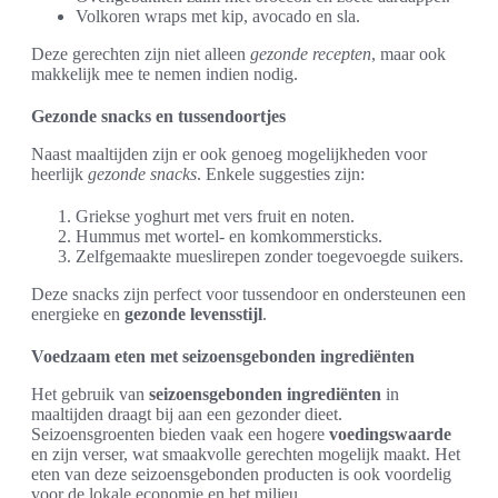
Volkoren wraps met kip, avocado en sla.
Deze gerechten zijn niet alleen
gezonde recepten
, maar ook
makkelijk mee te nemen indien nodig.
Gezonde snacks en tussendoortjes
Naast maaltijden zijn er ook genoeg mogelijkheden voor
heerlijk
gezonde snacks
. Enkele suggesties zijn:
Griekse yoghurt met vers fruit en noten.
Hummus met wortel- en komkommersticks.
Zelfgemaakte mueslirepen zonder toegevoegde suikers.
Deze snacks zijn perfect voor tussendoor en ondersteunen een
energieke en
gezonde levensstijl
.
Voedzaam eten met seizoensgebonden ingrediënten
Het gebruik van
seizoensgebonden ingrediënten
in
maaltijden draagt bij aan een gezonder dieet.
Seizoensgroenten bieden vaak een hogere
voedingswaarde
en zijn verser, wat smaakvolle gerechten mogelijk maakt. Het
eten van deze seizoensgebonden producten is ook voordelig
voor de lokale economie en het milieu.