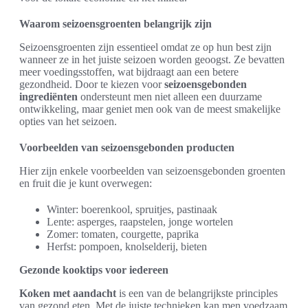
Waarom seizoensgroenten belangrijk zijn
Seizoensgroenten zijn essentieel omdat ze op hun best zijn
wanneer ze in het juiste seizoen worden geoogst. Ze bevatten
meer voedingsstoffen, wat bijdraagt aan een betere
gezondheid. Door te kiezen voor
seizoensgebonden
ingrediënten
ondersteunt men niet alleen een duurzame
ontwikkeling, maar geniet men ook van de meest smakelijke
opties van het seizoen.
Voorbeelden van seizoensgebonden producten
Hier zijn enkele voorbeelden van seizoensgebonden groenten
en fruit die je kunt overwegen:
Winter: boerenkool, spruitjes, pastinaak
Lente: asperges, raapstelen, jonge wortelen
Zomer: tomaten, courgette, paprika
Herfst: pompoen, knolselderij, bieten
Gezonde kooktips voor iedereen
Koken met aandacht
is een van de belangrijkste principles
van gezond eten. Met de juiste technieken kan men voedzaam