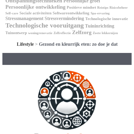
Ontspanningstechnieken
Persoonlijke groei
Persoonlijke ontwikkeling
Positieve mindset
Reistips
Risicobeheer
Sociale activiteiten
Softwareontwikkeling
Self-care
Spa-ervaring
Stressmanagement
Stressvermindering
Technologische innovatie
Technologische vooruitgang
Tuininrichting
Zelfzorg
Tuinontwerp
woningrenovatie
Zelfreflectie
Zoete lekkernijen
Lifestyle
>
Gezond en kleurrijk eten: zo doe je dat