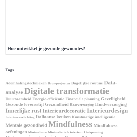
Hoe ontwikkel je gezonde gewoontes?
Tags
Data-
Ademhalingstechnieken
Dagelijkse routine
Bouwprojecten
Digitale transformatie
analyse
Gezelligheid
Duurzaamheid
Energie-efficiëntie
Financiële planning
Gezonde levensstijl
Gezondheid
Huidverzorging
Haarverzorging
Interieurdesign
Innerlijke rust
Interieurdecoratie
Italiaanse keuken
Kunstmatige intelligentie
Interieurverlichting
Mindfulness
Mentale gezondheid
Mindfulness
oefeningen
Minimalisme
Minimalistisch interieur
Ontspanning