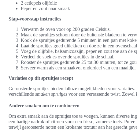
2 eetlepels olijfolie
Peper en zout naar smaak
Stap-voor-stap instructies
Verwarm de oven voor op 200 graden Celsius.
Maak de spruitjes schoon door de buitenste bladeren te verwi
Kook de spruitjes gedurende 5 minuten in een pan met koke
Laat de spruitjes goed uitlekken en doe ze in een ovenschaal
Voeg de olijfolie, balsamicoazijn, peper en zout toe aan de sp
Verdeel de spekjes over de spruitjes in de schaal.
Rooster de spruitjes gedurende 25 tot 30 minuten, tot ze gou
Serveer warm als een smaakvol onderdeel van een maaltijd.
Variaties op dit spruitjes recept
Geroosterde spruitjes bieden talloze mogelijkheden voor variaties
verschillende
smaken spruitjes
voor een verrassende twist. Zowel kl
Andere smaken om te combineren
Om extra smaak aan de spruitjes toe te voegen, kunnen diverse in
een hartige nadruk of citroen voor een frisse, zomerse toets. Pure
terwijl geroosterde noten een krokante textuur aan het gerecht gev