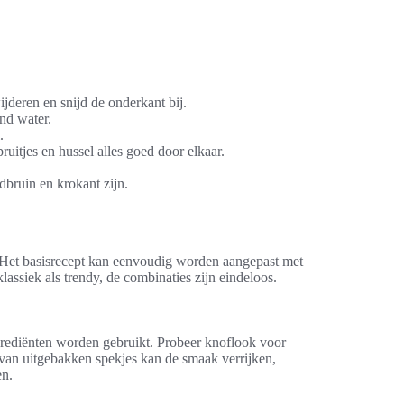
jderen en snijd de onderkant bij.
nd water.
.
ruitjes en hussel alles goed door elkaar.
dbruin en krokant zijn.
. Het basisrecept kan eenvoudig worden aangepast met
assiek als trendy, de combinaties zijn eindeloos.
grediënten worden gebruikt. Probeer knoflook voor
e van uitgebakken spekjes kan de smaak verrijken,
en.