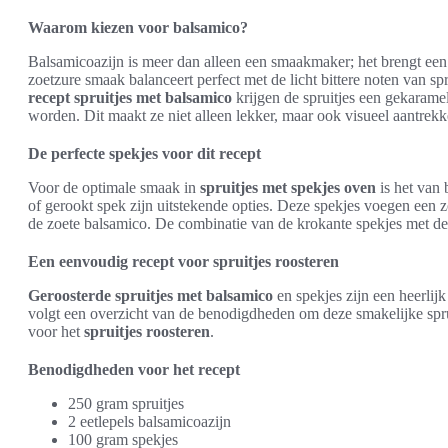
Waarom kiezen voor balsamico?
Balsamicoazijn is meer dan alleen een smaakmaker; het brengt een d
zoetzure smaak balanceert perfect met de licht bittere noten van spr
recept spruitjes met balsamico
krijgen de spruitjes een gekaramel
worden. Dit maakt ze niet alleen lekker, maar ook visueel aantrekke
De perfecte spekjes voor dit recept
Voor de optimale smaak in
spruitjes met spekjes oven
is het van 
of gerookt spek zijn uitstekende opties. Deze spekjes voegen een 
de zoete balsamico. De combinatie van de krokante spekjes met de 
Een eenvoudig recept voor spruitjes roosteren
Geroosterde spruitjes met balsamico
en spekjes zijn een heerlij
volgt een overzicht van de benodigdheden om deze smakelijke spruit
voor het
spruitjes roosteren
.
Benodigdheden voor het recept
250 gram spruitjes
2 eetlepels balsamicoazijn
100 gram spekjes