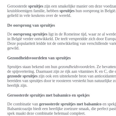
Geroosterde
spruitjes
zijn een smakelijke manier om deze voedzam
kruisbloemigen familie, hebben
spruitjes
hun oorsprong in België.
geliefd in vele keukens over de wereld.
De oorsprong van spruitjes
De
oorsprong spruitjes
ligt in de Romeinse tijd, waar ze al wer
in België verder ontwikkeld. De teelt verspreidde zich door Europa
Deze populariteit leidde tot de ontwikkeling van verschillende varië
gewild.
Gezondheidsvoordelen van spruitjes
Spruitjes staan bekend om hun
gezondheidsvoordelen
. Ze bevatte
de spijsvertering. Daarnaast zijn ze rijk aan vitamines K en C, di
gezonde spruitjes
zijn ook een uitstekende bron van antioxidanten
bereiden van spruitjes door te roosteren versterkt hun natuurlijke 
heerlijk zijn.
Geroosterde spruitjes met balsamico en spekjes
De combinatie van
geroosterde spruitjes met balsamico
en spekj
Balsamicoazijn biedt een heerlijke zoetzure smaak, die perfect pas
spek maakt deze combinatie helemaal compleet.