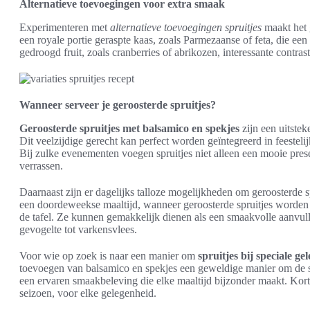
Alternatieve toevoegingen voor extra smaak
Experimenteren met
alternatieve toevoegingen spruitjes
maakt het 
een royale portie geraspte kaas, zoals Parmezaanse of feta, die ee
gedroogd fruit, zoals cranberries of abrikozen, interessante contras
Wanneer serveer je geroosterde spruitjes?
Geroosterde spruitjes met balsamico en spekjes
zijn een uitstek
Dit veelzijdige gerecht kan perfect worden geïntegreerd in feestelij
Bij zulke evenementen voegen spruitjes niet alleen een mooie prese
verrassen.
Daarnaast zijn er dagelijks talloze mogelijkheden om geroosterde sp
een doordeweekse maaltijd, wanneer geroosterde spruitjes worden 
de tafel. Ze kunnen gemakkelijk dienen als een smaakvolle aanvul
gevogelte tot varkensvlees.
Voor wie op zoek is naar een manier om
spruitjes bij speciale g
toevoegen van balsamico en spekjes een geweldige manier om de sma
een ervaren smaakbeleving die elke maaltijd bijzonder maakt. Korto
seizoen, voor elke gelegenheid.