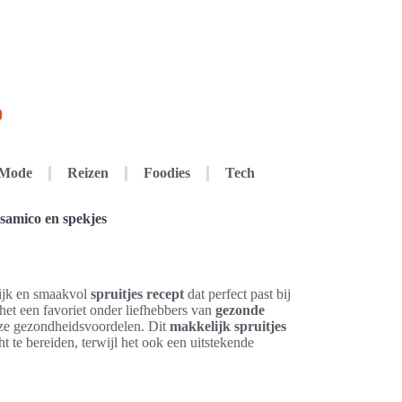
Mode
Reizen
Foodies
Tech
lsamico en spekjes
lijk en smaakvol
spruitjes recept
dat perfect past bij
et een favoriet onder liefhebbers van
gezonde
loze gezondheidsvoordelen. Dit
makkelijk spruitjes
 te bereiden, terwijl het ook een uitstekende