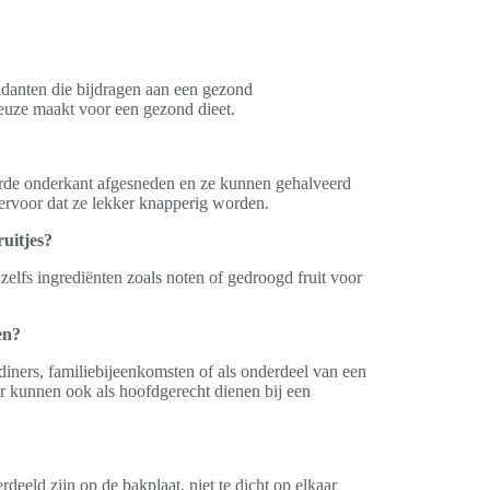
xidanten die bijdragen aan een gezond
keuze maakt voor een gezond dieet.
arde onderkant afgesneden en ze kunnen gehalveerd
 ervoor dat ze lekker knapperig worden.
ruitjes?
zelfs ingrediënten zoals noten of gedroogd fruit voor
en?
 diners, familiebijeenkomsten of als onderdeel van een
ar kunnen ook als hoofdgerecht dienen bij een
deeld zijn op de bakplaat, niet te dicht op elkaar