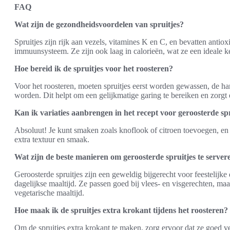
FAQ
Wat zijn de gezondheidsvoordelen van spruitjes?
Spruitjes zijn rijk aan vezels, vitamines K en C, en bevatten antio
immuunsysteem. Ze zijn ook laag in calorieën, wat ze een ideale 
Hoe bereid ik de spruitjes voor het roosteren?
Voor het roosteren, moeten spruitjes eerst worden gewassen, de h
worden. Dit helpt om een gelijkmatige garing te bereiken en zorgt
Kan ik variaties aanbrengen in het recept voor geroosterde sp
Absoluut! Je kunt smaken zoals knoflook of citroen toevoegen, en 
extra textuur en smaak.
Wat zijn de beste manieren om geroosterde spruitjes te server
Geroosterde spruitjes zijn een geweldig bijgerecht voor feestelijke
dagelijkse maaltijd. Ze passen goed bij vlees- en visgerechten, ma
vegetarische maaltijd.
Hoe maak ik de spruitjes extra krokant tijdens het roosteren?
Om de spruitjes extra krokant te maken, zorg ervoor dat ze goed ver