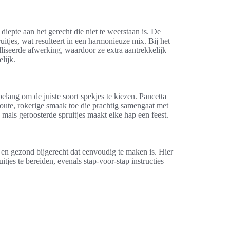
iepte aan het gerecht die niet te weerstaan is. De
uitjes, wat resulteert in een harmonieuze mix. Bij het
liseerde afwerking, waardoor ze extra aantrekkelijk
lijk.
belang om de juiste soort spekjes te kiezen. Pancetta
zoute, rokerige smaak toe die prachtig samengaat met
mals geroosterde spruitjes maakt elke hap een feest.
k en gezond bijgerecht dat eenvoudig te maken is. Hier
jes te bereiden, evenals stap-voor-stap instructies