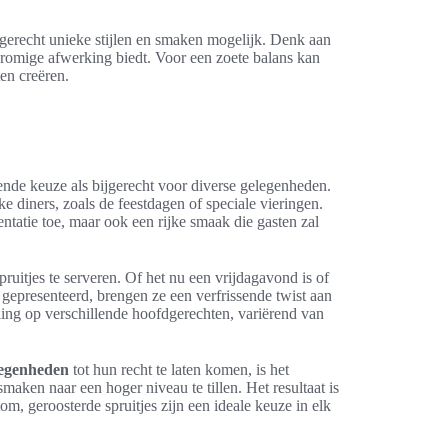
gerecht unieke stijlen en smaken mogelijk. Denk aan
n romige afwerking biedt. Voor een zoete balans kan
ten creëren.
ende keuze als bijgerecht voor diverse gelegenheden.
ke diners, zoals de feestdagen of speciale vieringen.
ntatie toe, maar ook een rijke smaak die gasten zal
ruitjes te serveren. Of het nu een vrijdagavond is of
gepresenteerd, brengen ze een verfrissende twist aan
ling op verschillende hoofdgerechten, variërend van
elegenheden
tot hun recht te laten komen, is het
ken naar een hoger niveau te tillen. Het resultaat is
m, geroosterde spruitjes zijn een ideale keuze in elk