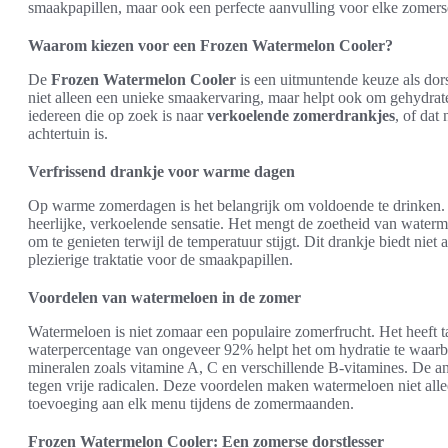
smaakpapillen, maar ook een perfecte aanvulling voor elke zomers
Waarom kiezen voor een Frozen Watermelon Cooler?
De
Frozen Watermelon Cooler
is een uitmuntende keuze als dors
niet alleen een unieke smaakervaring, maar helpt ook om gehydrate
iedereen die op zoek is naar
verkoelende zomerdrankjes
, of dat
achtertuin is.
Verfrissend drankje voor warme dagen
Op warme zomerdagen is het belangrijk om voldoende te drinken
heerlijke, verkoelende sensatie. Het mengt de zoetheid van waterme
om te genieten terwijl de temperatuur stijgt. Dit drankje biedt niet 
plezierige traktatie voor de smaakpapillen.
Voordelen van watermeloen in de zomer
Watermeloen is niet zomaar een populaire zomerfrucht. Het heeft 
waterpercentage van ongeveer 92% helpt het om hydratie te waarbo
mineralen zoals vitamine A, C en verschillende B-vitamines. De a
tegen vrije radicalen. Deze voordelen maken watermeloen niet all
toevoeging aan elk menu tijdens de zomermaanden.
Frozen Watermelon Cooler: Een zomerse dorstlesser