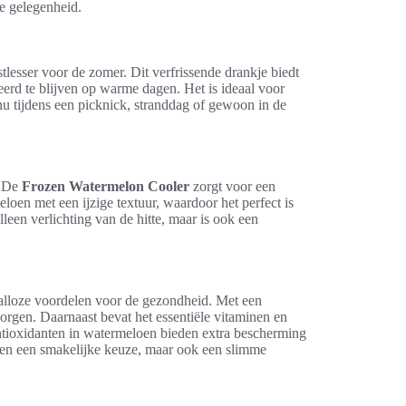
e gelegenheid.
tlesser voor de zomer. Dit verfrissende drankje biedt
erd te blijven op warme dagen. Het is ideaal voor
 nu tijdens een picknick, stranddag of gewoon in de
. De
Frozen Watermelon Cooler
zorgt voor een
loen met een ijzige textuur, waardoor het perfect is
alleen verlichting van de hitte, maar is ook een
talloze voordelen voor de gezondheid. Met een
rgen. Daarnaast bevat het essentiële vitaminen en
ntioxidanten in watermeloen bieden extra bescherming
een een smakelijke keuze, maar ook een slimme