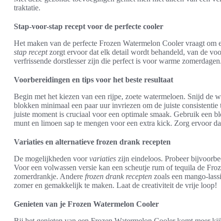
traktatie.
Stap-voor-stap recept voor de perfecte cooler
Het maken van de perfecte Frozen Watermelon Cooler vraagt om e
stap recept
zorgt ervoor dat elk detail wordt behandeld, van de voor
verfrissende dorstlesser zijn die perfect is voor warme zomerdagen
Voorbereidingen en tips voor het beste resultaat
Begin met het kiezen van een rijpe, zoete watermeloen. Snijd de 
blokken minimaal een paar uur invriezen om de juiste consistentie 
juiste moment is cruciaal voor een optimale smaak. Gebruik een 
munt en limoen sap te mengen voor een extra kick. Zorg ervoor dat
Variaties en alternatieve frozen drank recepten
De mogelijkheden voor
variaties
zijn eindeloos. Probeer bijvoorbe
Voor een volwassen versie kan een scheutje rum of tequila de Fro
zomerdrankje. Andere
frozen drank recepten
zoals een mango-lassi 
zomer en gemakkelijk te maken. Laat de creativiteit de vrije loop!
Genieten van je Frozen Watermelon Cooler
Bij het genieten van een Frozen Watermelon Cooler komt meer kijk