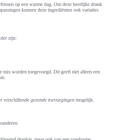
rfrissen op een warme dag. Om deze heerlijke drank
passingen kunnen deze ingrediënten ook variaties
er zijn:
e mix worden toegevoegd. Dit geeft niet alleen een
ie.
r verschillende
gezonde toevoegingen
mogelijk.
eranderen
rfrissend drankje, maar ook van een voedzame