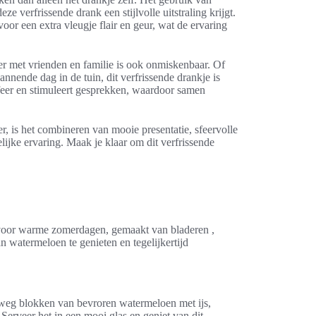
e verfrissende drank een stijlvolle uitstraling krijgt.
voor een extra vleugje flair en geur, wat de ervaring
r met vrienden en familie is ook onmiskenbaar. Of
nnende dag in de tuin, dit verfrissende drankje is
sfeer en stimuleert gesprekken, waardoor samen
, is het combineren van mooie presentatie, sfeervolle
lijke ervaring. Maak je klaar om dit verfrissende
 voor warme zomerdagen, gemaakt van bladeren ,
 watermeloen te genieten en tegelijkertijd
weg blokken van bevroren watermeloen met ijs,
Serveer het in een mooi glas en geniet van dit