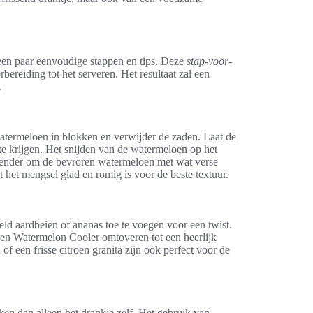
en paar eenvoudige stappen en tips. Deze
stap-voor-
bereiding tot het serveren. Het resultaat zal een
.
watermeloen in blokken en verwijder de zaden. Laat de
te krijgen. Het snijden van de watermeloen op het
blender om de bevroren watermeloen met wat verse
 het mengsel glad en romig is voor de beste textuur.
eld aardbeien of ananas toe te voegen voor een twist.
zen Watermelon Cooler omtoveren tot een heerlijk
of een frisse citroen granita zijn ook perfect voor de
en dan alleen het drankje zelf. Het gebruik van