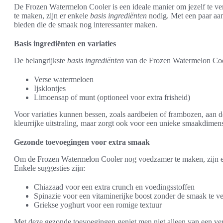
De Frozen Watermelon Cooler is een ideale manier om jezelf te ve
te maken, zijn er enkele
basis ingrediënten
nodig. Met een paar aan
bieden die de smaak nog interessanter maken.
Basis ingrediënten en variaties
De belangrijkste
basis ingrediënten
van de Frozen Watermelon Cool
Verse watermeloen
Ijsklontjes
Limoensap of munt (optioneel voor extra frisheid)
Voor variaties kunnen bessen, zoals aardbeien of frambozen, aan d
kleurrijke uitstraling, maar zorgt ook voor een unieke smaakdimens
Gezonde toevoegingen voor extra smaak
Om de Frozen Watermelon Cooler nog voedzamer te maken, zijn e
Enkele suggesties zijn:
Chiazaad voor een extra crunch en voedingsstoffen
Spinazie voor een vitaminerijke boost zonder de smaak te v
Griekse yoghurt voor een romige textuur
Met deze gezonde toevoegingen geniet men niet alleen van een ve