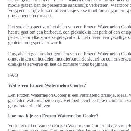
mooie glazen kan de presentatie aanzienlijk verbeteren, waardoor dez
Voeg een schijfje limoen of een takje verse munt toe als garnering 
nog aangenamer maakt.
Het sociale aspect van het delen van een Frozen Watermelon Coole
het nu gaat om een barbecue, een picknick in het park of een ontspa
perfect voor elke zomerse gelegenheid. Het creëert een gezellige 
genieten nog specialer wordt.
Dus, als het gaat om het genieten van de Frozen Watermelon Cooler
omgevingen en het delen met dierbaren de sleutel tot een onvergete
drankje te serveren en laat de zomerse vibes beginnen!
FAQ
Wat is een Frozen Watermelon Cooler?
Een Frozen Watermelon Cooler is een verfrissend drankje, ideaal
gesneden watermeloen en ijs. Het biedt een heerlijke manier om van
gehydrateerd te blijven.
Hoe maak je een Frozen Watermelon Cooler?
Voor het maken van een Frozen Watermelon Cooler mix je simpel
limoen-sap en eventueel munt in een blender tot een glad mengsel. 