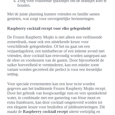
Zorg voor voldoende ijsklontjes om de drankjes koel te
houden.
Met de juiste planning kunnen vrienden en familie samen
genieten, wat zorgt voor onvergetelijke herinneringen.
Raspberry cocktail recept voor elke gelegenheid
De Frozen Raspberry Mojito is niet alleen een verfrissende
zomerdrank, maar ook een uitstekende keuze voor
verschillende gelegenheden. Of het nu gaat om een
verjaardagsfeest, een tuinbarbecue of een intieme avond met
vrienden, deze cocktail kan eenvoudig worden aangepast aan
de sfeer en voorkeuren van de gasten. Door bijvoorbeeld de
suiker hoeveelheid te verminderen, kan een minder zoete
variant worden gecreëerd die perfect is voor een feestelijke
setting.
Voor speciale evenementen kan een luxe twist worden
gegeven aan het traditionele Frozen Raspberry Mojito recept.
Door het gebruik van hoogwaardige rum en vers sprankelend
water, in combinatie met een garnering van frisse munt en
extra frambozen, kan deze cocktail omgetoverd worden tot
een elegante keuze voor bruiloften of jubileumvieringen. Dit
maakt de
Raspberry cocktail recept
uiterst veelzijdig en