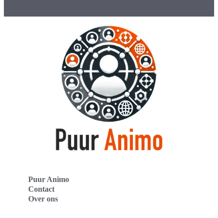
Puur Animo
Contact
Over ons