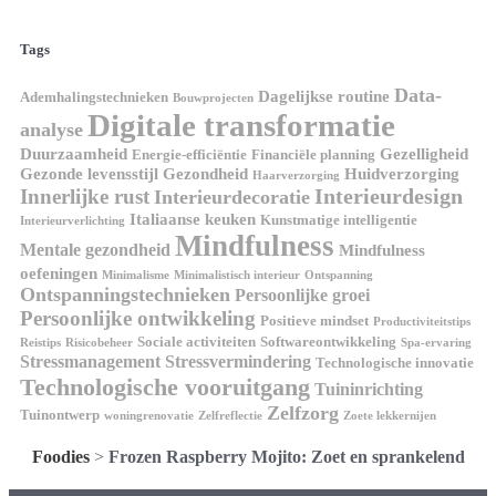
Tags
Data-
Dagelijkse routine
Ademhalingstechnieken
Bouwprojecten
Digitale transformatie
analyse
Duurzaamheid
Gezelligheid
Energie-efficiëntie
Financiële planning
Gezonde levensstijl
Gezondheid
Huidverzorging
Haarverzorging
Interieurdesign
Innerlijke rust
Interieurdecoratie
Italiaanse keuken
Kunstmatige intelligentie
Interieurverlichting
Mindfulness
Mentale gezondheid
Mindfulness
oefeningen
Minimalisme
Minimalistisch interieur
Ontspanning
Ontspanningstechnieken
Persoonlijke groei
Persoonlijke ontwikkeling
Positieve mindset
Productiviteitstips
Sociale activiteiten
Softwareontwikkeling
Reistips
Risicobeheer
Spa-ervaring
Stressmanagement
Stressvermindering
Technologische innovatie
Technologische vooruitgang
Tuininrichting
Zelfzorg
Tuinontwerp
woningrenovatie
Zelfreflectie
Zoete lekkernijen
Foodies
>
Frozen Raspberry Mojito: Zoet en sprankelend