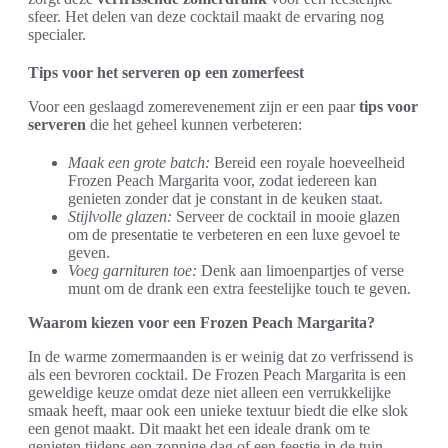
sfeer. Het delen van deze cocktail maakt de ervaring nog
specialer.
Tips voor het serveren op een zomerfeest
Voor een geslaagd zomerevenement zijn er een paar
tips voor
serveren
die het geheel kunnen verbeteren:
Maak een grote batch:
Bereid een royale hoeveelheid
Frozen Peach Margarita voor, zodat iedereen kan
genieten zonder dat je constant in de keuken staat.
Stijlvolle glazen:
Serveer de cocktail in mooie glazen
om de presentatie te verbeteren en een luxe gevoel te
geven.
Voeg garnituren toe:
Denk aan limoenpartjes of verse
munt om de drank een extra feestelijke touch te geven.
Waarom kiezen voor een Frozen Peach Margarita?
In de warme zomermaanden is er weinig dat zo verfrissend is
als een bevroren cocktail. De Frozen Peach Margarita is een
geweldige keuze omdat deze niet alleen een verrukkelijke
smaak heeft, maar ook een unieke textuur biedt die elke slok
een genot maakt. Dit maakt het een ideale drank om te
genieten tijdens een zonnige dag of een feestje in de tuin.