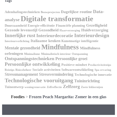
Tags
Data-
Dagelijkse routine
Ademhalingstechnieken
Bouwprojecten
Digitale transformatie
analyse
Gezelligheid
Duurzaamheid
Energie-efficiëntie
Financiële planning
Gezonde levensstijl
Gezondheid
Huidverzorging
Haarverzorging
Interieurdesign
Innerlijke rust
Interieurdecoratie
Italiaanse keuken
Kunstmatige intelligentie
Interieurverlichting
Mindfulness
Mentale gezondheid
Mindfulness
oefeningen
Minimalisme
Minimalistisch interieur
Ontspanning
Ontspanningstechnieken
Persoonlijke groei
Persoonlijke ontwikkeling
Positieve mindset
Productiviteitstips
Sociale activiteiten
Softwareontwikkeling
Reistips
Risicobeheer
Spa-ervaring
Stressmanagement
Stressvermindering
Technologische innovatie
Technologische vooruitgang
Tuininrichting
Zelfzorg
Tuinontwerp
woningrenovatie
Zelfreflectie
Zoete lekkernijen
Foodies
>
Frozen Peach Margarita: Zomer in een glas