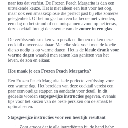
naar iets dat verfrist. De Frozen Peach Margarita is dan een
uitstekende keuze. Het is niet alleen een lust voor het oog,
maar ook een smaakexplosie die perfect past bij elke zomerse
gelegenheid. Of het nu gaat om een barbecue met vrienden,
een dag op het strand of een ontspannen avond op het terras,
deze cocktail brengt de essentie van de
zomer in een glas
.
De verfrissende smaken van perzik en limoen maken deze
cocktail onweerstaanbaar. Met elke slok voelt men de koelte
die zo nodig is op warme dagen. Het is de
ideale drank voor
warme dagen
waarbij men samen kan genieten van het
leven, de zon en elkaar.
Hoe maak je een Frozen Peach Margarita?
Een Frozen Peach Margarita is de perfecte verfrissing voor
een warme dag. Het bereiden van deze cocktail vereist een
paar eenvoudige stappen en aandacht voor detail. In dit
gedeelte worden
stapsgewijze instructies
gegeven, evenals
tips voor het kiezen van de beste perziken om de smaak te
optimaliseren.
Stapsgewijze instructies voor een heerlijk resultaat
Zorg ervoor dat je alle ingrediënten bij de hand hebt: