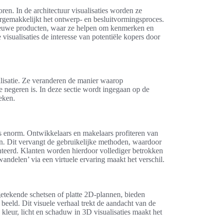
oren. In de architectuur visualisaties worden ze
rgemakkelijkt het ontwerp- en besluitvormingsproces.
n nieuwe producten, waar ze helpen om kenmerken en
visualisaties de interesse van potentiële kopers door
ualisatie. Ze veranderen de manier waarop
e negeren is. In deze sectie wordt ingegaan op de
eken.
 is enorm. Ontwikkelaars en makelaars profiteren van
n. Dit vervangt de gebruikelijke methoden, waardoor
nteerd. Klanten worden hierdoor vollediger betrokken
andelen’ via een virtuele ervaring maakt het verschil.
dgetekende schetsen of platte 2D-plannen, bieden
 beeld. Dit visuele verhaal trekt de aandacht van de
 kleur, licht en schaduw in 3D visualisaties maakt het