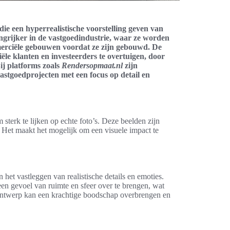
die een hyperrealistische voorstelling geven van
grijker in de vastgoedindustrie, waar ze worden
merciële gebouwen voordat ze zijn gebouwd. De
iële klanten en investeerders te overtuigen, door
ij platforms zoals
Rendersopmaat.nl
zijn
vastgoedprojecten met een focus op detail en
 sterk te lijken op echte foto’s. Deze beelden zijn
 Het maakt het mogelijk om een visuele impact te
 het vastleggen van realistische details en emoties.
n gevoel van ruimte en sfeer over te brengen, wat
 ontwerp kan een krachtige boodschap overbrengen en