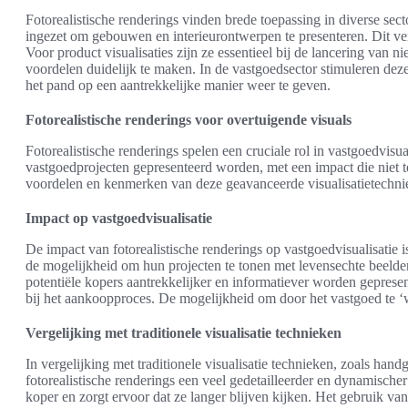
Fotorealistische renderings vinden brede toepassing in diverse sect
ingezet om gebouwen en interieurontwerpen te presenteren. Dit ve
Voor product visualisaties zijn ze essentieel bij de lancering va
voordelen duidelijk te maken. In de vastgoedsector stimuleren deze 
het pand op een aantrekkelijke manier weer te geven.
Fotorealistische renderings voor overtuigende visuals
Fotorealistische renderings spelen een cruciale rol in vastgoedvis
vastgoedprojecten gepresenteerd worden, met een impact die niet t
voordelen en kenmerken van deze geavanceerde visualisatietechni
Impact op vastgoedvisualisatie
De impact van fotorealistische renderings op vastgoedvisualisatie
de mogelijkheid om hun projecten te tonen met levensechte beelde
potentiële kopers aantrekkelijker en informatiever worden geprese
bij het aankoopproces. De mogelijkheid om door het vastgoed te ‘w
Vergelijking met traditionele visualisatie technieken
In vergelijking met traditionele visualisatie technieken, zoals han
fotorealistische renderings een veel gedetailleerder en dynamischer
koper en zorgt ervoor dat ze langer blijven kijken. Het gebruik van