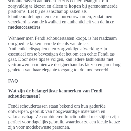
schoudertassen aanbieden. Het is echter belangrijk om
zorgvuldig te kiezen en alleen te
kopen
bij gerenommeerde
platforms. Let bij de aanschaf op zaken als
klantbeoordelingen en de retourvoorwaarden, zodat men
verzekerd is van de kwaliteit en authenticiteit van de
luxe
modeaccessoires
.
Wanneer men Fendi schoudertassen koopt, is het raadzaam
om goed te kijken naar de details van de tas.
Authenticiteitspapieren en zorgvuldige afwerking zijn
essentieel om te bevestigen dat het om een echte Fendi tas
gaat. Door deze tips te volgen, kan iedere fashionista met
vertrouwen haar nieuwe designerhandtas kiezen en jarenlang
genieten van haar elegante toegang tot de modewereld.
FAQ
Wat zijn de belangrijkste kenmerken van Fendi
schoudertassen?
Fendi schoudertassen staan bekend om hun gedurfde
ontwerpen, gebruik van hoogwaardige materialen en
vakmanschap. Ze combineren functionaliteit met stijl en zijn
perfect voor dagelijks gebruik, waardoor ze een ideale keuze
zijn voor modebewuste personen.