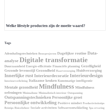
Welke lifestyle producten zijn de moeite waard?
Tags
Data-
Dagelijkse routine
Ademhalingstechnieken
Bouwprojecten
Digitale transformatie
analyse
Gezelligheid
Duurzaamheid
Energie-efficiëntie
Financiële planning
Gezonde levensstijl
Gezondheid
Huidverzorging
Haarverzorging
Interieurdesign
Innerlijke rust
Interieurdecoratie
Italiaanse keuken
Kunstmatige intelligentie
Interieurverlichting
Mindfulness
Mentale gezondheid
Mindfulness
oefeningen
Minimalisme
Minimalistisch interieur
Ontspanning
Ontspanningstechnieken
Persoonlijke groei
Persoonlijke ontwikkeling
Positieve mindset
Productiviteitstips
Sociale activiteiten
Softwareontwikkeling
Reistips
Risicobeheer
Spa-ervaring