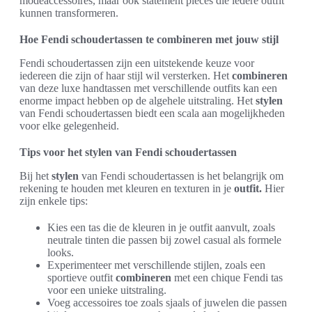
modeaccessoires, maar ook statement pieces die iedere outfit
kunnen transformeren.
Hoe Fendi schoudertassen te combineren met jouw stijl
Fendi schoudertassen zijn een uitstekende keuze voor
iedereen die zijn of haar stijl wil versterken. Het
combineren
van deze luxe handtassen met verschillende outfits kan een
enorme impact hebben op de algehele uitstraling. Het
stylen
van Fendi schoudertassen biedt een scala aan mogelijkheden
voor elke gelegenheid.
Tips voor het stylen van Fendi schoudertassen
Bij het
stylen
van Fendi schoudertassen is het belangrijk om
rekening te houden met kleuren en texturen in je
outfit.
Hier
zijn enkele tips:
Kies een tas die de kleuren in je outfit aanvult, zoals
neutrale tinten die passen bij zowel casual als formele
looks.
Experimenteer met verschillende stijlen, zoals een
sportieve outfit
combineren
met een chique Fendi tas
voor een unieke uitstraling.
Voeg accessoires toe zoals sjaals of juwelen die passen