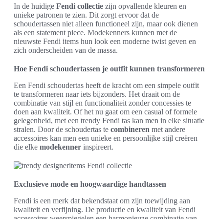
In de huidige
Fendi collectie
zijn opvallende kleuren en
unieke patronen te zien. Dit zorgt ervoor dat de
schoudertassen niet alleen functioneel zijn, maar ook dienen
als een statement piece. Modekenners kunnen met de
nieuwste Fendi items hun look een moderne twist geven en
zich onderscheiden van de massa.
Hoe Fendi schoudertassen je outfit kunnen transformeren
Een Fendi schoudertas heeft de kracht om een simpele outfit
te transformeren naar iets bijzonders. Het draait om de
combinatie van stijl en functionaliteit zonder concessies te
doen aan kwaliteit. Of het nu gaat om een casual of formele
gelegenheid, met een trendy Fendi tas kan men in elke situatie
stralen. Door de schoudertas te
combineren
met andere
accessoires kan men een unieke en persoonlijke stijl creëren
die elke
modekenner
inspireert.
Exclusieve mode en hoogwaardige handtassen
Fendi is een merk dat bekendstaat om zijn toewijding aan
kwaliteit en verfijning. De productie en kwaliteit van Fendi
accessoires weerspiegelen een harmonieuze combinatie van