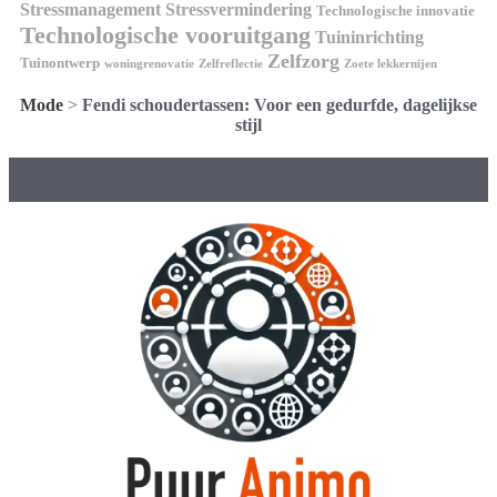
Stressmanagement
Stressvermindering
Technologische innovatie
Technologische vooruitgang
Tuininrichting
Zelfzorg
Tuinontwerp
woningrenovatie
Zelfreflectie
Zoete lekkernijen
Mode
>
Fendi schoudertassen: Voor een gedurfde, dagelijkse
stijl