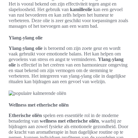
Het is vooral bekend om zijn effectiviteit tegen angst en
slapeloosheid. Het gebruik van
kamilleolie
kan een gevoel
van rust bevorderen en kan zelfs helpen het humeur te
verbeteren. Deze olie is zeer geschikt voor toepassingen zoals
massages of het toevoegen aan een warm bad.
Ylang-ylang olie
Ylang-ylang olie
is beroemd om zijn zoete geur en wordt
vaak gebruikt voor emotionele balans. Het kan helpen om
gevoelens van stress en angst te verminderen.
Ylang-ylang
olie
is effectief in het creëren van een harmonieuze omgeving
en staat bekend om zijn vermogen om de stemming te
verbeteren. Het integreren van ylang-ylang olie in dagelijkse
ritualen kan bijdragen aan een gevoel van welzijn.
Wellness met etherische oliën
Etherische oliën
spelen een essentiële rol in de moderne
benadering van
wellness met etherische oliën
, waarbij ze
bijdragen aan zowel fysieke als emotionele gezondheid. Door
de kracht van aromatherapie in hun dagelijkse routine op te
nemen, kunnen individuen profiteren van de voordelen van