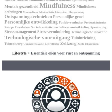
Mindfulness
Mentale gezondheid
Mindfulness
oefeningen
Minimalisme
Minimalistisch interieur
Ontspanning
Ontspanningstechnieken
Persoonlijke groei
Persoonlijke ontwikkeling
Positieve mindset
Productiviteitstips
Sociale activiteiten
Softwareontwikkeling
Reistips
Risicobeheer
Spa-ervaring
Stressmanagement
Stressvermindering
Technologische innovatie
Technologische vooruitgang
Tuininrichting
Zelfzorg
Tuinontwerp
woningrenovatie
Zelfreflectie
Zoete lekkernijen
Lifestyle
>
Essentiële oliën voor rust en ontspanning