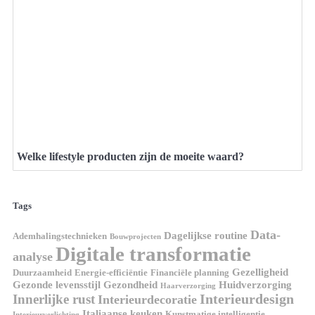
Welke lifestyle producten zijn de moeite waard?
Tags
Data-
Dagelijkse routine
Ademhalingstechnieken
Bouwprojecten
Digitale transformatie
analyse
Gezelligheid
Duurzaamheid
Energie-efficiëntie
Financiële planning
Gezonde levensstijl
Gezondheid
Huidverzorging
Haarverzorging
Interieurdesign
Innerlijke rust
Interieurdecoratie
Italiaanse keuken
Kunstmatige intelligentie
Interieurverlichting