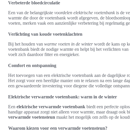
Verbeterde bloedcirculatie
Een van de belangrijkste
voordelen elektrische voetenbank
is de ve
warmte die door de voetenbank wordt afgegeven, de bloedsomloop
voeten, merken vaak een aanzienlijke verbetering bij regelmatig ge
Verlichting van koude voetenklachten
Bij het houden van
warme voeten in de winter
wordt de kans op ko
voetenbank biedt de nodige warmte en helpt bij het verlichten va
voelt zich daardoor fitter en energieker.
Comfort en ontspanning
Het toevoegen van een elektrische voetenbank aan de dagelijkse r
Het zorgt voor een heerlijke manier om te relaxen na een lange dag,
een gewaardeerde investering voor diegene die volledige ontspanni
Elektrische verwarmde voetenbank: warm in de winter
Een
elektrische verwarmde voetenbank
biedt een perfecte oplos
handige apparaat zorgt niet alleen voor warmte, maar draagt ook b
verwarmde voetensteun
maakt het mogelijk om zelfs op de kouds
Waarom kiezen voor een verwarmde voetensteun?