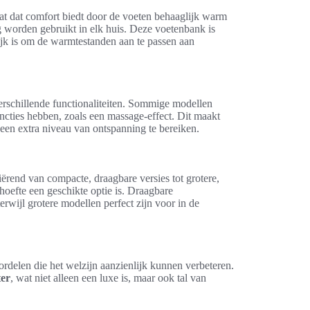
aat dat comfort biedt door de voeten behaaglijk warm
 worden gebruikt in elk huis. Deze voetenbank is
ijk is om de warmtestanden aan te passen aan
verschillende functionaliteiten. Sommige modellen
ncties hebben, zoals een massage-effect. Dit maakt
een extra niveau van ontspanning te bereiken.
iërend van compacte, draagbare versies tot grotere,
ehoefte een geschikte optie is. Draagbare
rwijl grotere modellen perfect zijn voor in de
ordelen die het welzijn aanzienlijk kunnen verbeteren.
ter
, wat niet alleen een luxe is, maar ook tal van