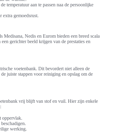
de temperatuur aan te passen naa de persoonlijke
r extra gemoedsrust.
ls Medisana, Nedis en Eurom bieden een breed scala
een gerichter beeld krijgen van de prestaties en
rische voetenbank. Dit bevordert niet alleen de
 de juiste stappen voor reiniging en opslag om de
nbank vrij blijft van stof en vuil. Hier zijn enkele
:
t oppervlak.
 beschadigen.
eilige werking.