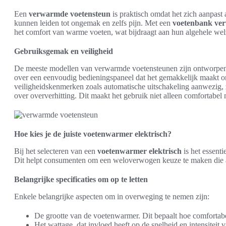
Een
verwarmde voetensteun
is praktisch omdat het zich aanpast
kunnen leiden tot ongemak en zelfs pijn. Met een
voetenbank ve
het comfort van warme voeten, wat bijdraagt aan hun algehele wel
Gebruiksgemak en veiligheid
De meeste modellen van verwarmde voetensteunen zijn ontworpe
over een eenvoudig bedieningspaneel dat het gemakkelijk maakt om 
veiligheidskenmerken zoals automatische uitschakeling aanwezig,
over oververhitting. Dit maakt het gebruik niet alleen comfortabel 
Hoe kies je de juiste voetenwarmer elektrisch?
Bij het selecteren van een
voetenwarmer elektrisch
is het essenti
Dit helpt consumenten om een weloverwogen keuze te maken die aa
Belangrijke specificaties om op te letten
Enkele belangrijke aspecten om in overweging te nemen zijn:
De grootte van de voetenwarmer. Dit bepaalt hoe comfortabe
Het wattage, dat invloed heeft op de snelheid en intensiteit