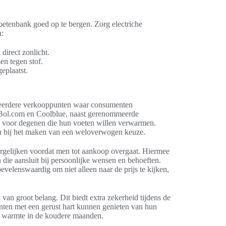
tenbank goed op te bergen. Zorg electriche
n:
irect zonlicht.
en tegen stof.
plaatst.
eerdere verkooppunten waar consumenten
s Bol.com en Coolblue, naast gerenommeerde
es voor degenen die hun voeten willen verwarmen.
en bij het maken van een weloverwogen keuze.
ergelijken voordat men tot aankoop overgaat. Hiermee
die aansluit bij persoonlijke wensen en behoeften.
evelenswaardig om niet alleen naar de prijs te kijken,
van groot belang. Dit biedt extra zekerheid tijdens de
nten met een gerust hart kunnen genieten van hun
e warmte in de koudere maanden.