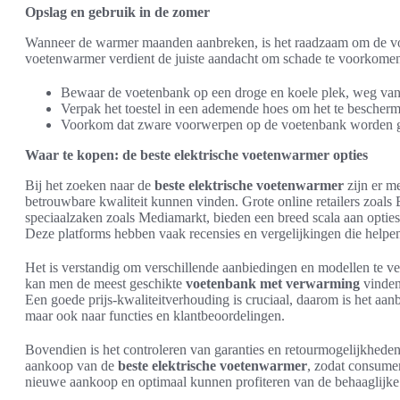
Opslag en gebruik in de zomer
Wanneer de warmer maanden aanbreken, is het raadzaam om de voe
voetenwarmer verdient de juiste aandacht om schade te voorkome
Bewaar de voetenbank op een droge en koele plek, weg van d
Verpak het toestel in een ademende hoes om het te bescherm
Voorkom dat zware voorwerpen op de voetenbank worden ge
Waar te kopen: de beste elektrische voetenwarmer opties
Bij het zoeken naar de
beste elektrische voetenwarmer
zijn er m
betrouwbare kwaliteit kunnen vinden. Grote online retailers zoal
speciaalzaken zoals Mediamarkt, bieden een breed scala aan opti
Deze platforms hebben vaak recensies en vergelijkingen die help
Het is verstandig om verschillende aanbiedingen en modellen te v
kan men de meest geschikte
voetenbank met verwarming
vinden 
Een goede prijs-kwaliteitverhouding is cruciaal, daarom is het aanb
maar ook naar functies en klantbeoordelingen.
Bovendien is het controleren van garanties en retourmogelijkheden 
aankoop van de
beste elektrische voetenwarmer
, zodat consume
nieuwe aankoop en optimaal kunnen profiteren van de behaaglijk