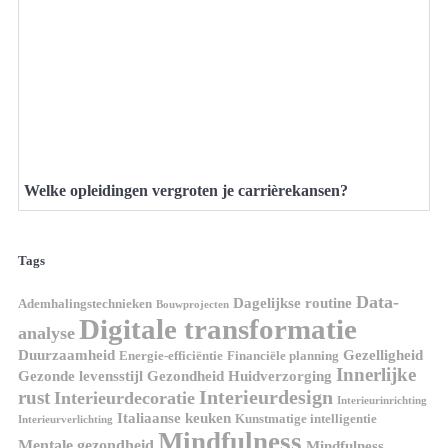
Welke opleidingen vergroten je carrièrekansen?
Tags
Data-
Dagelijkse routine
Ademhalingstechnieken
Bouwprojecten
Digitale transformatie
analyse
Duurzaamheid
Gezelligheid
Energie-efficiëntie
Financiële planning
Innerlijke
Gezonde levensstijl
Gezondheid
Huidverzorging
Interieurdesign
rust
Interieurdecoratie
Interieurinrichting
Italiaanse keuken
Kunstmatige intelligentie
Interieurverlichting
Mindfulness
Mentale gezondheid
Mindfulness