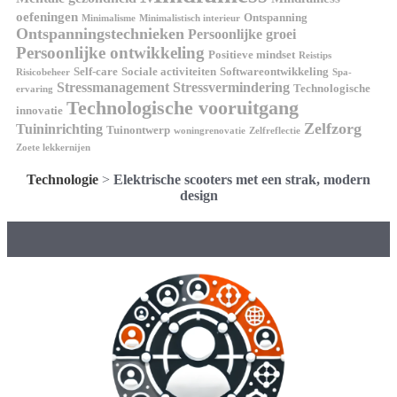
oefeningen
Ontspanning
Minimalisme
Minimalistisch interieur
Ontspanningstechnieken
Persoonlijke groei
Persoonlijke ontwikkeling
Positieve mindset
Reistips
Self-care
Sociale activiteiten
Softwareontwikkeling
Risicobeheer
Spa-
Stressmanagement
Stressvermindering
Technologische
ervaring
Technologische vooruitgang
innovatie
Zelfzorg
Tuininrichting
Tuinontwerp
woningrenovatie
Zelfreflectie
Zoete lekkernijen
Technologie
>
Elektrische scooters met een strak, modern
design