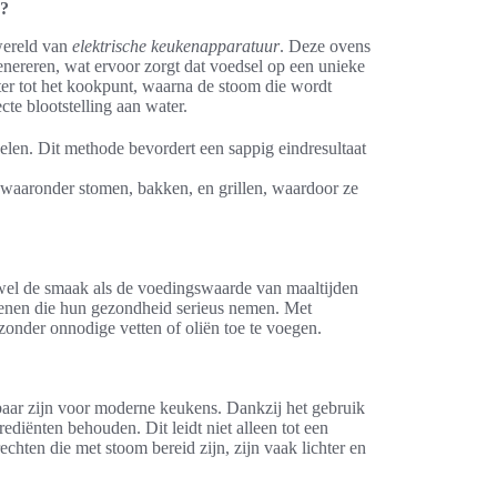
e?
wereld van
elektrische keukenapparatuur
. Deze ovens
nereren, wat ervoor zorgt dat voedsel op een unieke
ter tot het kookpunt, waarna de stoom die wordt
te blootstelling aan water.
elen. Dit methode bevordert een sappig eindresultaat
 waaronder stomen, bakken, en grillen, waardoor ze
owel de smaak als de voedingswaarde van maaltijden
genen die hun gezondheid serieus nemen. Met
onder onnodige vetten of oliën toe te voegen.
aar zijn voor moderne keukens. Dankzij het gebruik
ediënten behouden. Dit leidt niet alleen tot een
hten die met stoom bereid zijn, zijn vaak lichter en