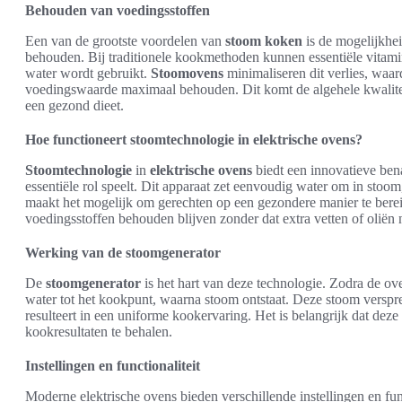
Behouden van voedingsstoffen
Een van de grootste voordelen van
stoom koken
is de mogelijkhe
behouden. Bij traditionele kookmethoden kunnen essentiële vitamin
water wordt gebruikt.
Stoomovens
minimaliseren dit verlies, waa
voedingswaarde maximaal behouden. Dit komt de algehele kwaliteit
een gezond dieet.
Hoe functioneert stoomtechnologie in elektrische ovens?
Stoomtechnologie
in
elektrische ovens
biedt een innovatieve ben
essentiële rol speelt. Dit apparaat zet eenvoudig water om in sto
maakt het mogelijk om gerechten op een gezondere manier te berei
voedingsstoffen behouden blijven zonder dat extra vetten of oliën 
Werking van de stoomgenerator
De
stoomgenerator
is het hart van deze technologie. Zodra de o
water tot het kookpunt, waarna stoom ontstaat. Deze stoom verspre
resulteert in een uniforme kookervaring. Het is belangrijk dat deze
kookresultaten te behalen.
Instellingen en functionaliteit
Moderne elektrische ovens bieden verschillende instellingen en fu