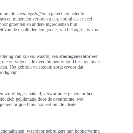
id om de
voedingsstoffen
in gerechten beter te
es en mineralen verloren gaan, vooral als er veel
rdoor groenten en andere ingrediënten hun
 van de maaltijden ten goede, wat belangrijk is voor
adering van koken, waarbij een
stoomgenerator
een
om, die vervolgens de oven binnendringt. Deze methode
den. Het gebruik van stoom zorgt ervoor dat
nodig zijn.
ven wordt ingeschakeld, verwarmt de generator het
idt zich gelijkmatig door de ovenruimte, wat
 generator goed functioneert om de ideale
nctionaliteiten, waardoor gebruikers hun kookervaring