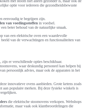
koken met stoom niet alleen gezonder is, maar ook de
kelijke optie voor iedereen die gezondheidsbewuste
gen eenvoudig te begrijpen zijn.
en van voedingsstoffen
in voedsel.
 een beter behoud van de natuurlijke smaak.
op van een elektrische oven een waardevolle
 beeld van de verwachtingen en functionaliteiten van
ijn er verschillende opties beschikbaar.
stoomovens, waar deskundig personeel kan helpen bij
 van persoonlijk advies, maar ook de apparaten in het
deze innovatieve ovens aanbieden. Grote ketens zoals
 aan populaire merken. Bij deze fysieke winkels is
vergelijken.
eders
die elektrische stoomovens verkopen. Webshops
informatie, maar vaak ook klantbeoordelingen die