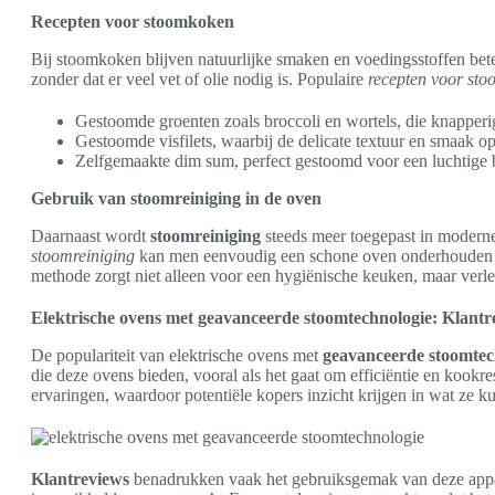
Recepten voor stoomkoken
Bij stoomkoken blijven natuurlijke smaken en voedingsstoffen bet
zonder dat er veel vet of olie nodig is. Populaire
recepten voor st
Gestoomde groenten zoals broccoli en wortels, die knapperi
Gestoomde visfilets, waarbij de delicate textuur en smaak o
Zelfgemaakte dim sum, perfect gestoomd voor een luchtige b
Gebruik van stoomreiniging in de oven
Daarnaast wordt
stoomreiniging
steeds meer toegepast in moderne 
stoomreiniging
kan men eenvoudig een schone oven onderhouden 
methode zorgt niet alleen voor een hygiënische keuken, maar verl
Elektrische ovens met geavanceerde stoomtechnologie: Klantr
De populariteit van elektrische ovens met
geavanceerde stoomtec
die deze ovens bieden, vooral als het gaat om efficiëntie en kookre
ervaringen, waardoor potentiële kopers inzicht krijgen in wat ze 
Klantreviews
benadrukken vaak het gebruiksgemak van deze appar