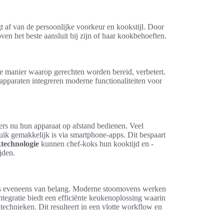
t af van de persoonlijke voorkeur en kookstijl. Door
ven het beste aansluit bij zijn of haar kookbehoeften.
e manier waarop gerechten worden bereid, verbetert.
apparaten integreren moderne functionaliteiten voor
ers nu hun apparaat op afstand bedienen. Veel
ik gemakkelijk is via smartphone-apps. Dit bespaart
ktechnologie
kunnen chef-koks hun kooktijd en -
jden.
 is eveneens van belang. Moderne stoomovens werken
egratie biedt een efficiënte keukenoplossing waarin
echnieken. Dit resulteert in een vlotte workflow en