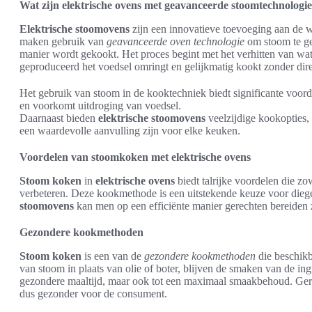
Wat zijn elektrische ovens met geavanceerde stoomtechnologi
Elektrische stoomovens
zijn een innovatieve toevoeging aan de 
maken gebruik van
geavanceerde oven technologie
om stoom te ge
manier wordt gekookt. Het proces begint met het verhitten van wa
geproduceerd het voedsel omringt en gelijkmatig kookt zonder direc
Het gebruik van stoom in de kooktechniek biedt significante voord
en voorkomt uitdroging van voedsel.
Daarnaast bieden
elektrische stoomovens
veelzijdige kookopties,
een waardevolle aanvulling zijn voor elke keuken.
Voordelen van stoomkoken met elektrische ovens
Stoom koken
in
elektrische ovens
biedt talrijke voordelen die z
verbeteren. Deze kookmethode is een uitstekende keuze voor die
stoomovens
kan men op een efficiënte manier gerechten bereiden z
Gezondere kookmethoden
Stoom koken
is een van de
gezondere kookmethoden
die beschikb
van stoom in plaats van olie of boter, blijven de smaken van de ingr
gezondere maaltijd, maar ook tot een maximaal smaakbehoud. Gerec
dus gezonder voor de consument.