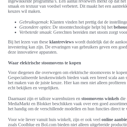
ingewikkelde programma’s. Een aantal reviewers merkt op dat het 
smaak en textuur van voedsel verbetert. Dit maakt het een aantrek
keuzes wil maken.
Gebruiksgemak
: Klanten vinden het prettig dat de instellin
Gezondere opties
: De stoomtechnologie helpt bij het
behoud
Verbeterde smaak
: Gerechten bereiden met stoom zorgt voor
Bij het lezen van these
klantreviews
wordt duidelijk dat de aanko
investering kan zijn. De ervaringen van gebruikers geven een goed
deze innovatieve apparaten.
Waar elektrische stoomovens te kopen
Voor diegenen die overwegen om elektrische stoomovens te kopen, z
Gespecialiseerde keukenwinkels bieden vaak een breed scala aan 
het maken van de juiste keuze. Hier kan men niet alleen profiteren
echt bekijken en vergelijken.
Daarnaast zijn er talloze warenhuizen en
stoomovens winkels
die 
MediaMarkt en Blokker beschikken vaak over een goed assortiment
het handig om de verschillende modellen en hun functies direct te 
Voor wie liever vanuit huis winkelt, zijn er ook veel
online aanbi
zoals Coolblue en Bol.com bieden niet alleen uitgebreide product