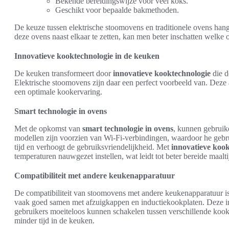
Bekende bereidingswijze voor veel koks.
Geschikt voor bepaalde bakmethoden.
De keuze tussen elektrische stoomovens en traditionele ovens hang
deze ovens naast elkaar te zetten, kan men beter inschatten welke o
Innovatieve kooktechnologie in de keuken
De keuken transformeert door
innovatieve kooktechnologie
die d
Elektrische stoomovens zijn daar een perfect voorbeeld van. Deze 
een optimale kookervaring.
Smart technologie in ovens
Met de opkomst van
smart technologie in ovens
, kunnen gebruik
modellen zijn voorzien van Wi-Fi-verbindingen, waardoor he gebru
tijd en verhoogt de gebruiksvriendelijkheid. Met
innovatieve koo
temperaturen nauwgezet instellen, wat leidt tot beter bereide maalti
Compatibiliteit met andere keukenapparatuur
De compatibiliteit van stoomovens met andere keukenapparatuur
vaak goed samen met afzuigkappen en inductiekookplaten. Deze int
gebruikers moeiteloos kunnen schakelen tussen verschillende kookt
minder tijd in de keuken.