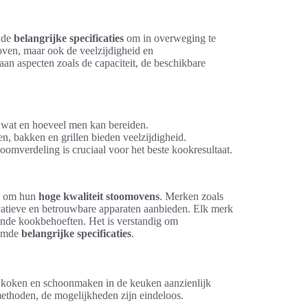
ende
belangrijke specificaties
om in overweging te
 oven, maar ook de veelzijdigheid en
aan aspecten zoals de capaciteit, de beschikbare
n wat en hoeveel men kan bereiden.
n, bakken en grillen bieden veelzijdigheid.
oomverdeling is cruciaal voor het beste kookresultaat.
an om hun
hoge kwaliteit stoomovens
. Merken zoals
atieve en betrouwbare apparaten aanbieden. Elk merk
lende kookbehoeften. Het is verstandig om
oemde
belangrijke specificaties
.
e koken en schoonmaken in de keuken aanzienlijk
ethoden, de mogelijkheden zijn eindeloos.