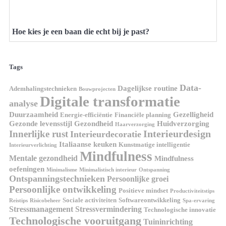
Hoe kies je een baan die echt bij je past?
Tags
Data-
Dagelijkse routine
Ademhalingstechnieken
Bouwprojecten
Digitale transformatie
analyse
Duurzaamheid
Gezelligheid
Energie-efficiëntie
Financiële planning
Gezonde levensstijl
Gezondheid
Huidverzorging
Haarverzorging
Interieurdesign
Innerlijke rust
Interieurdecoratie
Italiaanse keuken
Kunstmatige intelligentie
Interieurverlichting
Mindfulness
Mentale gezondheid
Mindfulness
oefeningen
Minimalisme
Minimalistisch interieur
Ontspanning
Ontspanningstechnieken
Persoonlijke groei
Persoonlijke ontwikkeling
Positieve mindset
Productiviteitstips
Sociale activiteiten
Softwareontwikkeling
Reistips
Risicobeheer
Spa-ervaring
Stressmanagement
Stressvermindering
Technologische innovatie
Technologische vooruitgang
Tuininrichting