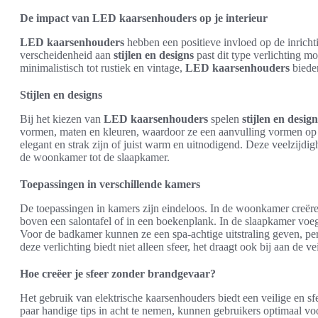
De impact van LED kaarsenhouders op je interieur
LED kaarsenhouders
hebben een positieve invloed op de inricht
verscheidenheid aan
stijlen en designs
past dit type verlichting mo
minimalistisch tot rustiek en vintage,
LED kaarsenhouders
biede
Stijlen en designs
Bij het kiezen van
LED kaarsenhouders
spelen
stijlen en design
vormen, maten en kleuren, waardoor ze een aanvulling vormen op h
elegant en strak zijn of juist warm en uitnodigend. Deze veelzijdigh
de woonkamer tot de slaapkamer.
Toepassingen in verschillende kamers
De toepassingen in kamers zijn eindeloos. In de woonkamer creë
boven een salontafel of in een boekenplank. In de slaapkamer voeg
Voor de badkamer kunnen ze een spa-achtige uitstraling geven, p
deze verlichting biedt niet alleen sfeer, het draagt ook bij aan de 
Hoe creëer je sfeer zonder brandgevaar?
Het gebruik van elektrische kaarsenhouders biedt een veilige en s
paar handige tips in acht te nemen, kunnen gebruikers optimaal vo