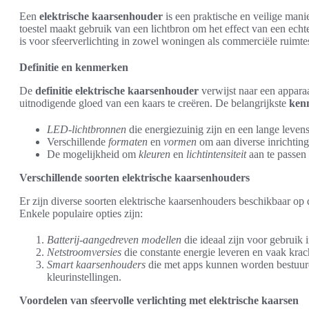
Een
elektrische kaarsenhouder
is een praktische en veilige mani
toestel maakt gebruik van een lichtbron om het effect van een echt
is voor sfeerverlichting in zowel woningen als commerciële ruimte
Definitie en kenmerken
De
definitie elektrische kaarsenhouder
verwijst naar een appar
uitnodigende gloed van een kaars te creëren. De belangrijkste
ken
LED-lichtbronnen
die energiezuinig zijn en een lange leven
Verschillende
formaten
en
vormen
om aan diverse inrichting
De mogelijkheid om
kleuren
en
lichtintensiteit
aan te passen
Verschillende soorten elektrische kaarsenhouders
Er zijn diverse soorten elektrische kaarsenhouders beschikbaar op 
Enkele populaire opties zijn:
Batterij-aangedreven modellen
die ideaal zijn voor gebruik i
Netstroomversies
die constante energie leveren en vaak krach
Smart kaarsenhouders
die met apps kunnen worden bestuurd v
kleurinstellingen.
Voordelen van sfeervolle verlichting met elektrische kaarsen