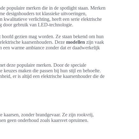
ende populaire merken die in de spotlight staan. Merken
ne designhouders tot klassieke uitvoeringen,
 kwalitatieve verlichting, heeft een serie elektrische
nig door gebruik van LED-technologie.
het hoofd gezien mag worden. Ze staan bekend om hun
t elektrische kaarsenhouders. Deze
modellen
zijn vaak
van een warme ambiance zonder dat er daadwerkelijk
met deze populaire merken. Door de speciale
e keuzes maken die passen bij hun stijl en behoefte.
heid, er is altijd een elektrische kaarsenhouder die de
te kaarsen, zonder brandgevaar. Ze zijn rookvrij,
isen geen onderhoud zoals kaarsvet opruimen.