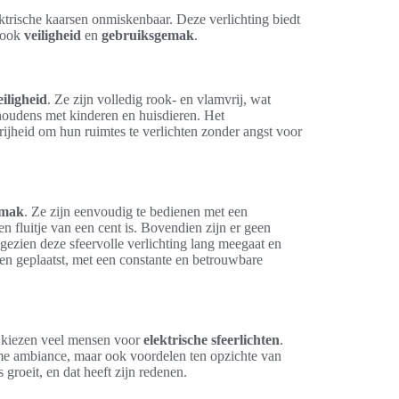
ektrische kaarsen onmiskenbaar. Deze verlichting biedt
t ook
veiligheid
en
gebruiksgemak
.
eiligheid
. Ze zijn volledig rook- en vlamvrij, wat
shoudens met kinderen en huisdieren. Het
vrijheid om hun ruimtes te verlichten zonder angst voor
emak
. Ze zijn eenvoudig te bedienen met een
en fluitje van een cent is. Bovendien zijn er geen
gezien deze sfeervolle verlichting lang meegaat en
en geplaatst, met een constante en betrouwbare
, kiezen veel mensen voor
elektrische sfeerlichten
.
me ambiance, maar ook voordelen ten opzichte van
 groeit, en dat heeft zijn redenen.