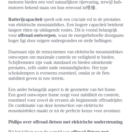
motoren bieden een veel natuurlijkere rijervaring, terwijl hub-
motoren bekend staan om hun eenvoud in维修.
Batterijcapaciteit
speelt ook een cruciale rol in de prestaties
van elektrische mountainbikes. Een hogere capaciteit betekent
langere ritten op uitdagende routes. Dit is vooral belangrijk
voor
offroad-ontwerpen
, waar de energiebehoefte doorgaans
hoger ligt door ruigere ondergronden en steile hellingen.
Daarnaast zijn de remsystemen van elektrische mountainbikes
ontworpen om maximale controle en veiligheid te bieden.
Schijfremmen zijn vaak standaard en bieden uitstekende
prestaties, zelfs onder natte omstandigheden. Het type
schokdempers is eveneens essentieel, omdat ze de fiets
stabiliteit geven in ruw terrein.
Een ander belangrijk aspect is de geometrie van het frame.
Een goed ontworpen frame zorgt voor stabiliteit en controle,
essentieel voor zowel de ervaren als beginnende offroadrijder.
De combinatie van deze
kenmerken van elektrische
mountainbikes
maakt ze tot de perfecte keuze voor avontuur.
Philips over offroad-fietsen met elektrische ondersteuning
Bij het kijken naar de wereld van
offroad-fietsen met