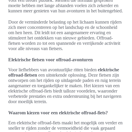
voor een breder publiek. Mensen die normaal gesproken
moeite hebben met lange afstanden voelen zich zekerder en
kunnen meer genieten van hun avonturen in het buitengebied.
Door de verminderde belasting op het lichaam kunnen rijders
zich meer concentreren op het landschap en de schoonheid
om hen heen. Dit leidt tot een aangenamere ervaring en
stimuleert het ontdekken van nieuwe gebieden. Offroad-
fietsen worden zo tot een spannende en verrijkende activiteit
voor alle niveaus van fietsers.
Elektrische fietsen voor offroad-avonturen
Voor liefhebbers van avontuurlijke ritten bieden
elektrische
offroad-fietsen
een uitstekende oplossing. Deze fietsen zijn
ontworpen om het rijden op uitdagende paden en ruig terrein
aangenamer en toegankelijker te maken. Het kiezen van een
elektrische offroad-fiets biedt talloze voordelen, waaronder
verbeterde prestaties en extra ondersteuning bij het navigeren
door moeilijk terrein.
Waarom kiezen voor een elektrische offroad-fiets?
Een elektrische offroad-fiets maakt het mogelijk om verder en
sneller te rijden zonder de vermoeidheid die vaak gepaard