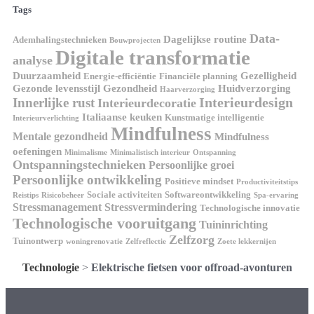
Tags
Data-
Dagelijkse routine
Ademhalingstechnieken
Bouwprojecten
Digitale transformatie
analyse
Duurzaamheid
Gezelligheid
Energie-efficiëntie
Financiële planning
Gezonde levensstijl
Gezondheid
Huidverzorging
Haarverzorging
Interieurdesign
Innerlijke rust
Interieurdecoratie
Italiaanse keuken
Kunstmatige intelligentie
Interieurverlichting
Mindfulness
Mentale gezondheid
Mindfulness
oefeningen
Minimalisme
Minimalistisch interieur
Ontspanning
Ontspanningstechnieken
Persoonlijke groei
Persoonlijke ontwikkeling
Positieve mindset
Productiviteitstips
Sociale activiteiten
Softwareontwikkeling
Reistips
Risicobeheer
Spa-ervaring
Stressmanagement
Stressvermindering
Technologische innovatie
Technologische vooruitgang
Tuininrichting
Zelfzorg
Tuinontwerp
woningrenovatie
Zelfreflectie
Zoete lekkernijen
Technologie
>
Elektrische fietsen voor offroad-avonturen