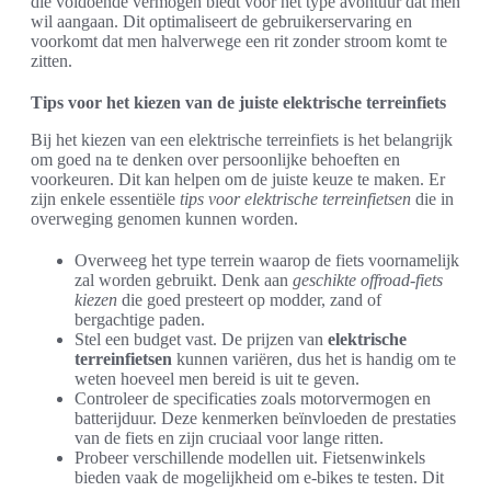
die voldoende vermogen biedt voor het type avontuur dat men
wil aangaan. Dit optimaliseert de gebruikerservaring en
voorkomt dat men halverwege een rit zonder stroom komt te
zitten.
Tips voor het kiezen van de juiste elektrische terreinfiets
Bij het kiezen van een elektrische terreinfiets is het belangrijk
om goed na te denken over persoonlijke behoeften en
voorkeuren. Dit kan helpen om de juiste keuze te maken. Er
zijn enkele essentiële
tips voor elektrische terreinfietsen
die in
overweging genomen kunnen worden.
Overweeg het type terrein waarop de fiets voornamelijk
zal worden gebruikt. Denk aan
geschikte offroad-fiets
kiezen
die goed presteert op modder, zand of
bergachtige paden.
Stel een budget vast. De prijzen van
elektrische
terreinfietsen
kunnen variëren, dus het is handig om te
weten hoeveel men bereid is uit te geven.
Controleer de specificaties zoals motorvermogen en
batterijduur. Deze kenmerken beïnvloeden de prestaties
van de fiets en zijn cruciaal voor lange ritten.
Probeer verschillende modellen uit. Fietsenwinkels
bieden vaak de mogelijkheid om e-bikes te testen. Dit