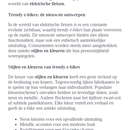
wereld van
elektrische fietsen
.
Trendy e-bikes: de nieuwste ontwerpen
In de wereld van elektrische fietsen is er een constante
evolutie zichtbaar, waarbij
trendy e-bikes
hun plaats veroveren
op de markt. De
nieuwste ontwerpen
bieden niet alleen
functionaliteit, maar ook een esthetisch aantrekkelijke
uitstraling. Consumenten worden steeds meer aangetrokken
door unieke
stijlen en kleuren
die hun persoonlijkheid
weerspiegelen.
Stijlen en kleuren van trendy e-bikes
De keuze van
stijlen en kleuren
heeft een grote invloed op
de beslissing van kopers. Tegenwoordig lijken fabrikanten in
te spelen op hun verlangen naar individualiteit. Populaire
kleurenschema’s omvatten heldere en levendige tinten, zoals
neon en metallic. Andere flockeren naar het tijdloze zwart-wit
of subtiele pastelkleuren. Elke kleur vertelt een verhaal en
geeft de e-bike een unieke uitstraling.
Neon kleuren voor een opvallende uitstraling
Metallic accenten voor een moderne look
Pastelkleuren voor een klassieke charme