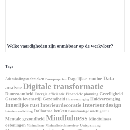
Welke vaardigheden zijn onmisbaar op de werkvloer?
Tags
Data-
Dagelijkse routine
Ademhalingstechnieken
Bouwprojecten
Digitale transformatie
analyse
Duurzaamheid
Gezelligheid
Energie-efficiëntie
Financiële planning
Gezonde levensstijl
Gezondheid
Huidverzorging
Haarverzorging
Interieurdesign
Innerlijke rust
Interieurdecoratie
Italiaanse keuken
Kunstmatige intelligentie
Interieurverlichting
Mindfulness
Mentale gezondheid
Mindfulness
oefeningen
Ontspanning
Minimalisme
Minimalistisch interieur