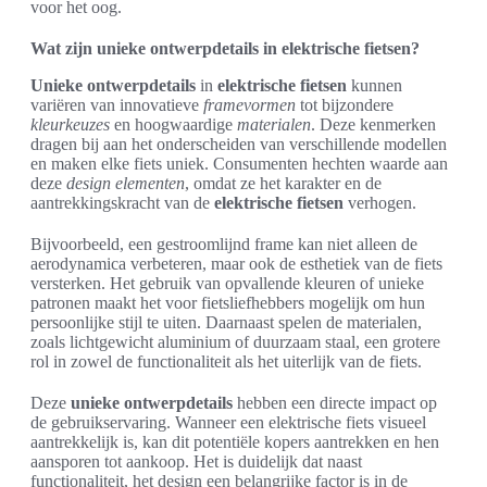
voor het oog.
Wat zijn unieke ontwerpdetails in elektrische fietsen?
Unieke ontwerpdetails
in
elektrische fietsen
kunnen
variëren van innovatieve
framevormen
tot bijzondere
kleurkeuzes
en hoogwaardige
materialen
. Deze kenmerken
dragen bij aan het onderscheiden van verschillende modellen
en maken elke fiets uniek. Consumenten hechten waarde aan
deze
design elementen
, omdat ze het karakter en de
aantrekkingskracht van de
elektrische fietsen
verhogen.
Bijvoorbeeld, een gestroomlijnd frame kan niet alleen de
aerodynamica verbeteren, maar ook de esthetiek van de fiets
versterken. Het gebruik van opvallende kleuren of unieke
patronen maakt het voor fietsliefhebbers mogelijk om hun
persoonlijke stijl te uiten. Daarnaast spelen de materialen,
zoals lichtgewicht aluminium of duurzaam staal, een grotere
rol in zowel de functionaliteit als het uiterlijk van de fiets.
Deze
unieke ontwerpdetails
hebben een directe impact op
de gebruikservaring. Wanneer een elektrische fiets visueel
aantrekkelijk is, kan dit potentiële kopers aantrekken en hen
aansporen tot aankoop. Het is duidelijk dat naast
functionaliteit, het design een belangrijke factor is in de