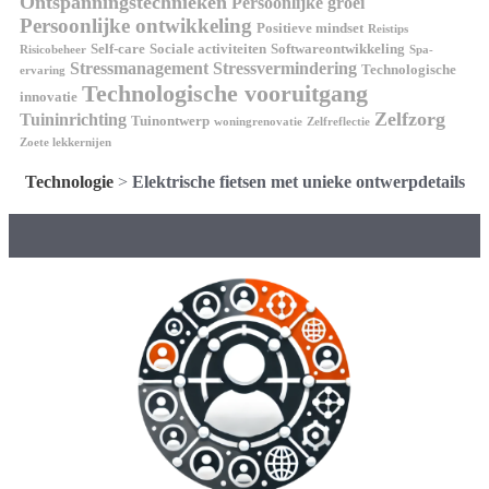
Ontspanningstechnieken
Persoonlijke groei
Persoonlijke ontwikkeling
Positieve mindset
Reistips
Self-care
Sociale activiteiten
Softwareontwikkeling
Risicobeheer
Spa-
Stressmanagement
Stressvermindering
Technologische
ervaring
Technologische vooruitgang
innovatie
Zelfzorg
Tuininrichting
Tuinontwerp
woningrenovatie
Zelfreflectie
Zoete lekkernijen
Technologie
>
Elektrische fietsen met unieke ontwerpdetails