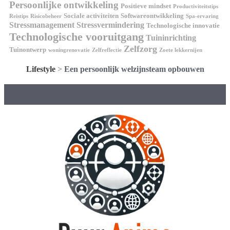
Persoonlijke ontwikkeling
Positieve mindset
Productiviteitstips
Sociale activiteiten
Softwareontwikkeling
Reistips
Risicobeheer
Spa-ervaring
Stressmanagement
Stressvermindering
Technologische innovatie
Technologische vooruitgang
Tuininrichting
Zelfzorg
Tuinontwerp
woningrenovatie
Zelfreflectie
Zoete lekkernijen
Lifestyle
>
Een persoonlijk welzijnsteam opbouwen