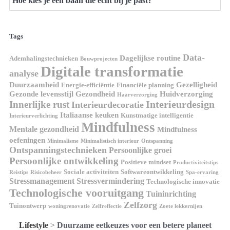
Hoe kies je een baan die echt bij je past?
Tags
Data-
Dagelijkse routine
Ademhalingstechnieken
Bouwprojecten
Digitale transformatie
analyse
Duurzaamheid
Gezelligheid
Energie-efficiëntie
Financiële planning
Gezonde levensstijl
Gezondheid
Huidverzorging
Haarverzorging
Interieurdesign
Innerlijke rust
Interieurdecoratie
Italiaanse keuken
Kunstmatige intelligentie
Interieurverlichting
Mindfulness
Mentale gezondheid
Mindfulness
oefeningen
Minimalisme
Minimalistisch interieur
Ontspanning
Ontspanningstechnieken
Persoonlijke groei
Persoonlijke ontwikkeling
Positieve mindset
Productiviteitstips
Sociale activiteiten
Softwareontwikkeling
Reistips
Risicobeheer
Spa-ervaring
Stressmanagement
Stressvermindering
Technologische innovatie
Technologische vooruitgang
Tuininrichting
Zelfzorg
Tuinontwerp
woningrenovatie
Zelfreflectie
Zoete lekkernijen
Lifestyle
>
Duurzame eetkeuzes voor een betere planeet