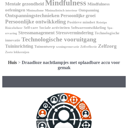
Mindfulness
Mentale gezondheid
Mindfulness
oefeningen
Ontspanning
Minimalisme
Minimalistisch interieur
Ontspanningstechnieken
Persoonlijke groei
Persoonlijke ontwikkeling
Positieve mindset
Reistips
Self-care
Sociale activiteiten
Softwareontwikkeling
Risicobeheer
Spa-
Stressmanagement
Stressvermindering
Technologische
ervaring
Technologische vooruitgang
innovatie
Zelfzorg
Tuininrichting
Tuinontwerp
woningrenovatie
Zelfreflectie
Zoete lekkernijen
Huis
>
Draadloze nachtlampjes met oplaadbare accu voor
gemak