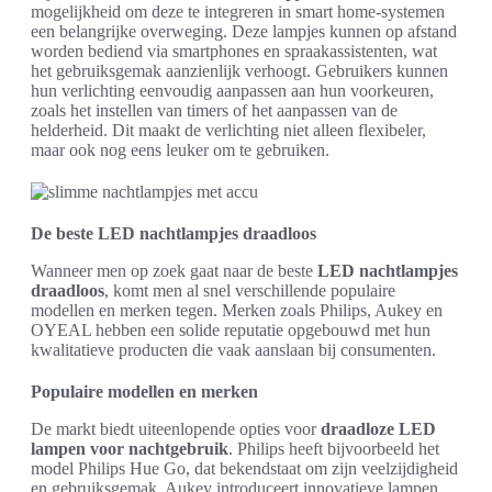
mogelijkheid om deze te integreren in smart home-systemen
een belangrijke overweging. Deze lampjes kunnen op afstand
worden bediend via smartphones en spraakassistenten, wat
het gebruiksgemak aanzienlijk verhoogt. Gebruikers kunnen
hun verlichting eenvoudig aanpassen aan hun voorkeuren,
zoals het instellen van timers of het aanpassen van de
helderheid. Dit maakt de verlichting niet alleen flexibeler,
maar ook nog eens leuker om te gebruiken.
De beste LED nachtlampjes draadloos
Wanneer men op zoek gaat naar de beste
LED nachtlampjes
draadloos
, komt men al snel verschillende populaire
modellen en merken tegen. Merken zoals Philips, Aukey en
OYEAL hebben een solide reputatie opgebouwd met hun
kwalitatieve producten die vaak aanslaan bij consumenten.
Populaire modellen en merken
De markt biedt uiteenlopende opties voor
draadloze LED
lampen voor nachtgebruik
. Philips heeft bijvoorbeeld het
model Philips Hue Go, dat bekendstaat om zijn veelzijdigheid
en gebruiksgemak. Aukey introduceert innovatieve lampen