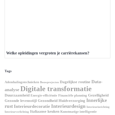
Welke opleidingen vergroten je carrièrekansen?
Tags
Data-
Dagelijkse routine
Ademhalingstechnieken
Bouwprojecten
Digitale transformatie
analyse
Duurzaamheid
Gezelligheid
Energie-efficiëntie
Financiële planning
Innerlijke
Gezonde levensstijl
Gezondheid
Huidverzorging
Interieurdesign
rust
Interieurdecoratie
Interieurinrichting
Italiaanse keuken
Kunstmatige intelligentie
Interieurverlichting