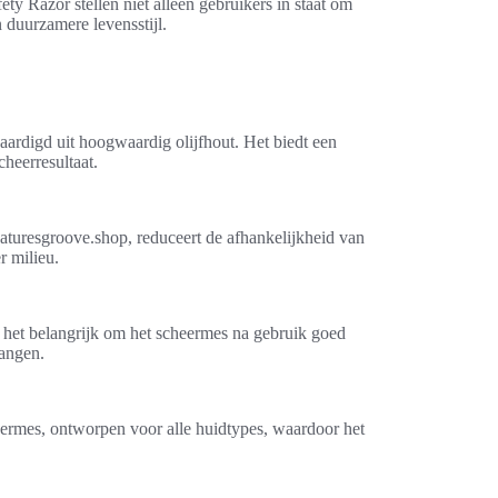
ty Razor stellen niet alleen gebruikers in staat om
 duurzamere levensstijl.
ardigd uit hoogwaardig olijfhout. Het biedt een
heerresultaat.
turesgroove.shop, reduceert de afhankelijkheid van
r milieu.
s het belangrijk om het scheermes na gebruik goed
vangen.
heermes, ontworpen voor alle huidtypes, waardoor het