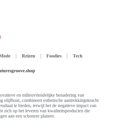
Mode
Reizen
Foodies
Tech
aturesgroove.shop
ovatieve en milieuvriendelijke benadering van
 olijfhout, combineert esthetische aantrekkingskracht
ultaat te bieden, terwijl het de negatieve impact van
t zich op het leveren van kwaliteitsproducten die
agen aan een schonere planeet.