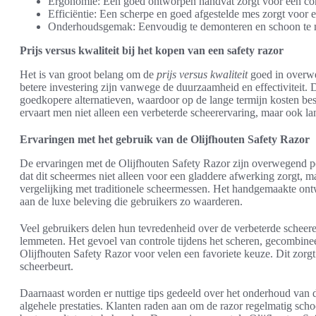
Ergonomie: Een goed ontworpen handvat zorgt voor een comfo
Efficiëntie: Een scherpe en goed afgestelde mes zorgt voor ee
Onderhoudsgemak: Eenvoudig te demonteren en schoon te m
Prijs versus kwaliteit bij het kopen van een safety razor
Het is van groot belang om de
prijs versus kwaliteit
goed in overwe
betere investering zijn vanwege de duurzaamheid en effectiviteit
goedkopere alternatieven, waardoor op de lange termijn kosten bes
ervaart men niet alleen een verbeterde scheerervaring, maar ook l
Ervaringen met het gebruik van de Olijfhouten Safety Razor
De ervaringen met de Olijfhouten Safety Razor zijn overwegend p
dat dit scheermes niet alleen voor een gladdere afwerking zorgt, ma
vergelijking met traditionele scheermessen. Het handgemaakte ontwe
aan de luxe beleving die gebruikers zo waarderen.
Veel gebruikers delen hun tevredenheid over de verbeterde scheere
lemmeten. Het gevoel van controle tijdens het scheren, gecombine
Olijfhouten Safety Razor voor velen een favoriete keuze. Dit zorg
scheerbeurt.
Daarnaast worden er nuttige tips gedeeld over het onderhoud van de
algehele prestaties. Klanten raden aan om de razor regelmatig sch