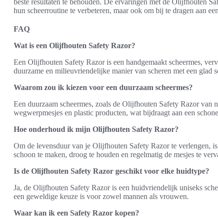
beste resultaten te behouden. De ervaringen met de Olijfhouten Safe
hun scheerroutine te verbeteren, maar ook om bij te dragen aan een
FAQ
Wat is een Olijfhouten Safety Razor?
Een Olijfhouten Safety Razor is een handgemaakt scheermes, verva
duurzame en milieuvriendelijke manier van scheren met een glad sc
Waarom zou ik kiezen voor een duurzaam scheermes?
Een duurzaam scheermes, zoals de Olijfhouten Safety Razor van na
wegwerpmesjes en plastic producten, wat bijdraagt aan een schone
Hoe onderhoud ik mijn Olijfhouten Safety Razor?
Om de levensduur van je Olijfhouten Safety Razor te verlengen, i
schoon te maken, droog te houden en regelmatig de mesjes te ver
Is de Olijfhouten Safety Razor geschikt voor elke huidtype?
Ja, de Olijfhouten Safety Razor is een huidvriendelijk uniseks sc
een geweldige keuze is voor zowel mannen als vrouwen.
Waar kan ik een Safety Razor kopen?