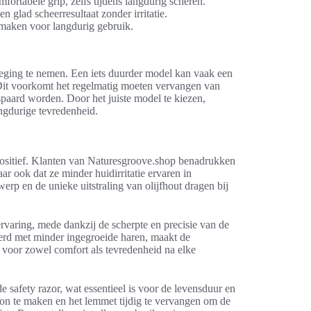
rtabele grip, zelfs tijdens langdurig scheren.
n glad scheerresultaat zonder irritatie.
aken voor langdurig gebruik.
ging te nemen. Een iets duurder model kan vaak een
. Dit voorkomt het regelmatig moeten vervangen van
paard worden. Door het juiste model te kiezen,
angdurige tevredenheid.
ositief. Klanten van Naturesgroove.shop benadrukken
ar ook dat ze minder huidirritatie ervaren in
rp en de unieke uitstraling van olijfhout dragen bij
rvaring, mede dankzij de scherpte en precisie van de
erd met minder ingegroeide haren, maakt de
t voor zowel comfort als tevredenheid na elke
 safety razor, wat essentieel is voor de levensduur en
oon te maken en het lemmet tijdig te vervangen om de