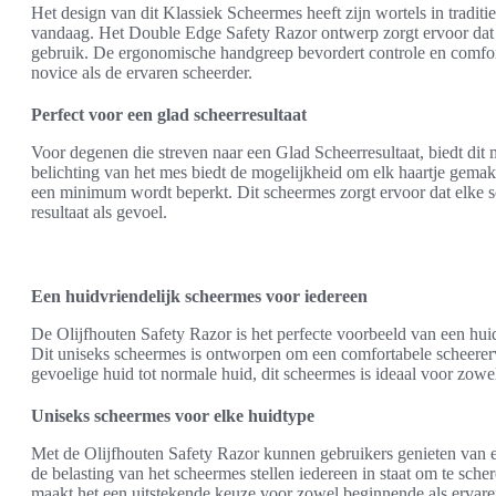
Het design van dit Klassiek Scheermes heeft zijn wortels in traditi
vandaag. Het Double Edge Safety Razor ontwerp zorgt ervoor dat d
gebruik. De ergonomische handgreep bevordert controle en comfort
novice als de ervaren scheerder.
Perfect voor een glad scheerresultaat
Voor degenen die streven naar een Glad Scheerresultaat, biedt dit
belichting van het mes biedt de mogelijkheid om elk haartje gemakkel
een minimum wordt beperkt. Dit scheermes zorgt ervoor dat elke sc
resultaat als gevoel.
Een huidvriendelijk scheermes voor iedereen
De Olijfhouten Safety Razor is het perfecte voorbeeld van een huid
Dit uniseks scheermes is ontworpen om een comfortabele scheererv
gevoelige huid tot normale huid, dit scheermes is ideaal voor zow
Uniseks scheermes voor elke huidtype
Met de Olijfhouten Safety Razor kunnen gebruikers genieten van e
de belasting van het scheermes stellen iedereen in staat om te scher
maakt het een uitstekende keuze voor zowel beginnende als ervare