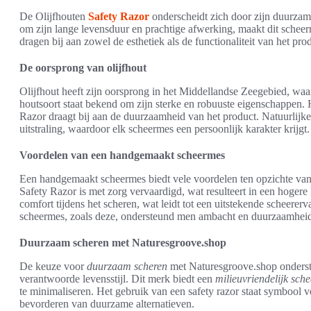
De Olijfhouten
Safety Razor
onderscheidt zich door zijn duurzame
om zijn lange levensduur en prachtige afwerking, maakt dit scheer
dragen bij aan zowel de esthetiek als de functionaliteit van het pro
De oorsprong van olijfhout
Olijfhout heeft zijn oorsprong in het Middellandse Zeegebied, w
houtsoort staat bekend om zijn sterke en robuuste eigenschappen. H
Razor draagt bij aan de duurzaamheid van het product. Natuurlijke 
uitstraling, waardoor elk scheermes een persoonlijk karakter krijgt.
Voordelen van een handgemaakt scheermes
Een handgemaakt scheermes biedt vele voordelen ten opzichte van
Safety Razor is met zorg vervaardigd, wat resulteert in een hogere 
comfort tijdens het scheren, wat leidt tot een uitstekende scheere
scheermes, zoals deze, ondersteund men ambacht en duurzaamhei
Duurzaam scheren met Naturesgroove.shop
De keuze voor
duurzaam scheren
met Naturesgroove.shop onderst
verantwoorde levensstijl. Dit merk biedt een
milieuvriendelijk sch
te minimaliseren. Het gebruik van een safety razor staat symbool v
bevorderen van duurzame alternatieven.