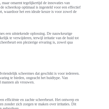
e, maar omarmt tegelijkertijd de innovaties van
e scheerkop optimaal is ingesteld voor een effectief
, waardoor het een ideale keuze is voor zowel de
 mes een uitstekende oplossing. De nauwkeurige
ijk te verwijderen, terwijl irritatie van de huid tot
heerbeurt een plezierige ervaring is, zowel qua
vriendelijk scheermes dat geschikt is voor iedereen.
aring te bieden, ongeacht het huidtype. Van
el mannen als vrouwen.
en efficiënte en zachte scheerbeurt. Het ontwerp en
en zonder zich zorgen te maken over irritaties. Dit
n gebruikers.