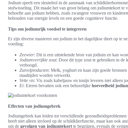
Jodium speelt een sleutelrol in de aanmaak van schildklierhormone
stofwisseling. Dit maakt het van groot belang om jodiumtekort t
behoefte aan jodium hebben, zoals zwangere vrouwen en kinderen. E
behouden van energie levels en een goede cognitieve functie.
Tips om jodiumrijk voedsel te integreren
Er zijn diverse manieren om jodium in het dagelijkse dieet op te n
voeding:
Zeewier
: Dit is een uitstekende bron van jodium en kan wo
Jodiumverrijkte zout
: Door dit type zout te gebruiken in 
verhoogd.
Zuivelproducten
: Melk, yoghurt en kaas zijn goede bronnen
maaltijden worden verwerkt.
Vette vis
: Vis zoals kabeljauw en tonijn leveren niet alleen 
Ei
: Eieren bevatten ook een behoorlijke
hoeveelheid jodiu
Effecten van jodiumgebrek
Jodiumgebrek kan leiden tot verschillende gezondheidsproblemen d
heeft niet alleen invloed op de schildklierfunctie, maar kan ook an
om de
gevolgen van jodiumtekort
te begrijpen, evenals de symp