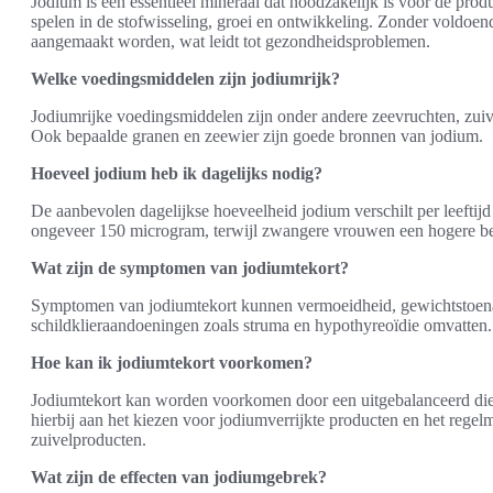
Jodium is een essentieel mineraal dat noodzakelijk is voor de prod
spelen in de stofwisseling, groei en ontwikkeling. Zonder voldoe
aangemaakt worden, wat leidt tot gezondheidsproblemen.
Welke voedingsmiddelen zijn jodiumrijk?
Jodiumrijke voedingsmiddelen zijn onder andere zeevruchten, zuiv
Ook bepaalde granen en zeewier zijn goede bronnen van jodium.
Hoeveel jodium heb ik dagelijks nodig?
De aanbevolen dagelijkse hoeveelheid jodium verschilt per leeftij
ongeveer 150 microgram, terwijl zwangere vrouwen een hogere b
Wat zijn de symptomen van jodiumtekort?
Symptomen van jodiumtekort kunnen vermoeidheid, gewichtstoenam
schildklieraandoeningen zoals struma en hypothyreoïdie omvatten.
Hoe kan ik jodiumtekort voorkomen?
Jodiumtekort kan worden voorkomen door een uitgebalanceerd die
hierbij aan het kiezen voor jodiumverrijkte producten en het rege
zuivelproducten.
Wat zijn de effecten van jodiumgebrek?