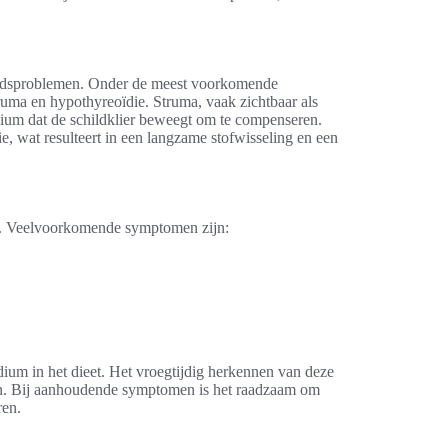
dheidsproblemen. Onder de meest voorkomende
ruma en hypothyreoïdie. Struma, vaak zichtbaar als
odium dat de schildklier beweegt om te compenseren.
e, wat resulteert in een langzame stofwisseling en een
g. Veelvoorkomende symptomen zijn:
ium in het dieet. Het vroegtijdig herkennen van deze
men. Bij aanhoudende symptomen is het raadzaam om
ren.