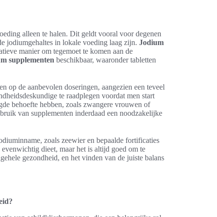
eding alleen te halen. Dit geldt vooral voor degenen
e jodiumgehaltes in lokale voeding laag zijn.
Jodium
natieve manier om tegemoet te komen aan de
um supplementen
beschikbaar, waaronder tabletten
tten op de aanbevolen doseringen, aangezien een teveel
ondheidsdeskundige te raadplegen voordat men start
gde behoefte hebben, zoals zwangere vrouwen of
bruik van supplementen inderdaad een noodzakelijke
odiuminname, zoals zeewier en bepaalde fortificaties
evenwichtig dieet, maar het is altijd goed om te
algehele gezondheid, en het vinden van de juiste balans
eid?