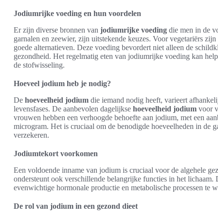
Jodiumrijke voeding en hun voordelen
Er zijn diverse bronnen van
jodiumrijke voeding
die men in de v
garnalen en zeewier, zijn uitstekende keuzes. Voor vegetariërs zi
goede alternatieven. Deze voeding bevordert niet alleen de schildk
gezondheid. Het regelmatig eten van jodiumrijke voeding kan help
de stofwisseling.
Hoeveel jodium heb je nodig?
De
hoeveelheid jodium
die iemand nodig heeft, varieert afhankelij
levensfases. De aanbevolen dagelijkse
hoeveelheid jodium
voor v
vrouwen hebben een verhoogde behoefte aan jodium, met een aan
microgram. Het is cruciaal om de benodigde hoeveelheden in de g
verzekeren.
Jodiumtekort voorkomen
Een voldoende inname van jodium is cruciaal voor de algehele gez
ondersteunt ook verschillende belangrijke functies in het lichaam.
evenwichtige hormonale productie en metabolische processen te 
De rol van jodium in een gezond dieet