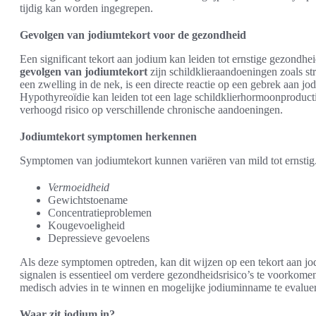
tijdig kan worden ingegrepen.
Gevolgen van jodiumtekort voor de gezondheid
Een significant tekort aan jodium kan leiden tot ernstige gezon
gevolgen van jodiumtekort
zijn schildklieraandoeningen zoals st
een zwelling in de nek, is een directe reactie op een gebrek aan j
Hypothyreoïdie kan leiden tot een lage schildklierhormoonproducti
verhoogd risico op verschillende chronische aandoeningen.
Jodiumtekort symptomen herkennen
Symptomen van jodiumtekort kunnen variëren van mild tot ernsti
Vermoeidheid
Gewichtstoename
Concentratieproblemen
Kougevoeligheid
Depressieve gevoelens
Als deze symptomen optreden, kan dit wijzen op een tekort aan jod
signalen is essentieel om verdere gezondheidsrisico’s te voorko
medisch advies in te winnen en mogelijke jodiuminname te evalue
Waar zit jodium in?