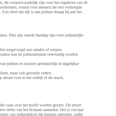
n, die verantwoordelijk zijn voor het reguleren van de
e voorkomen, vooral voor mensen die een verhoogde
en dieet dat rijk is aan jodium draagt bij aan het
emen. Hier zijn enkele handige tips voor jodiumrijke
rden toegevoegd aan salades of soepen.
de keuken kan de jodiuminname eenvoudig worden
 van jodium en kunnen gemakkelijk in dagelijkse
jodium, maar ook gezonde vetten.
m
, ideaal voor in het ontbijt of als snack.
ie vaak over het hoofd worden gezien. Dit tekort
dere delen van het lichaam aantasten. Het is cruciaal
tomen van jodiumtekort die kunnen optreden, zodat