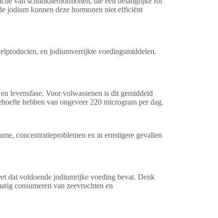
uctie van schildklierhormonen, die een belangrijke rol
nde jodium kunnen deze hormonen niet efficiënt
elproducten, en jodiumverrijkte voedingsmiddelen.
d en levensfase. Voor volwassenen is dit gemiddeld
ehoefte hebben van ongeveer 220 microgram per dag.
e, concentratieproblemen en in ernstigere gevallen
et dat voldoende jodiumrijke voeding bevat. Denk
lmatig consumeren van zeevruchten en