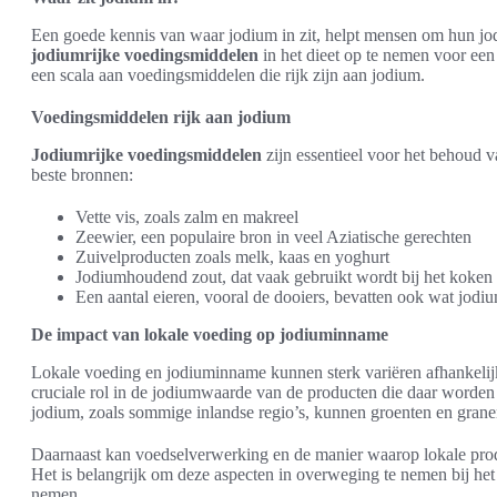
Een goede kennis van waar jodium in zit, helpt mensen om hun jo
jodiumrijke voedingsmiddelen
in het dieet op te nemen voor ee
een scala aan voedingsmiddelen die rijk zijn aan jodium.
Voedingsmiddelen rijk aan jodium
Jodiumrijke voedingsmiddelen
zijn essentieel voor het behoud 
beste bronnen:
Vette vis, zoals zalm en makreel
Zeewier, een populaire bron in veel Aziatische gerechten
Zuivelproducten zoals melk, kaas en yoghurt
Jodiumhoudend zout, dat vaak gebruikt wordt bij het koken
Een aantal eieren, vooral de dooiers, bevatten ook wat jodi
De impact van lokale voeding op jodiuminname
Lokale voeding en jodiuminname kunnen sterk variëren afhankelijk
cruciale rol in de jodiumwaarde van de producten die daar worde
jodium, zoals sommige inlandse regio’s, kunnen groenten en grane
Daarnaast kan voedselverwerking en de manier waarop lokale pro
Het is belangrijk om deze aspecten in overweging te nemen bij he
nemen.