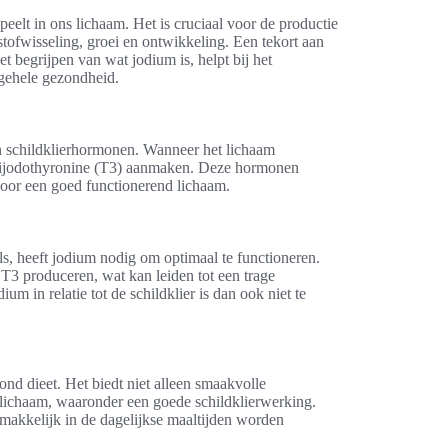
peelt in ons lichaam. Het is cruciaal voor de productie
ofwisseling, groei en ontwikkeling. Een tekort aan
t begrijpen van wat jodium is, helpt bij het
gehele gezondheid.
n schildklierhormonen. Wanneer het lichaam
trijodothyronine (T3) aanmaken. Deze hormonen
 voor een goed functionerend lichaam.
ls, heeft jodium nodig om optimaal te functioneren.
T3 produceren, wat kan leiden tot een trage
 in relatie tot de schildklier is dan ook niet te
nd dieet. Het biedt niet alleen smaakvolle
t lichaam, waaronder een goede schildklierwerking.
makkelijk in de dagelijkse maaltijden worden