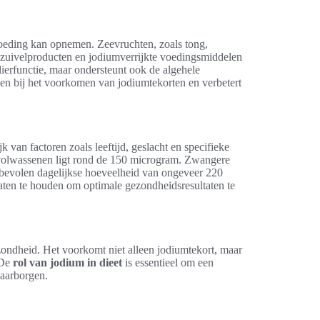
oeding kan opnemen. Zeevruchten, zoals tong,
jn zuivelproducten en jodiumverrijkte voedingsmiddelen
lierfunctie, maar ondersteunt ook de algehele
en bij het voorkomen van jodiumtekorten en verbetert
k van factoren zoals leeftijd, geslacht en specifieke
olwassenen ligt rond de 150 microgram. Zwangere
bevolen dagelijkse hoeveelheid van ongeveer 220
aten te houden om optimale gezondheidsresultaten te
ondheid. Het voorkomt niet alleen jodiumtekort, maar
 De
rol van jodium in dieet
is essentieel om een
waarborgen.