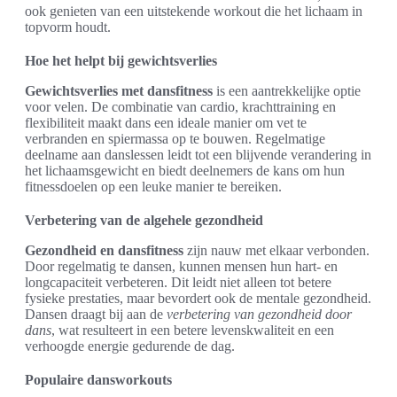
ook genieten van een uitstekende workout die het lichaam in
topvorm houdt.
Hoe het helpt bij gewichtsverlies
Gewichtsverlies met dansfitness
is een aantrekkelijke optie
voor velen. De combinatie van cardio, krachttraining en
flexibiliteit maakt dans een ideale manier om vet te
verbranden en spiermassa op te bouwen. Regelmatige
deelname aan danslessen leidt tot een blijvende verandering in
het lichaamsgewicht en biedt deelnemers de kans om hun
fitnessdoelen op een leuke manier te bereiken.
Verbetering van de algehele gezondheid
Gezondheid en dansfitness
zijn nauw met elkaar verbonden.
Door regelmatig te dansen, kunnen mensen hun hart- en
longcapaciteit verbeteren. Dit leidt niet alleen tot betere
fysieke prestaties, maar bevordert ook de mentale gezondheid.
Dansen draagt bij aan de
verbetering van gezondheid door
dans
, wat resulteert in een betere levenskwaliteit en een
verhoogde energie gedurende de dag.
Populaire dansworkouts