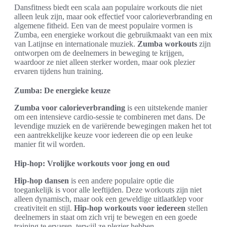
Dansfitness biedt een scala aan populaire workouts die niet
alleen leuk zijn, maar ook effectief voor calorieverbranding en
algemene fitheid. Een van de meest populaire vormen is
Zumba, een energieke workout die gebruikmaakt van een mix
van Latijnse en internationale muziek.
Zumba workouts
zijn
ontworpen om de deelnemers in beweging te krijgen,
waardoor ze niet alleen sterker worden, maar ook plezier
ervaren tijdens hun training.
Zumba: De energieke keuze
Zumba voor calorieverbranding
is een uitstekende manier
om een intensieve cardio-sessie te combineren met dans. De
levendige muziek en de variërende bewegingen maken het tot
een aantrekkelijke keuze voor iedereen die op een leuke
manier fit wil worden.
Hip-hop: Vrolijke workouts voor jong en oud
Hip-hop dansen
is een andere populaire optie die
toegankelijk is voor alle leeftijden. Deze workouts zijn niet
alleen dynamisch, maar ook een geweldige uitlaatklep voor
creativiteit en stijl.
Hip-hop workouts voor iedereen
stellen
deelnemers in staat om zich vrij te bewegen en een goede
training te ervaren, terwijl ze plezier hebben.