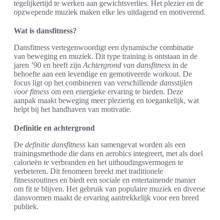
tegelijkertijd te werken aan gewichtsverlies. Het plezier en de
opzwepende muziek maken elke les uitdagend en motiverend.
Wat is dansfitness?
Dansfitness vertegenwoordigt een dynamische combinatie
van beweging en muziek. Dit type training is ontstaan in de
jaren ’90 en heeft zijn
Achtergrond van dansfitness
in de
behoefte aan een levendige en gemotiveerde workout. De
focus ligt op het combineren van verschillende
dansstijlen
voor fitness
om een energieke ervaring te bieden. Deze
aanpak maakt beweging meer plezierig en toegankelijk, wat
helpt bij het handhaven van motivatie.
Definitie en achtergrond
De
definitie dansfitness
kan samengevat worden als een
trainingsmethode die dans en aerobics integreert, met als doel
calorieën te verbranden en het uithoudingsvermogen te
verbeteren. Dit fenomeen breekt met traditionele
fitnessroutines en biedt een sociale en entertainende manier
om fit te blijven. Het gebruik van populaire muziek en diverse
dansvormen maakt de ervaring aantrekkelijk voor een breed
publiek.