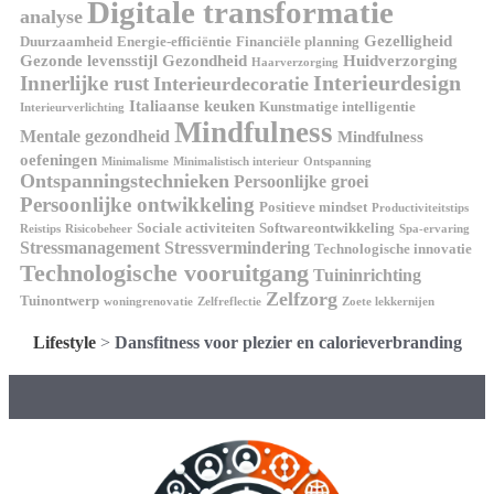
Digitale transformatie
analyse
Gezelligheid
Duurzaamheid
Energie-efficiëntie
Financiële planning
Gezonde levensstijl
Gezondheid
Huidverzorging
Haarverzorging
Interieurdesign
Innerlijke rust
Interieurdecoratie
Italiaanse keuken
Kunstmatige intelligentie
Interieurverlichting
Mindfulness
Mentale gezondheid
Mindfulness
oefeningen
Minimalisme
Minimalistisch interieur
Ontspanning
Ontspanningstechnieken
Persoonlijke groei
Persoonlijke ontwikkeling
Positieve mindset
Productiviteitstips
Sociale activiteiten
Softwareontwikkeling
Reistips
Risicobeheer
Spa-ervaring
Stressmanagement
Stressvermindering
Technologische innovatie
Technologische vooruitgang
Tuininrichting
Zelfzorg
Tuinontwerp
woningrenovatie
Zelfreflectie
Zoete lekkernijen
Lifestyle
>
Dansfitness voor plezier en calorieverbranding