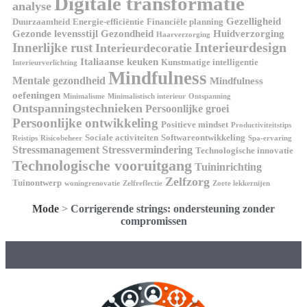
Digitale transformatie
analyse
Gezelligheid
Duurzaamheid
Energie-efficiëntie
Financiële planning
Gezonde levensstijl
Gezondheid
Huidverzorging
Haarverzorging
Interieurdesign
Innerlijke rust
Interieurdecoratie
Italiaanse keuken
Kunstmatige intelligentie
Interieurverlichting
Mindfulness
Mentale gezondheid
Mindfulness
oefeningen
Minimalisme
Minimalistisch interieur
Ontspanning
Ontspanningstechnieken
Persoonlijke groei
Persoonlijke ontwikkeling
Positieve mindset
Productiviteitstips
Sociale activiteiten
Softwareontwikkeling
Reistips
Risicobeheer
Spa-ervaring
Stressmanagement
Stressvermindering
Technologische innovatie
Technologische vooruitgang
Tuininrichting
Zelfzorg
Tuinontwerp
woningrenovatie
Zelfreflectie
Zoete lekkernijen
Mode
>
Corrigerende strings: ondersteuning zonder
compromissen