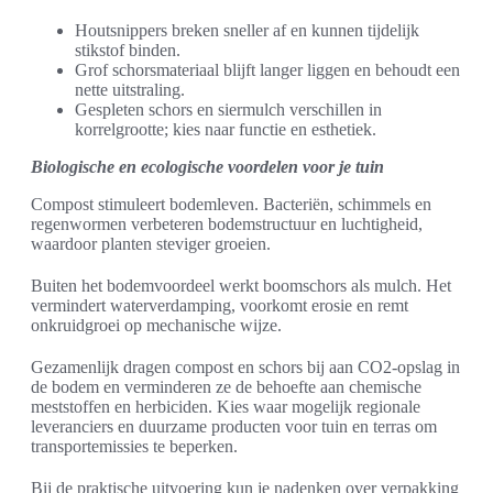
Houtsnippers breken sneller af en kunnen tijdelijk
stikstof binden.
Grof schorsmateriaal blijft langer liggen en behoudt een
nette uitstraling.
Gespleten schors en siermulch verschillen in
korrelgrootte; kies naar functie en esthetiek.
Biologische en ecologische voordelen voor je tuin
Compost stimuleert bodemleven. Bacteriën, schimmels en
regenwormen verbeteren bodemstructuur en luchtigheid,
waardoor planten steviger groeien.
Buiten het bodemvoordeel werkt boomschors als mulch. Het
vermindert waterverdamping, voorkomt erosie en remt
onkruidgroei op mechanische wijze.
Gezamenlijk dragen compost en schors bij aan CO2-opslag in
de bodem en verminderen ze de behoefte aan chemische
meststoffen en herbiciden. Kies waar mogelijk regionale
leveranciers en duurzame producten voor tuin en terras om
transportemissies te beperken.
Bij de praktische uitvoering kun je nadenken over verpakking