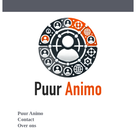
Puur Animo
Contact
Over ons