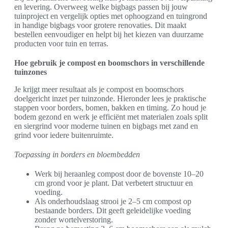
en levering. Overweeg welke bigbags passen bij jouw
tuinproject en vergelijk opties met ophoogzand en tuingrond
in handige bigbags voor grotere renovaties. Dit maakt
bestellen eenvoudiger en helpt bij het kiezen van duurzame
producten voor tuin en terras.
Hoe gebruik je compost en boomschors in verschillende
tuinzones
Je krijgt meer resultaat als je compost en boomschors
doelgericht inzet per tuinzonde. Hieronder lees je praktische
stappen voor borders, bomen, bakken en timing. Zo houd je
bodem gezond en werk je efficiënt met materialen zoals split
en siergrind voor moderne tuinen en bigbags met zand en
grind voor iedere buitenruimte.
Toepassing in borders en bloembedden
Werk bij heraanleg compost door de bovenste 10–20
cm grond voor je plant. Dat verbetert structuur en
voeding.
Als onderhoudslaag strooi je 2–5 cm compost op
bestaande borders. Dit geeft geleidelijke voeding
zonder wortelverstoring.