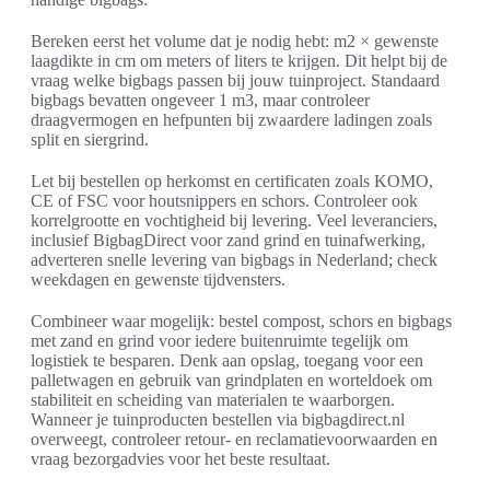
Bereken eerst het volume dat je nodig hebt: m2 × gewenste
laagdikte in cm om meters of liters te krijgen. Dit helpt bij de
vraag welke bigbags passen bij jouw tuinproject. Standaard
bigbags bevatten ongeveer 1 m3, maar controleer
draagvermogen en hefpunten bij zwaardere ladingen zoals
split en siergrind.
Let bij bestellen op herkomst en certificaten zoals KOMO,
CE of FSC voor houtsnippers en schors. Controleer ook
korrelgrootte en vochtigheid bij levering. Veel leveranciers,
inclusief BigbagDirect voor zand grind en tuinafwerking,
adverteren snelle levering van bigbags in Nederland; check
weekdagen en gewenste tijdvensters.
Combineer waar mogelijk: bestel compost, schors en bigbags
met zand en grind voor iedere buitenruimte tegelijk om
logistiek te besparen. Denk aan opslag, toegang voor een
palletwagen en gebruik van grindplaten en worteldoek om
stabiliteit en scheiding van materialen te waarborgen.
Wanneer je tuinproducten bestellen via bigbagdirect.nl
overweegt, controleer retour- en reclamatievoorwaarden en
vraag bezorgadvies voor het beste resultaat.