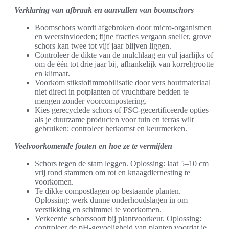
Verklaring van afbraak en aanvullen van boomschors
Boomschors wordt afgebroken door micro-organismen
en weersinvloeden; fijne fracties vergaan sneller, grove
schors kan twee tot vijf jaar blijven liggen.
Controleer de dikte van de mulchlaag en vul jaarlijks of
om de één tot drie jaar bij, afhankelijk van korrelgrootte
en klimaat.
Voorkom stikstofimmobilisatie door vers houtmateriaal
niet direct in potplanten of vruchtbare bedden te
mengen zonder voorcompostering.
Kies gerecyclede schors of FSC-gecertificeerde opties
als je duurzame producten voor tuin en terras wilt
gebruiken; controleer herkomst en keurmerken.
Veelvoorkomende fouten en hoe ze te vermijden
Schors tegen de stam leggen. Oplossing: laat 5–10 cm
vrij rond stammen om rot en knaagdiernesting te
voorkomen.
Te dikke compostlagen op bestaande planten.
Oplossing: werk dunne onderhoudslagen in om
verstikking en schimmel te voorkomen.
Verkeerde schorssoort bij plantvoorkeur. Oplossing:
controleer de pH-gevoeligheid van planten voordat je