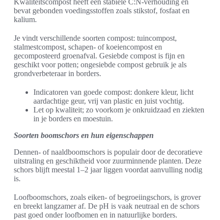
Kwaliteitscompost heeft een stabiele C:N-verhouding en
bevat gebonden voedingsstoffen zoals stikstof, fosfaat en
kalium.
Je vindt verschillende soorten compost: tuincompost,
stalmestcompost, schapen- of koeiencompost en
gecomposteerd groenafval. Gesiebde compost is fijn en
geschikt voor potten; ongesiebde compost gebruik je als
grondverbeteraar in borders.
Indicatoren van goede compost: donkere kleur, licht
aardachtige geur, vrij van plastic en juist vochtig.
Let op kwaliteit; zo voorkom je onkruidzaad en ziekten
in je borders en moestuin.
Soorten boomschors en hun eigenschappen
Dennen- of naaldboomschors is populair door de decoratieve
uitstraling en geschiktheid voor zuurminnende planten. Deze
schors blijft meestal 1–2 jaar liggen voordat aanvulling nodig
is.
Loofboomschors, zoals eiken- of begroeiingschors, is grover
en breekt langzamer af. De pH is vaak neutraal en de schors
past goed onder loofbomen en in natuurlijke borders.