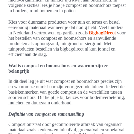
volgende secties lees je hoe je compost en boomschors toepast
in borders, rond bomen en in potten.
Kies voor duurzame producten voor tuin en terras en bestel
eenvoudig materiaal wanneer je dat nodig hebt. Veel tuinders
in Nederland vertrouwen op partijen zoals
BigbagDirect
voor
het bestellen van compost en boomschors en aanvullende
producten als ophoogzand, tuingrond of siergrind. Met
tuinproducten bestellen via bigbagdirect.nl kun je snel en
efficiënt aan de slag.
Wat is compost en boomschors en waarom zijn ze
belangrijk
In dit deel leg je uit wat compost en boomschors precies zijn
en waarom ze onmisbaar zijn voor gezonde tuinen. Je leert de
basiskenmerken van goede compost en de verschillen tussen
soorten schors. Dit helpt je bij keuzes voor bodemverbetering,
mulchen en duurzaam onderhoud.
Definitie van compost en samenstelling
Compost ontstaat door gecontroleerde afbraak van organisch
materiaal zoals keuken- en tuinafval, groenafval en snoeiafval.