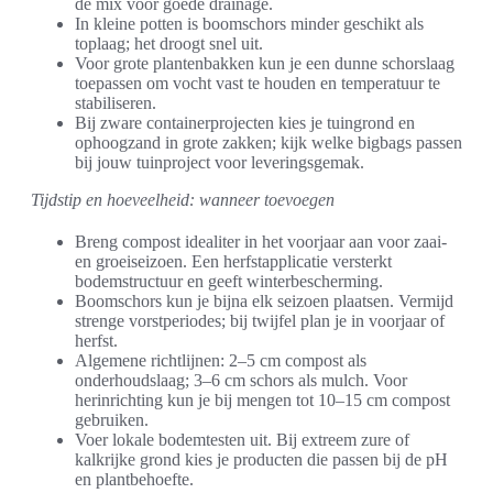
de mix voor goede drainage.
In kleine potten is boomschors minder geschikt als
toplaag; het droogt snel uit.
Voor grote plantenbakken kun je een dunne schorslaag
toepassen om vocht vast te houden en temperatuur te
stabiliseren.
Bij zware containerprojecten kies je tuingrond en
ophoogzand in grote zakken; kijk welke bigbags passen
bij jouw tuinproject voor leveringsgemak.
Tijdstip en hoeveelheid: wanneer toevoegen
Breng compost idealiter in het voorjaar aan voor zaai-
en groeiseizoen. Een herfstapplicatie versterkt
bodemstructuur en geeft winterbescherming.
Boomschors kun je bijna elk seizoen plaatsen. Vermijd
strenge vorstperiodes; bij twijfel plan je in voorjaar of
herfst.
Algemene richtlijnen: 2–5 cm compost als
onderhoudslaag; 3–6 cm schors als mulch. Voor
herinrichting kun je bij mengen tot 10–15 cm compost
gebruiken.
Voer lokale bodemtesten uit. Bij extreem zure of
kalkrijke grond kies je producten die passen bij de pH
en plantbehoefte.