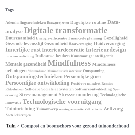
Tags
Data-
Dagelijkse routine
Ademhalingstechnieken
Bouwprojecten
Digitale transformatie
analyse
Duurzaamheid
Gezelligheid
Energie-efficiëntie
Financiële planning
Gezonde levensstijl
Gezondheid
Huidverzorging
Haarverzorging
Interieurdesign
Innerlijke rust
Interieurdecoratie
Italiaanse keuken
Kunstmatige intelligentie
Interieurverlichting
Mindfulness
Mentale gezondheid
Mindfulness
oefeningen
Ontspanning
Minimalisme
Minimalistisch interieur
Ontspanningstechnieken
Persoonlijke groei
Persoonlijke ontwikkeling
Positieve mindset
Reistips
Self-care
Sociale activiteiten
Softwareontwikkeling
Risicobeheer
Spa-
Stressmanagement
Stressvermindering
Technologische
ervaring
Technologische vooruitgang
innovatie
Zelfzorg
Tuininrichting
Tuinontwerp
woningrenovatie
Zelfreflectie
Zoete lekkernijen
Tuin
>
Compost en boomschors voor gezond tuinonderhoud