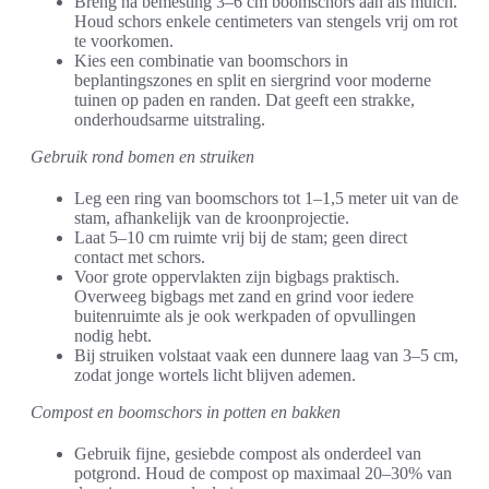
Breng na bemesting 3–6 cm boomschors aan als mulch.
Houd schors enkele centimeters van stengels vrij om rot
te voorkomen.
Kies een combinatie van boomschors in
beplantingszones en split en siergrind voor moderne
tuinen op paden en randen. Dat geeft een strakke,
onderhoudsarme uitstraling.
Gebruik rond bomen en struiken
Leg een ring van boomschors tot 1–1,5 meter uit van de
stam, afhankelijk van de kroonprojectie.
Laat 5–10 cm ruimte vrij bij de stam; geen direct
contact met schors.
Voor grote oppervlakten zijn bigbags praktisch.
Overweeg bigbags met zand en grind voor iedere
buitenruimte als je ook werkpaden of opvullingen
nodig hebt.
Bij struiken volstaat vaak een dunnere laag van 3–5 cm,
zodat jonge wortels licht blijven ademen.
Compost en boomschors in potten en bakken
Gebruik fijne, gesiebde compost als onderdeel van
potgrond. Houd de compost op maximaal 20–30% van