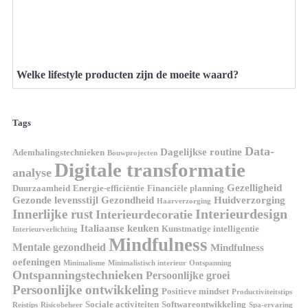
Welke lifestyle producten zijn de moeite waard?
Tags
Data-
Dagelijkse routine
Ademhalingstechnieken
Bouwprojecten
Digitale transformatie
analyse
Gezelligheid
Duurzaamheid
Energie-efficiëntie
Financiële planning
Gezonde levensstijl
Gezondheid
Huidverzorging
Haarverzorging
Interieurdesign
Innerlijke rust
Interieurdecoratie
Italiaanse keuken
Kunstmatige intelligentie
Interieurverlichting
Mindfulness
Mentale gezondheid
Mindfulness
oefeningen
Minimalisme
Minimalistisch interieur
Ontspanning
Ontspanningstechnieken
Persoonlijke groei
Persoonlijke ontwikkeling
Positieve mindset
Productiviteitstips
Sociale activiteiten
Softwareontwikkeling
Reistips
Risicobeheer
Spa-ervaring