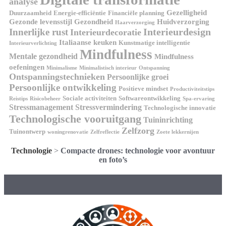
analyse
Gezelligheid
Duurzaamheid
Energie-efficiëntie
Financiële planning
Gezonde levensstijl
Gezondheid
Huidverzorging
Haarverzorging
Interieurdesign
Innerlijke rust
Interieurdecoratie
Italiaanse keuken
Kunstmatige intelligentie
Interieurverlichting
Mindfulness
Mentale gezondheid
Mindfulness
oefeningen
Minimalisme
Minimalistisch interieur
Ontspanning
Ontspanningstechnieken
Persoonlijke groei
Persoonlijke ontwikkeling
Positieve mindset
Productiviteitstips
Sociale activiteiten
Softwareontwikkeling
Reistips
Risicobeheer
Spa-ervaring
Stressmanagement
Stressvermindering
Technologische innovatie
Technologische vooruitgang
Tuininrichting
Zelfzorg
Tuinontwerp
woningrenovatie
Zelfreflectie
Zoete lekkernijen
Technologie
>
Compacte drones: technologie voor avontuur
en foto’s