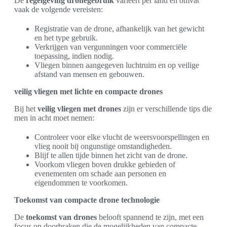
De
regelgeving dronegebruik
varieert per land en omvat
vaak de volgende vereisten:
Registratie van de drone, afhankelijk van het gewicht
en het type gebruik.
Verkrijgen van vergunningen voor commerciële
toepassing, indien nodig.
Vliegen binnen aangegeven luchtruim en op veilige
afstand van mensen en gebouwen.
veilig vliegen met lichte en compacte drones
Bij het
veilig vliegen met drones
zijn er verschillende tips die
men in acht moet nemen:
Controleer voor elke vlucht de weersvoorspellingen en
vlieg nooit bij ongunstige omstandigheden.
Blijf te allen tijde binnen het zicht van de drone.
Voorkom vliegen boven drukke gebieden of
evenementen om schade aan personen en
eigendommen te voorkomen.
Toekomst van compacte drone technologie
De
toekomst van drones
belooft spannend te zijn, met een
focus op doorbraken die de mogelijkheden van compacte