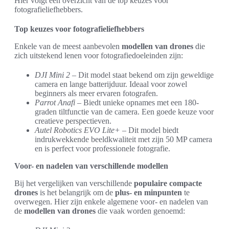
Hier volgt een overzicht van de top keuzes voor
fotografieliefhebbers.
Top keuzes voor fotografieliefhebbers
Enkele van de meest aanbevolen
modellen van drones
die
zich uitstekend lenen voor fotografiedoeleinden zijn:
DJI Mini 2
– Dit model staat bekend om zijn geweldige
camera en lange batterijduur. Ideaal voor zowel
beginners als meer ervaren fotografen.
Parrot Anafi
– Biedt unieke opnames met een 180-
graden tiltfunctie van de camera. Een goede keuze voor
creatieve perspectieven.
Autel Robotics EVO Lite+
– Dit model biedt
indrukwekkende beeldkwaliteit met zijn 50 MP camera
en is perfect voor professionele fotografie.
Voor- en nadelen van verschillende modellen
Bij het vergelijken van verschillende
populaire compacte
drones
is het belangrijk om de
plus- en minpunten
te
overwegen. Hier zijn enkele algemene voor- en nadelen van
de
modellen van drones
die vaak worden genoemd: