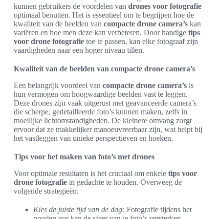
kunnen gebruikers de voordelen van
drones voor fotografie
optimaal benutten. Het is essentieel om te begrijpen hoe de
kwaliteit van de beelden van
compacte drone camera’s
kan
variëren en hoe men deze kan verbeteren. Door handige
tips
voor drone fotografie
toe te passen, kan elke fotograaf zijn
vaardigheden naar een hoger niveau tillen.
Kwaliteit van de beelden van compacte drone camera’s
Een belangrijk voordeel van
compacte drone camera’s
is
hun vermogen om hoogwaardige beelden vast te leggen.
Deze drones zijn vaak uitgerust met geavanceerde camera’s
die scherpe, gedetailleerde foto’s kunnen maken, zelfs in
moeilijke lichtomstandigheden. De kleinere omvang zorgt
ervoor dat ze makkelijker manoeuvreerbaar zijn, wat helpt bij
het vastleggen van unieke perspectieven en hoeken.
Tips voor het maken van foto’s met drones
Voor optimale resultaten is het cruciaal om enkele
tips voor
drone fotografie
in gedachte te houden. Overweeg de
volgende strategieën:
Kies de juiste tijd van de dag:
Fotografie tijdens het
gouden uur kan de sfeer van je foto’s versterken.