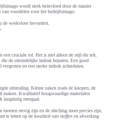
drijfsimago wordt sterk beïnvloed door de manier
van voordelen voor het bedrijfsimago:
p de werkvloer bevordert.
.
n cruciale rol. Het is niet alleen de stijl die telt,
n
die de uiteindelijke indruk bepalen. Een goed
vergroten en een sterke indruk achterlaten.
rgde uitstraling. Kleine zaken zoals de knopen, de
hil maken. Kwalitatief hoogwaardige materialen
ok langdurig meegaat.
 moeten stevig zijn en de stitching moet precies zijn,
 om te letten op de
kwaliteit van stoffen
en afwerking