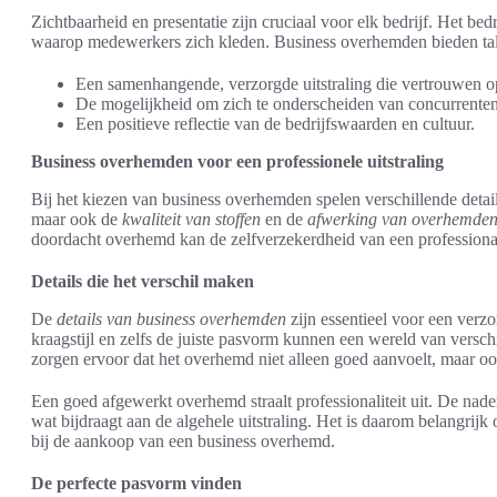
Zichtbaarheid en presentatie zijn cruciaal voor elk bedrijf. Het be
waarop medewerkers zich kleden. Business overhemden bieden tal 
Een samenhangende, verzorgde uitstraling die vertrouwen o
De mogelijkheid om zich te onderscheiden van concurrenten
Een positieve reflectie van de bedrijfswaarden en cultuur.
Business overhemden voor een professionele uitstraling
Bij het kiezen van business overhemden spelen verschillende details ee
maar ook de
kwaliteit van stoffen
en de
afwerking van overhemde
doordacht overhemd kan de zelfverzekerdheid van een professional 
Details die het verschil maken
De
details van business overhemden
zijn essentieel voor een verzo
kraagstijl en zelfs de juiste pasvorm kunnen een wereld van versc
zorgen ervoor dat het overhemd niet alleen goed aanvoelt, maar o
Een goed afgewerkt overhemd straalt professionaliteit uit. De naden
wat bijdraagt aan de algehele uitstraling. Het is daarom belangrijk
bij de aankoop van een business overhemd.
De perfecte pasvorm vinden