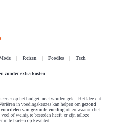
Mode
Reizen
Foodies
Tech
n zonder extra kosten
neer er op het budget moet worden gelet. Het idee dat
d. Variëren in voedingskeuzes kan helpen om
gezond
e
voordelen van gezonde voeding
uit en waarom het
el of weinig te besteden heeft, er zijn talloze
in te boeten op kwaliteit.