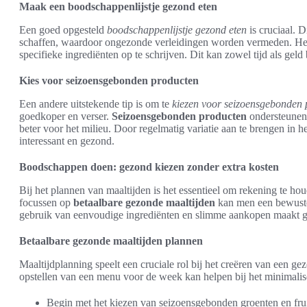
Maak een boodschappenlijstje gezond eten
Een goed opgesteld
boodschappenlijstje gezond eten
is cruciaal. D
schaffen, waardoor ongezonde verleidingen worden vermeden. Het 
specifieke ingrediënten op te schrijven. Dit kan zowel tijd als geld
Kies voor seizoensgebonden producten
Een andere uitstekende tip is om te
kiezen voor seizoensgebonden 
goedkoper en verser.
Seizoensgebonden producten
ondersteunen 
beter voor het milieu. Door regelmatig variatie aan te brengen in h
interessant en gezond.
Boodschappen doen: gezond kiezen zonder extra kosten
Bij het plannen van maaltijden is het essentieel om rekening te h
focussen op
betaalbare gezonde maaltijden
kan men een bewuste
gebruik van eenvoudige ingrediënten en slimme aankopen maakt g
Betaalbare gezonde maaltijden plannen
Maaltijdplanning speelt een cruciale rol bij het creëren van een 
opstellen van een menu voor de week kan helpen bij het minimali
Begin met het kiezen van seizoensgebonden groenten en frui