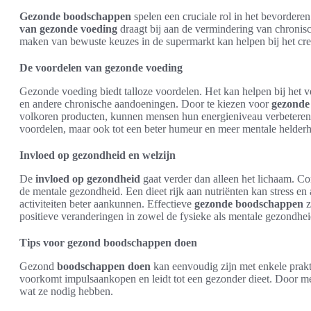
Gezonde boodschappen
spelen een cruciale rol in het bevorder
van gezonde voeding
draagt bij aan de vermindering van chronisch
maken van bewuste keuzes in de supermarkt kan helpen bij het creë
De voordelen van gezonde voeding
Gezonde voeding biedt talloze voordelen. Het kan helpen bij het ver
en andere chronische aandoeningen. Door te kiezen voor
gezonde
volkoren producten, kunnen mensen hun energieniveau verbeteren en z
voordelen, maar ook tot een beter humeur en meer mentale helderh
Invloed op gezondheid en welzijn
De
invloed op gezondheid
gaat verder dan alleen het lichaam. C
de mentale gezondheid. Een dieet rijk aan nutriënten kan stress e
activiteiten beter aankunnen. Effectieve
gezonde boodschappen
z
positieve veranderingen in zowel de fysieke als mentale gezondhei
Tips voor gezond boodschappen doen
Gezond
boodschappen doen
kan eenvoudig zijn met enkele prakt
voorkomt impulsaankopen en leidt tot een gezonder dieet. Door me
wat ze nodig hebben.