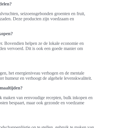
delen?
lvruchten, seizoensgebonden groenten en fruit,
 zaden. Deze producten zijn voedzaam en
 kopen?
r. Bovendien helpen ze de lokale economie en
den vervoerd. Dit is ook een goede manier om
gen, het energieniveau verhogen en de mentale
ter humeur en verhoogt de algehele levenskwaliteit.
 maaltijden?
ik maken van eenvoudige recepten, bulk inkopen en
 kosten bespaart, maar ook gezonde en voedzame
dschappenlijstje op te stellen, gebruik te maken van