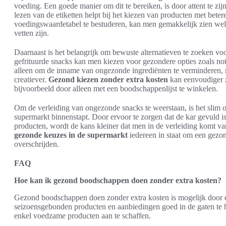
voeding. Een goede manier om dit te bereiken, is door attent te zi
lezen van de etiketten helpt bij het kiezen van producten met bete
voedingswaardetabel te bestuderen, kan men gemakkelijk zien wel
vetten zijn.
Daarnaast is het belangrijk om bewuste alternatieven te zoeken vo
gefrituurde snacks kan men kiezen voor gezondere opties zoals not
alleen om de inname van ongezonde ingrediënten te verminderen,
creatiever.
Gezond kiezen zonder extra kosten
kan eenvoudiger z
bijvoorbeeld door alleen met een boodschappenlijst te winkelen.
Om de verleiding van ongezonde snacks te weerstaan, is het slim
supermarkt binnenstapt. Door ervoor te zorgen dat de kar gevuld is
producten, wordt de kans kleiner dat men in de verleiding komt va
gezonde keuzes in de supermarkt
iedereen in staat om een gezon
overschrijden.
FAQ
Hoe kan ik gezond boodschappen doen zonder extra kosten?
Gezond boodschappen doen zonder extra kosten is mogelijk door e
seizoensgebonden producten en aanbiedingen goed in de gaten te 
enkel voedzame producten aan te schaffen.