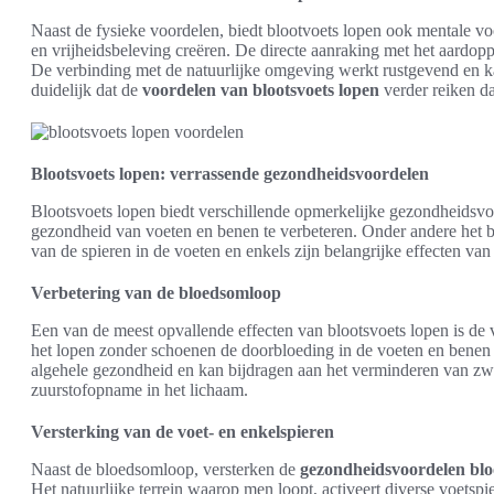
Naast de fysieke voordelen, biedt blootvoets lopen ook mentale vo
en vrijheidsbeleving creëren. De directe aanraking met het aardopp
De verbinding met de natuurlijke omgeving werkt rustgevend en kan
duidelijk dat de
voordelen van blootsvoets lopen
verder reiken da
Blootsvoets lopen: verrassende gezondheidsvoordelen
Blootsvoets lopen biedt verschillende opmerkelijke gezondheidsv
gezondheid van voeten en benen te verbeteren. Onder andere het 
van de spieren in de voeten en enkels zijn belangrijke effecten van
Verbetering van de bloedsomloop
Een van de meest opvallende effecten van blootsvoets lopen is de
het lopen zonder schoenen de doorbloeding in de voeten en benen st
algehele gezondheid en kan bijdragen aan het verminderen van zwe
zuurstofopname in het lichaam.
Versterking van de voet- en enkelspieren
Naast de bloedsomloop, versterken de
gezondheidsvoordelen blo
Het natuurlijke terrein waarop men loopt, activeert diverse voetspi