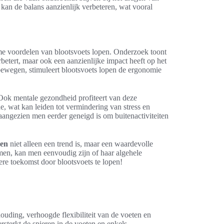
an de balans aanzienlijk verbeteren, wat vooral
me voordelen van blootsvoets lopen. Onderzoek toont
betert, maar ook een aanzienlijke impact heeft op het
 bewegen, stimuleert blootsvoets lopen de ergonomie
 Ook mentale gezondheid profiteert van deze
, wat kan leiden tot vermindering van stress en
aangezien men eerder geneigd is om buitenactiviteiten
pen
niet alleen een trend is, maar een waardevolle
men, kan men eenvoudig zijn of haar algehele
re toekomst door blootsvoets te lopen!
ouding, verhoogde flexibiliteit van de voeten en
sterkt de spieren in de voeten en enkels.