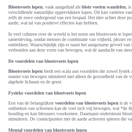
Blootsvoets lopen
, vaak aangeduid als
blote voeten wandelen
, i
verschillende natuurlijke oppervlakken lopen. Dit kan variëren va
zelfs de ruwe ondergrond van een bospad. Het idee achter deze prak
aarde, wat tal van positieve effecten kan hebben.
In veel culturen over de wereld is het norm om blootsvoets te lope
samenleving, omdat mensen de combinatie van vrijheid, plezier en
ontdekken. Waarschijnlijk zijn er naast het aangename gevoel van 
verbonden aan deze vorm van bewegen, wat de aandacht van steed
De voordelen van blootsvoets lopen
Blootsvoets lopen
biedt een scala aan voordelen die zowel fysiek 
manier van bewegen stimuleert niet alleen de gezondheid van de vo
algehele lichaam en de geest.
Fysieke voordelen van blootvoets lopen
Een van de belangrijkste
voordelen van blootsvoets lopen
is de 
ontbreken van schoenen kan de voet zich vrij bewegen, wat *de flexi
houding en kan blessures voorkomen. Daarnaast ondersteunt bloots
stimuleren. De contactpunten met de aarde activeren spieren die v
Mental voordelen van blootsvoets lopen