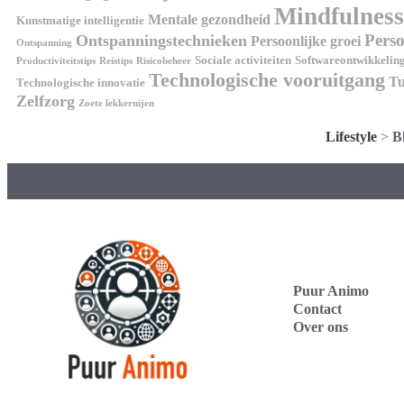
Mindfulness
Mentale gezondheid
Kunstmatige intelligentie
Perso
Ontspanningstechnieken
Persoonlijke groei
Ontspanning
Sociale activiteiten
Softwareontwikkelin
Productiviteitstips
Reistips
Risicobeheer
Technologische vooruitgang
Tu
Technologische innovatie
Zelfzorg
Zoete lekkernijen
Lifestyle
>
B
Puur Animo
Contact
Over ons