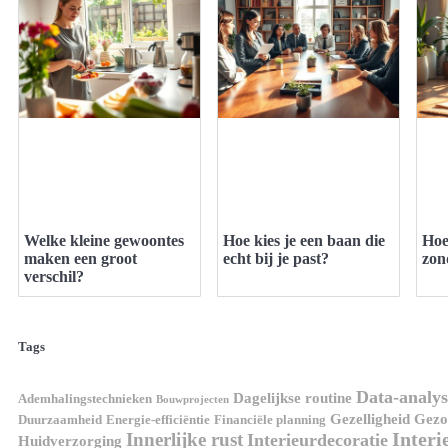
Welke kleine gewoontes
Hoe kies je een baan die
Hoe
maken een groot
echt bij je past?
zon
verschil?
Tags
Data-analys
Dagelijkse routine
Ademhalingstechnieken
Bouwprojecten
Gezelligheid
Gezon
Duurzaamheid
Energie-efficiëntie
Financiële planning
Interi
Innerlijke rust
Interieurdecoratie
Huidverzorging