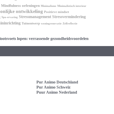
Mindfulness oefeningen
Minimalisme
Minimalistisch interieur
onlijke ontwikkeling
Positieve mindset
Stressmanagement
Stressvermindering
g
Spa-ervaring
ininrichting
Tuinontwerp
woningrenovatie
Zelfreflectie
lootsvoets lopen: verrassende gezondheidsvoordelen
Pur Animo Deutschland
Pur Animo Schweiz
Puur Animo Nederland