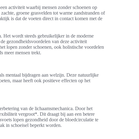
s een activiteit waarbij mensen zonder schoenen op
n zachte, groene grasvelden tot warme zandstranden of
tijk is dat de voeten direct in contact komen met de
n. Het wordt steeds gebruikelijker in de moderne
 de gezondheidsvoordelen van deze activiteit
het lopen zonder schoenen, ook holistische voordelen
s meer mensen trekt.
als mentaal bijdragen aan welzijn. Deze natuurlijke
eten, maar heeft ook positieve effecten op het
verbetering van de lichaamsmechanica. Door het
biliteit vergroot*. Dit draagt bij aan een betere
voets lopen gezondheid door de bloedcirculatie te
aak in schoeisel beperkt worden.