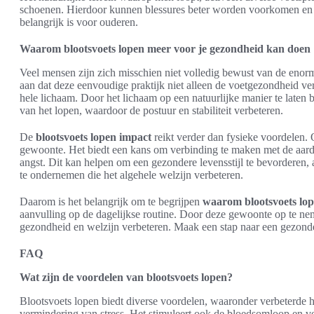
schoenen. Hierdoor kunnen blessures beter worden voorkomen en k
belangrijk is voor ouderen.
Waarom blootsvoets lopen meer voor je gezondheid kan doen
Veel mensen zijn zich misschien niet volledig bewust van de enor
aan dat deze eenvoudige praktijk niet alleen de voetgezondheid ver
hele lichaam. Door het lichaam op een natuurlijke manier te laten
van het lopen, waardoor de postuur en stabiliteit verbeteren.
De
blootsvoets lopen impact
reikt verder dan fysieke voordelen.
gewoonte. Het biedt een kans om verbinding te maken met de aarde
angst. Dit kan helpen om een gezondere levensstijl te bevorderen, 
te ondernemen die het algehele welzijn verbeteren.
Daarom is het belangrijk om te begrijpen
waarom blootsvoets lo
aanvulling op de dagelijkse routine. Door deze gewoonte op te ne
gezondheid en welzijn verbeteren. Maak een stap naar een gezonde
FAQ
Wat zijn de voordelen van blootsvoets lopen?
Blootsvoets lopen biedt diverse voordelen, waaronder verbeterde h
vermindering van stress. Het stimuleert ook de bloedsomloop en ver