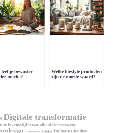
 leef je bewuster
Welke lifestyle producten
der moeite?
zijn de moeite waard?
Digitale transformatie
e
de levensstijl
Gezondheid
Haarverzorging
eurdesign
Italiaanse keuken
Interieurverlichting