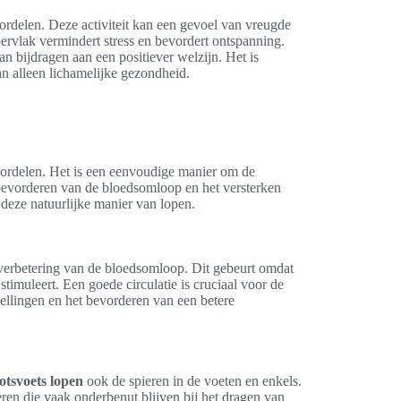
ordelen. Deze activiteit kan een gevoel van vreugde
ervlak vermindert stress en bevordert ontspanning.
 bijdragen aan een positiever welzijn. Het is
n alleen lichamelijke gezondheid.
oordelen. Het is een eenvoudige manier om de
bevorderen van de bloedsomloop en het versterken
 deze natuurlijke manier van lopen.
 verbetering van de bloedsomloop. Dit gebeurt omdat
imuleert. Een goede circulatie is cruciaal voor de
llingen en het bevorderen van een betere
otsvoets lopen
ook de spieren in de voeten en enkels.
eren die vaak onderbenut blijven bij het dragen van