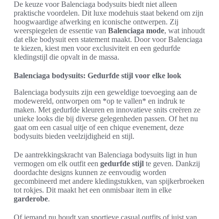
De keuze voor Balenciaga bodysuits biedt niet alleen
praktische voordelen. Dit luxe modehuis staat bekend om zijn
hoogwaardige afwerking en iconische ontwerpen. Zij
weerspiegelen de essentie van
Balenciaga mode
, wat inhoudt
dat elke bodysuit een statement maakt. Door voor Balenciaga
te kiezen, kiest men voor exclusiviteit en een gedurfde
kledingstijl die opvalt in de massa.
Balenciaga bodysuits: Gedurfde stijl voor elke look
Balenciaga bodysuits zijn een geweldige toevoeging aan de
modewereld, ontworpen om *op te vallen* en indruk te
maken. Met gedurfde kleuren en innovatieve snits creëren ze
unieke looks die bij diverse gelegenheden passen. Of het nu
gaat om een casual uitje of een chique evenement, deze
bodysuits bieden veelzijdigheid en stijl.
De aantrekkingskracht van Balenciaga bodysuits ligt in hun
vermogen om elk outfit een
gedurfde stijl
te geven. Dankzij
doordachte designs kunnen ze eenvoudig worden
gecombineerd met andere kledingstukken, van spijkerbroeken
tot rokjes. Dit maakt het een onmisbaar item in elke
garderobe
.
Of iemand nu houdt van sportieve casual outfits of juist van