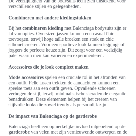
De veelzijdigheid van de bodysuits leent zich uitstekend voor
verschillende stijlen en gelegenheden.
Combineren met andere kledingstukken
Bij het
combineren kleding
met Balenciaga bodysuits zijn er
tal van opties. Oversized jassen kunnen een casual flair
toevoegen, terwijl hoge taille broeken een strak en chic
silhouet creëren. Voor een sportieve look kunnen leggings of
joggers de perfecte keuze zijn. Dit zorgt voor een veelzijdig
palet waarin men kan variëren en experimenteren.
Accessoires die je look compleet maken
Mode accessoires
spelen een cruciale rol in het afronden van
een outfit. Felle tassen trekken de aandacht en kunnen een
speelse toets aan een outfit geven. Opvallende schoenen
verhogen de stijl, terwijl minimalistische sieraden de elegantie
benadrukken. Deze elementen helpen bij het creëren van
stijlvolle looks die zowel trendy als persoonlijk zijn.
De impact van Balenciaga op de garderobe
Balenciaga heeft een opmerkelijke invloed uitgeoefend op de
garderobe
van velen met zijn vernieuwende ontwerpen en de