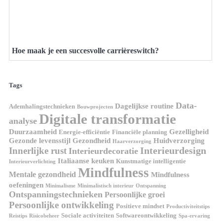
Hoe maak je een succesvolle carrièreswitch?
Tags
Data-
Dagelijkse routine
Ademhalingstechnieken
Bouwprojecten
Digitale transformatie
analyse
Duurzaamheid
Gezelligheid
Energie-efficiëntie
Financiële planning
Gezonde levensstijl
Gezondheid
Huidverzorging
Haarverzorging
Interieurdesign
Innerlijke rust
Interieurdecoratie
Italiaanse keuken
Kunstmatige intelligentie
Interieurverlichting
Mindfulness
Mentale gezondheid
Mindfulness
oefeningen
Minimalisme
Minimalistisch interieur
Ontspanning
Ontspanningstechnieken
Persoonlijke groei
Persoonlijke ontwikkeling
Positieve mindset
Productiviteitstips
Sociale activiteiten
Softwareontwikkeling
Reistips
Risicobeheer
Spa-ervaring