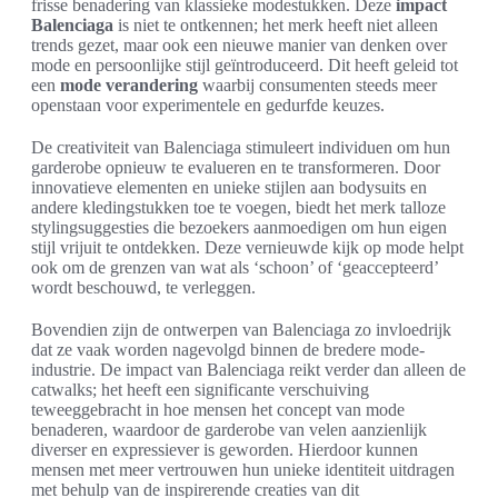
frisse benadering van klassieke modestukken. Deze
impact
Balenciaga
is niet te ontkennen; het merk heeft niet alleen
trends gezet, maar ook een nieuwe manier van denken over
mode en persoonlijke stijl geïntroduceerd. Dit heeft geleid tot
een
mode verandering
waarbij consumenten steeds meer
openstaan voor experimentele en gedurfde keuzes.
De creativiteit van Balenciaga stimuleert individuen om hun
garderobe opnieuw te evalueren en te transformeren. Door
innovatieve elementen en unieke stijlen aan bodysuits en
andere kledingstukken toe te voegen, biedt het merk talloze
stylingsuggesties die bezoekers aanmoedigen om hun eigen
stijl vrijuit te ontdekken. Deze vernieuwde kijk op mode helpt
ook om de grenzen van wat als ‘schoon’ of ‘geaccepteerd’
wordt beschouwd, te verleggen.
Bovendien zijn de ontwerpen van Balenciaga zo invloedrijk
dat ze vaak worden nagevolgd binnen de bredere mode-
industrie. De impact van Balenciaga reikt verder dan alleen de
catwalks; het heeft een significante verschuiving
teweeggebracht in hoe mensen het concept van mode
benaderen, waardoor de garderobe van velen aanzienlijk
diverser en expressiever is geworden. Hierdoor kunnen
mensen met meer vertrouwen hun unieke identiteit uitdragen
met behulp van de inspirerende creaties van dit