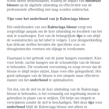
wordt steeds herkenbaarder, waarbij de impact van
modieuze
blouses
op de algehele uitstraling en effectiviteit van de
professionele afbeelding niet mag worden onderschat.
Tips voor het onderhoud van je Balenciaga blouse
Het onderhouden van een
Balenciaga blouse
vergt een
zorgvuldige aanpak om de luxe uitstraling en kwaliteit van het
stuk te waarborgen. Een van de belangrijkste
tips
is om altijd
de wasinstructies op het label te volgen. Luxe designerkleding
kan delicate stoffen bevatten die specifieke was- en
drooginstructies vereisen om slijtage te voorkomen.
Daarnaast is het gebruik van de juiste hangers essentieel. Kies
voor brede, zachte hangers om de schouderlijn van de blouse
te behouden. Dit voorkomt vervorming en zorgt ervoor dat de
blouse er altijd netjes uitziet, klaar voor elke gelegenheid. Het
goed ophangen van de blouse is een simpele maar effectieve
manier om het
onderhoud
te optimaliseren.
Tot slot, om de stof en de luxe uitstraling van de Balenciaga
blouse te behouden, is het verstandig om regelmatig stoom te
gebruiken in plaats van te strijken. Dit helpt om rimpels te
verwijderen zonder de stof te beschadigen. Met deze
tips
voor
onderhoud
blijft de Balenciaga blouse niet alleen in