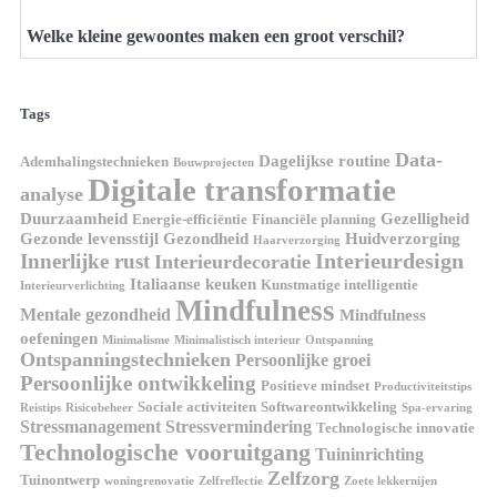
Welke kleine gewoontes maken een groot verschil?
Tags
Data-
Dagelijkse routine
Ademhalingstechnieken
Bouwprojecten
Digitale transformatie
analyse
Duurzaamheid
Gezelligheid
Energie-efficiëntie
Financiële planning
Gezonde levensstijl
Gezondheid
Huidverzorging
Haarverzorging
Interieurdesign
Innerlijke rust
Interieurdecoratie
Italiaanse keuken
Kunstmatige intelligentie
Interieurverlichting
Mindfulness
Mentale gezondheid
Mindfulness
oefeningen
Minimalisme
Minimalistisch interieur
Ontspanning
Ontspanningstechnieken
Persoonlijke groei
Persoonlijke ontwikkeling
Positieve mindset
Productiviteitstips
Sociale activiteiten
Softwareontwikkeling
Reistips
Risicobeheer
Spa-ervaring
Stressmanagement
Stressvermindering
Technologische innovatie
Technologische vooruitgang
Tuininrichting
Zelfzorg
Tuinontwerp
woningrenovatie
Zelfreflectie
Zoete lekkernijen