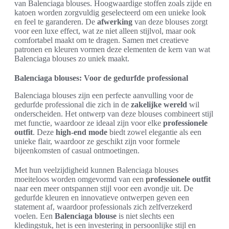
van Balenciaga blouses. Hoogwaardige stoffen zoals zijde en
katoen worden zorgvuldig geselecteerd om een unieke look
en feel te garanderen. De
afwerking
van deze blouses zorgt
voor een luxe effect, wat ze niet alleen stijlvol, maar ook
comfortabel maakt om te dragen. Samen met creatieve
patronen en kleuren vormen deze elementen de kern van wat
Balenciaga blouses zo uniek maakt.
Balenciaga blouses: Voor de gedurfde professional
Balenciaga blouses zijn een perfecte aanvulling voor de
gedurfde professional die zich in de
zakelijke wereld
wil
onderscheiden. Het ontwerp van deze blouses combineert stijl
met functie, waardoor ze ideaal zijn voor elke
professionele
outfit
. Deze
high-end mode
biedt zowel elegantie als een
unieke flair, waardoor ze geschikt zijn voor formele
bijeenkomsten of casual ontmoetingen.
Met hun veelzijdigheid kunnen Balenciaga blouses
moeiteloos worden omgevormd van een
professionele outfit
naar een meer ontspannen stijl voor een avondje uit. De
gedurfde kleuren en innovatieve ontwerpen geven een
statement af, waardoor professionals zich zelfverzekerd
voelen. Een
Balenciaga blouse
is niet slechts een
kledingstuk, het is een investering in persoonlijke stijl en