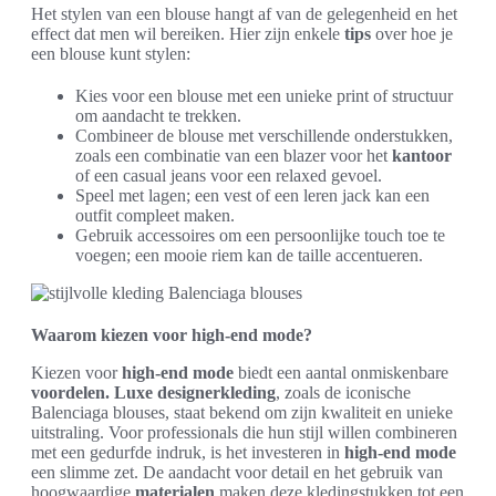
Het stylen van een blouse hangt af van de gelegenheid en het
effect dat men wil bereiken. Hier zijn enkele
tips
over hoe je
een blouse kunt stylen:
Kies voor een blouse met een unieke print of structuur
om aandacht te trekken.
Combineer de blouse met verschillende onderstukken,
zoals een combinatie van een blazer voor het
kantoor
of een casual jeans voor een relaxed gevoel.
Speel met lagen; een vest of een leren jack kan een
outfit compleet maken.
Gebruik accessoires om een persoonlijke touch toe te
voegen; een mooie riem kan de taille accentueren.
Waarom kiezen voor high-end mode?
Kiezen voor
high-end mode
biedt een aantal onmiskenbare
voordelen.
Luxe designerkleding
, zoals de iconische
Balenciaga blouses, staat bekend om zijn kwaliteit en unieke
uitstraling. Voor professionals die hun stijl willen combineren
met een gedurfde indruk, is het investeren in
high-end mode
een slimme zet. De aandacht voor detail en het gebruik van
hoogwaardige
materialen
maken deze kledingstukken tot een