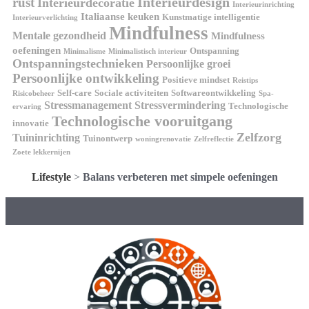
Interieurdesign
rust
Interieurdecoratie
Interieurinrichting
Italiaanse keuken
Kunstmatige intelligentie
Interieurverlichting
Mindfulness
Mentale gezondheid
Mindfulness
oefeningen
Ontspanning
Minimalisme
Minimalistisch interieur
Ontspanningstechnieken
Persoonlijke groei
Persoonlijke ontwikkeling
Positieve mindset
Reistips
Self-care
Sociale activiteiten
Softwareontwikkeling
Risicobeheer
Spa-
Stressmanagement
Stressvermindering
Technologische
ervaring
Technologische vooruitgang
innovatie
Zelfzorg
Tuininrichting
Tuinontwerp
woningrenovatie
Zelfreflectie
Zoete lekkernijen
Lifestyle
>
Balans verbeteren met simpele oefeningen