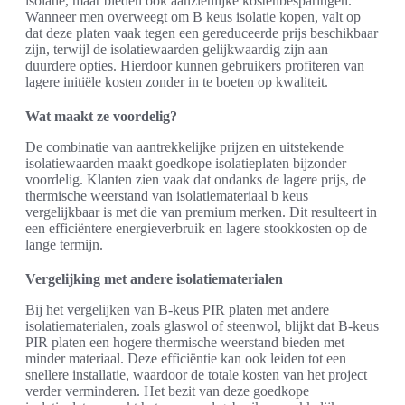
isolatie, maar bieden ook aanzienlijke kostenbesparingen.
Wanneer men overweegt om B keus isolatie kopen, valt op
dat deze platen vaak tegen een gereduceerde prijs beschikbaar
zijn, terwijl de isolatiewaarden gelijkwaardig zijn aan
duurdere opties. Hierdoor kunnen gebruikers profiteren van
lagere initiële kosten zonder in te boeten op kwaliteit.
Wat maakt ze voordelig?
De combinatie van aantrekkelijke prijzen en uitstekende
isolatiewaarden maakt goedkope isolatieplaten bijzonder
voordelig. Klanten zien vaak dat ondanks de lagere prijs, de
thermische weerstand van isolatiemateriaal b keus
vergelijkbaar is met die van premium merken. Dit resulteert in
een efficiëntere energieverbruik en lagere stookkosten op de
lange termijn.
Vergelijking met andere isolatiematerialen
Bij het vergelijken van B-keus PIR platen met andere
isolatiematerialen, zoals glaswol of steenwol, blijkt dat B-keus
PIR platen een hogere thermische weerstand bieden met
minder materiaal. Deze efficiëntie kan ook leiden tot een
snellere installatie, waardoor de totale kosten van het project
verder verminderen. Het bezit van deze goedkope