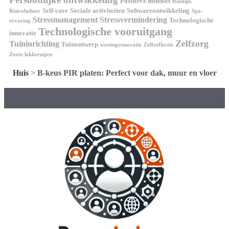
Positieve mindset
Reistips
Self-care
Sociale activiteiten
Softwareontwikkeling
Risicobeheer
Spa-
Stressmanagement
Stressvermindering
Technologische
ervaring
Technologische vooruitgang
innovatie
Zelfzorg
Tuininrichting
Tuinontwerp
woningrenovatie
Zelfreflectie
Zoete lekkernijen
Huis
>
B-keus PIR platen: Perfect voor dak, muur en vloer