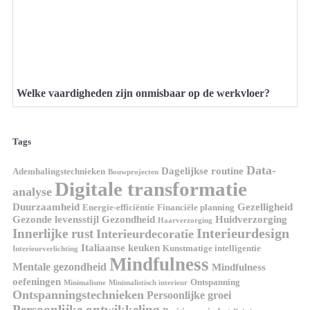
Welke vaardigheden zijn onmisbaar op de werkvloer?
Tags
Data-
Dagelijkse routine
Ademhalingstechnieken
Bouwprojecten
Digitale transformatie
analyse
Duurzaamheid
Gezelligheid
Energie-efficiëntie
Financiële planning
Gezonde levensstijl
Gezondheid
Huidverzorging
Haarverzorging
Interieurdesign
Innerlijke rust
Interieurdecoratie
Italiaanse keuken
Kunstmatige intelligentie
Interieurverlichting
Mindfulness
Mentale gezondheid
Mindfulness
oefeningen
Ontspanning
Minimalisme
Minimalistisch interieur
Ontspanningstechnieken
Persoonlijke groei
Persoonlijke ontwikkeling