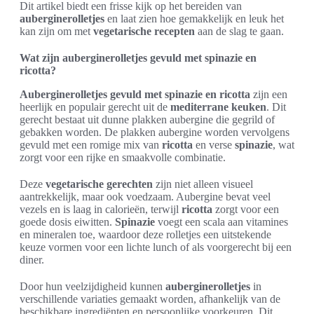
Dit artikel biedt een frisse kijk op het bereiden van
auberginerolletjes
en laat zien hoe gemakkelijk en leuk het
kan zijn om met
vegetarische recepten
aan de slag te gaan.
Wat zijn auberginerolletjes gevuld met spinazie en
ricotta?
Auberginerolletjes gevuld met spinazie en ricotta
zijn een
heerlijk en populair gerecht uit de
mediterrane keuken
. Dit
gerecht bestaat uit dunne plakken aubergine die gegrild of
gebakken worden. De plakken aubergine worden vervolgens
gevuld met een romige mix van
ricotta
en verse
spinazie
, wat
zorgt voor een rijke en smaakvolle combinatie.
Deze
vegetarische gerechten
zijn niet alleen visueel
aantrekkelijk, maar ook voedzaam. Aubergine bevat veel
vezels en is laag in calorieën, terwijl
ricotta
zorgt voor een
goede dosis eiwitten.
Spinazie
voegt een scala aan vitamines
en mineralen toe, waardoor deze rolletjes een uitstekende
keuze vormen voor een lichte lunch of als voorgerecht bij een
diner.
Door hun veelzijdigheid kunnen
auberginerolletjes
in
verschillende variaties gemaakt worden, afhankelijk van de
beschikbare ingrediënten en persoonlijke voorkeuren. Dit