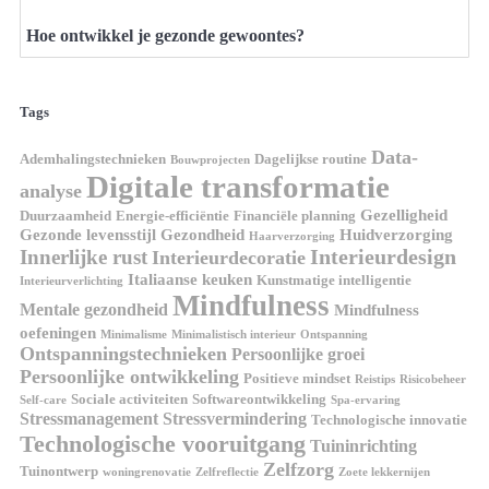
Hoe ontwikkel je gezonde gewoontes?
Tags
Data-
Ademhalingstechnieken
Dagelijkse routine
Bouwprojecten
Digitale transformatie
analyse
Gezelligheid
Duurzaamheid
Energie-efficiëntie
Financiële planning
Gezonde levensstijl
Gezondheid
Huidverzorging
Haarverzorging
Interieurdesign
Innerlijke rust
Interieurdecoratie
Italiaanse keuken
Kunstmatige intelligentie
Interieurverlichting
Mindfulness
Mentale gezondheid
Mindfulness
oefeningen
Minimalisme
Minimalistisch interieur
Ontspanning
Ontspanningstechnieken
Persoonlijke groei
Persoonlijke ontwikkeling
Positieve mindset
Reistips
Risicobeheer
Sociale activiteiten
Softwareontwikkeling
Self-care
Spa-ervaring
Stressmanagement
Stressvermindering
Technologische innovatie
Technologische vooruitgang
Tuininrichting
Zelfzorg
Tuinontwerp
woningrenovatie
Zelfreflectie
Zoete lekkernijen