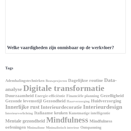
Welke vaardigheden zijn onmisbaar op de werkvloer?
Tags
Data-
Dagelijkse routine
Ademhalingstechnieken
Bouwprojecten
Digitale transformatie
analyse
Duurzaamheid
Gezelligheid
Energie-efficiëntie
Financiële planning
Gezonde levensstijl
Gezondheid
Huidverzorging
Haarverzorging
Interieurdesign
Innerlijke rust
Interieurdecoratie
Italiaanse keuken
Kunstmatige intelligentie
Interieurverlichting
Mindfulness
Mentale gezondheid
Mindfulness
oefeningen
Ontspanning
Minimalisme
Minimalistisch interieur