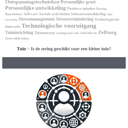
Ontspanningstechnieken
Persoonlijke groei
Persoonlijke ontwikkeling
Positieve mindset
Reistips
Self-care
Sociale activiteiten
Softwareontwikkeling
Risicobeheer
Spa-
Stressmanagement
Stressvermindering
Technologische
ervaring
Technologische vooruitgang
innovatie
Zelfzorg
Tuininrichting
Tuinontwerp
woningrenovatie
Zelfreflectie
Zoete lekkernijen
Tuin
>
Is de sering geschikt voor een kleine tuin?