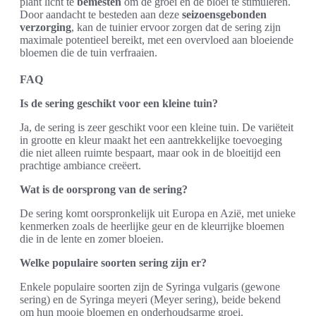
plant licht te
bemesten
om de groei en de bloei te stimuleren.
Door aandacht te besteden aan deze
seizoensgebonden
verzorging
, kan de tuinier ervoor zorgen dat de sering zijn
maximale potentieel bereikt, met een overvloed aan bloeiende
bloemen die de tuin verfraaien.
FAQ
Is de sering geschikt voor een kleine tuin?
Ja, de sering is zeer geschikt voor een kleine tuin. De variëteit
in grootte en kleur maakt het een aantrekkelijke toevoeging
die niet alleen ruimte bespaart, maar ook in de bloeitijd een
prachtige ambiance creëert.
Wat is de oorsprong van de sering?
De sering komt oorspronkelijk uit Europa en Azië, met unieke
kenmerken zoals de heerlijke geur en de kleurrijke bloemen
die in de lente en zomer bloeien.
Welke populaire soorten sering zijn er?
Enkele populaire soorten zijn de Syringa vulgaris (gewone
sering) en de Syringa meyeri (Meyer sering), beide bekend
om hun mooie bloemen en onderhoudsarme groei.