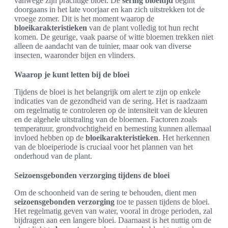
vanwege zijn prachtige bloei. De
sering bloeitijd
begint
doorgaans in het late voorjaar en kan zich uitstrekken tot de
vroege zomer. Dit is het moment waarop de
bloeikarakteristieken
van de plant volledig tot hun recht
komen. De geurige, vaak paarse of witte bloemen trekken niet
alleen de aandacht van de tuinier, maar ook van diverse
insecten, waaronder bijen en vlinders.
Waarop je kunt letten bij de bloei
Tijdens de bloei is het belangrijk om alert te zijn op enkele
indicaties van de gezondheid van de sering. Het is raadzaam
om regelmatig te controleren op de intensiteit van de kleuren
en de algehele uitstraling van de bloemen. Factoren zoals
temperatuur, grondvochtigheid en bemesting kunnen allemaal
invloed hebben op de
bloeikarakteristieken
. Het herkennen
van de bloeiperiode is cruciaal voor het plannen van het
onderhoud van de plant.
Seizoensgebonden verzorging tijdens de bloei
Om de schoonheid van de sering te behouden, dient men
seizoensgebonden verzorging
toe te passen tijdens de bloei.
Het regelmatig geven van water, vooral in droge perioden, zal
bijdragen aan een langere bloei. Daarnaast is het nuttig om de