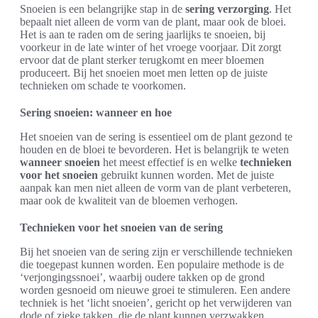
Snoeien is een belangrijke stap in de
sering verzorging
. Het
bepaalt niet alleen de vorm van de plant, maar ook de bloei.
Het is aan te raden om de sering jaarlijks te snoeien, bij
voorkeur in de late winter of het vroege voorjaar. Dit zorgt
ervoor dat de plant sterker terugkomt en meer bloemen
produceert. Bij het snoeien moet men letten op de juiste
technieken om schade te voorkomen.
Sering snoeien: wanneer en hoe
Het snoeien van de sering is essentieel om de plant gezond te
houden en de bloei te bevorderen. Het is belangrijk te weten
wanneer snoeien
het meest effectief is en welke
technieken
voor het snoeien
gebruikt kunnen worden. Met de juiste
aanpak kan men niet alleen de vorm van de plant verbeteren,
maar ook de kwaliteit van de bloemen verhogen.
Technieken voor het snoeien van de sering
Bij het snoeien van de sering zijn er verschillende technieken
die toegepast kunnen worden. Een populaire methode is de
‘verjongingssnoei’, waarbij oudere takken op de grond
worden gesnoeid om nieuwe groei te stimuleren. Een andere
techniek is het ‘licht snoeien’, gericht op het verwijderen van
dode of zieke takken, die de plant kunnen verzwakken.