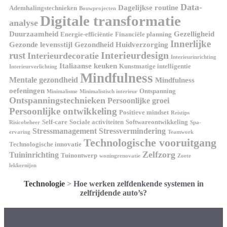
Data-
Dagelijkse routine
Ademhalingstechnieken
Bouwprojecten
Digitale transformatie
analyse
Duurzaamheid
Gezelligheid
Energie-efficiëntie
Financiële planning
Innerlijke
Gezonde levensstijl
Gezondheid
Huidverzorging
Interieurdesign
rust
Interieurdecoratie
Interieurinrichting
Italiaanse keuken
Kunstmatige intelligentie
Interieurverlichting
Mindfulness
Mentale gezondheid
Mindfulness
oefeningen
Ontspanning
Minimalisme
Minimalistisch interieur
Ontspanningstechnieken
Persoonlijke groei
Persoonlijke ontwikkeling
Positieve mindset
Reistips
Self-care
Sociale activiteiten
Softwareontwikkeling
Risicobeheer
Spa-
Stressmanagement
Stressvermindering
ervaring
Teamwork
Technologische vooruitgang
Technologische innovatie
Zelfzorg
Tuininrichting
Tuinontwerp
woningrenovatie
Zoete
lekkernijen
Technologie
>
Hoe werken zelfdenkende systemen in
zelfrijdende auto’s?