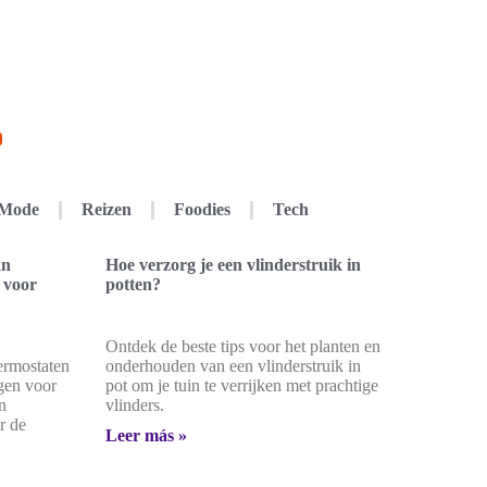
Mode
Reizen
Foodies
Tech
an
Hoe verzorg je een vlinderstruik in
n voor
potten?
Ontdek de beste tips voor het planten en
hermostaten
onderhouden van een vlinderstruik in
gen voor
pot om je tuin te verrijken met prachtige
en
vlinders.
r de
Leer más »