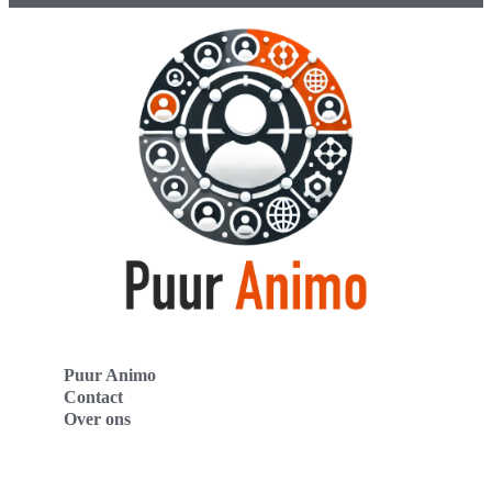
Puur Animo
Contact
Over ons