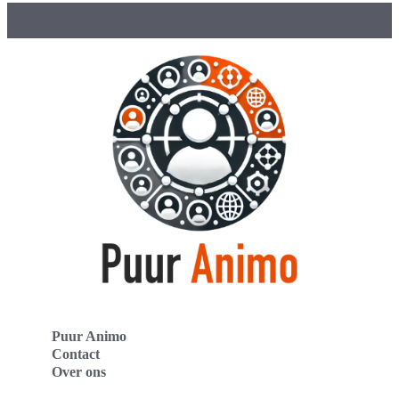
Puur Animo
Contact
Over ons