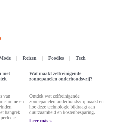
Mode
Reizen
Foodies
Tech
n met
Wat maakt zelfreinigende
teit
zonnepanelen onderhoudsvrij?
s van
Ontdek wat zelfreinigende
 om slimme en
zonnepanelen onderhoudsvrij maakt en
vinden.
hoe deze technologie bijdraagt aan
met hangrek
duurzaamheid en kostenbesparing.
 perfecte
Leer más »