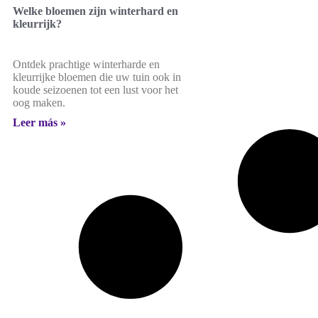
Welke bloemen zijn winterhard en
kleurrijk?
Ontdek prachtige winterharde en
kleurrijke bloemen die uw tuin ook in
koude seizoenen tot een lust voor het
oog maken.
Leer más »